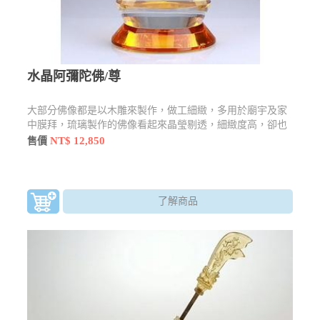
水晶阿彌陀佛/尊
大部分佛像都是以木雕來製作，做工細緻，多用於廟宇及家
中膜拜，琉璃製作的佛像看起來晶瑩剔透，細緻度高，卻也
不失莊嚴感，還有許多型態及樣貌
NT$ 12,850
售價
了解商品