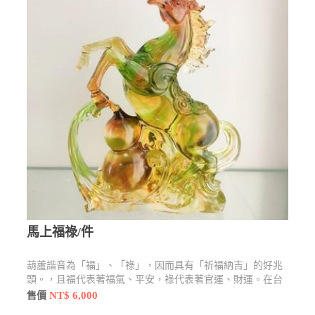
馬上福祿/件
葫蘆諧音為「福」、「祿」，因而具有「祈福納吉」的好兆
頭。，且福代表著福氣、平安，祿代表著官運、財運。在台
灣的鄉間則流傳一句諺語：「厝內一粒瓠(葫蘆)，家內才會
NT$ 6,000
售價
富」(閩南語音)，意思是說，在家裡擺放一個葫蘆，才比較