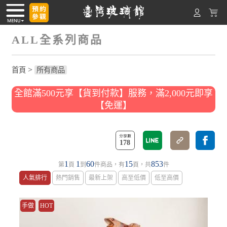
ALL全系列商品
>
首頁
所有商品
全館滿500元享【貨到付款】服務，滿2,000元即享
【免運】
178
1
1
60
15
853
第
頁
到
件商品，有
頁，共
件
人氣排行
熱門銷售
最新上架
高至低價
低至高價
手做
HOT