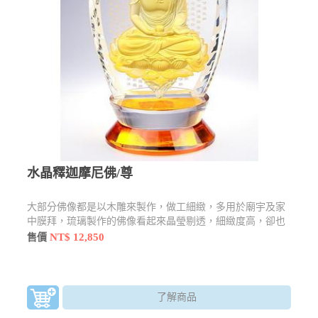
水晶釋迦摩尼佛/尊
大部分佛像都是以木雕來製作，做工細緻，多用於廟宇及家
中膜拜，琉璃製作的佛像看起來晶瑩剔透，細緻度高，卻也
不失莊嚴感，還有許多型態及樣貌
NT$ 12,850
售價
了解商品