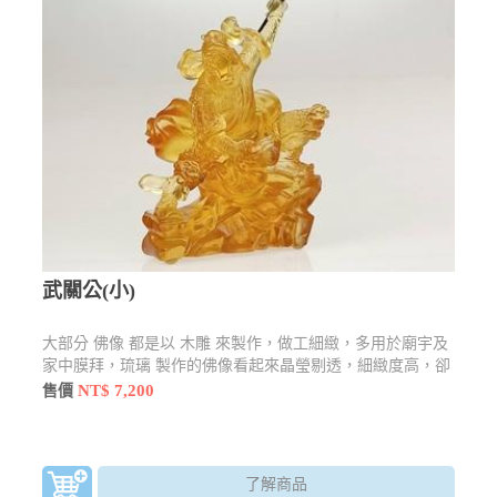
武關公(小)
大部分 佛像 都是以 木雕 來製作，做工細緻，多用於廟宇及
家中膜拜，琉璃 製作的佛像看起來晶瑩剔透，細緻度高，卻
也不失莊嚴感，還有許多型態及樣貌
NT$ 7,200
售價
了解商品