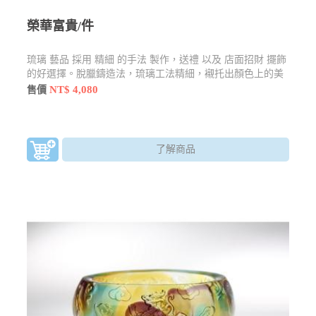
榮華富貴/件
琉璃 藝品 採用 精細 的手法 製作，送禮 以及 店面招財 擺飾
的好選擇。脫臘鑄造法，琉璃工法精細，襯托出顏色上的美
感
NT$ 4,080
售價
了解商品