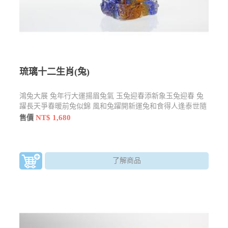
琉璃十二生肖(兔)
鴻兔大展 兔年行大運揚眉兔氣 玉兔迎春添新象玉兔迎春 兔
躍長天爭春暖前兔似錦 風和兔躍開新運兔和食得人逢泰世隨
兔躍
NT$ 1,680
售價
了解商品