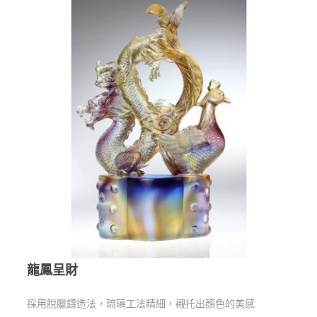
龍鳳呈財
採用脫臘鑄造法，琉璃工法精細，襯托出顏色的美感