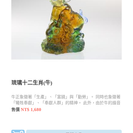
琉璃十二生肖(牛)
牛正象徵著「生產」、「富饒」與「勤勞」。 同時也象徵著
「犧牲奉獻」、「奉獻人群」的精神。 此外，由於牛的諧音
與「扭轉乾坤」的扭相近，因此在農曆新年時，也常以「扭
NT$ 1,680
售價
（牛）轉乾坤」作為牛年的吉祥話，因此在此句吉祥話的聯
結下，牛也隱含著「轉運」之意。