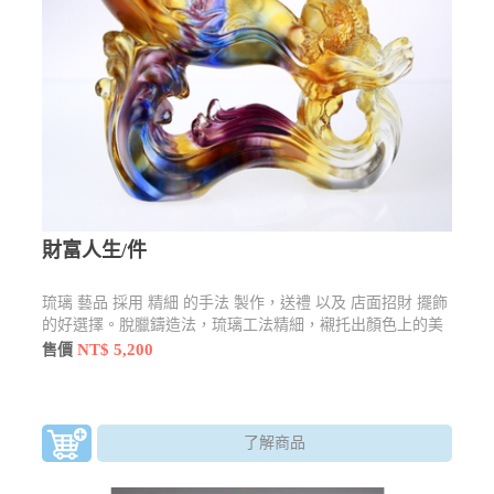
財富人生/件
琉璃 藝品 採用 精細 的手法 製作，送禮 以及 店面招財 擺飾
的好選擇。脫臘鑄造法，琉璃工法精細，襯托出顏色上的美
感
NT$ 5,200
售價
了解商品