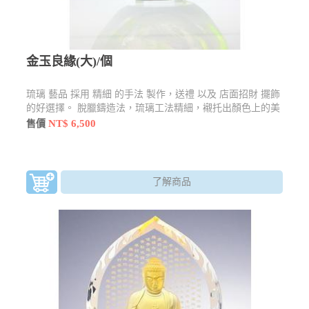
金玉良緣(大)/個
琉璃 藝品 採用 精細 的手法 製作，送禮 以及 店面招財 擺飾
的好選擇。 脫臘鑄造法，琉璃工法精細，襯托出顏色上的美
感，限時優惠$6500元
NT$ 6,500
售價
了解商品