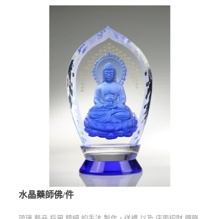
水晶藥師佛/件
琉璃 藝品 採用 精細 的手法 製作，送禮 以及 店面招財 擺飾