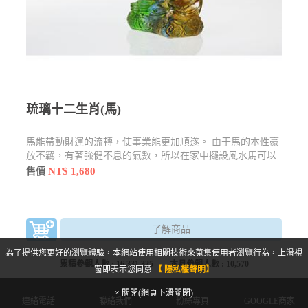
琉璃十二生肖(馬)
馬能帶動財運的流轉，使事業能更加順遂。 由于馬的本性豪
放不羈，有著強健不息的氣數，所以在家中擺設風水馬可以
讓人有振作奮發的作為。
NT$ 1,680
售價
了解商品
為了提供您更好的瀏覽體驗，本網站使用相關技術來蒐集使用者瀏覽行為，上滑視
累積參觀人數 :
16,331,325
本月參觀人數 :
10,570
窗即表示您同意
【 隱私權聲明】
× 關閉(網頁下滑關閉)
連絡電話
聯絡我們
粉絲專頁
GOOGLE商家