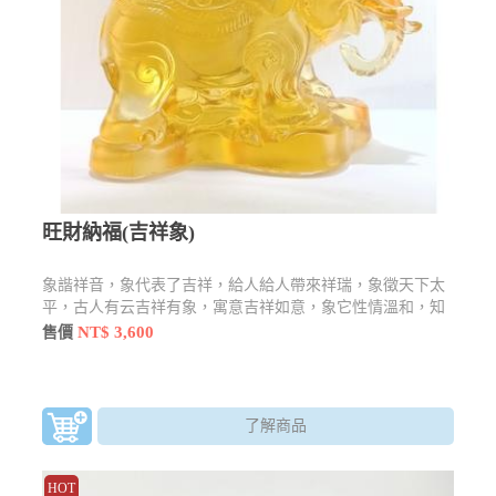
旺財納福(吉祥象)
象諧祥音，象代表了吉祥，給人給人帶來祥瑞，象徵天下太
平，古人有云吉祥有象，寓意吉祥如意，象它性情溫和，知
恩圖報。而在泰國來說是招財的象徵。
NT$ 3,600
售價
了解商品
HOT