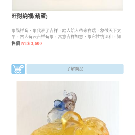
旺財納福(葫蘆)
象諧祥音，象代表了吉祥，給人給人帶來祥瑞，象徵天下太
平，古人有云吉祥有象，寓意吉祥如意，象它性情溫和，知
恩圖報。而在泰國來說是招財的象徵。
NT$ 3,600
售價
了解商品