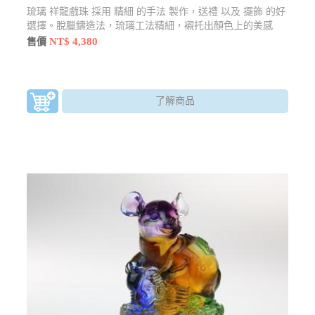
琉璃 祥龍戲珠 採用 精細 的手法 製作，送禮 以及 擺飾 的好
選擇。脫臘鑄造法，琉璃工法精細，襯托出顏色上的美感
NT$ 4,380
售價
了解商品