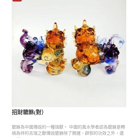
招財貔貅(對）
貔貅為中國傳說的一種瑞獸。 中國的風水學者認為貔貅是轉
禍為祥的吉瑞之獸傳說貔貅除了開運、辟邪的功效之外，還