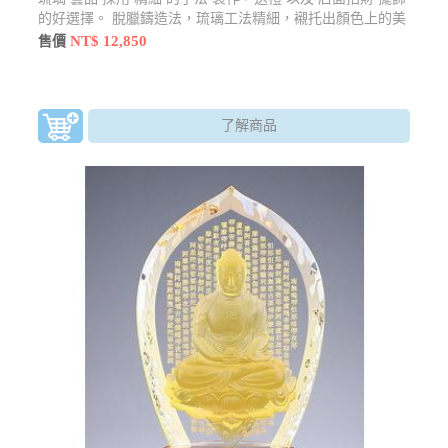
的好選擇。 脫臘鑄造法，琉璃工法精細，襯托出顏色上的美
感尺寸：12*12*28±1.5cm材質：琉璃顏色：以現場銷售為主
NT$ 12,850
售價
款式：以現場銷售為主
了解商品