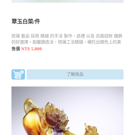
翠玉白菜/件
琉璃 藝品 採用 精細 的手法 製作，送禮 以及 店面招財 擺飾
的好選擇。脫臘鑄造法，琉璃工法精細，襯托出顏色上的美
感
NT$ 5,000
售價
了解商品