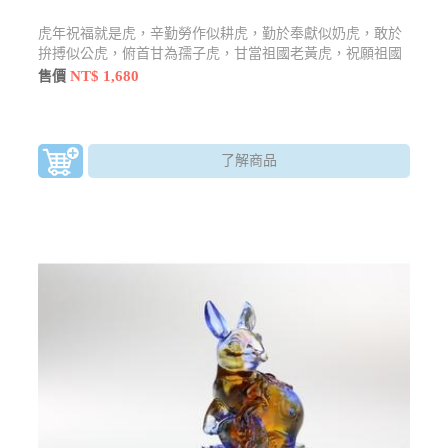
虎年祝福就是虎，辛勤勞作似耕虎，勤於奉獻似奶虎，敢於
拚搏似公虎，俯首甘為孺子虎，甘當祖國老黃虎，祝願祖國
虎更虎
NT$ 1,680
售價
了解商品