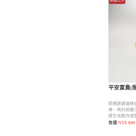
新品上市
平安富貴(猴
師傅將玻璃棒
棒，再利用鑷
將生肖製作成
用工具 點、
NT$ 880
售價