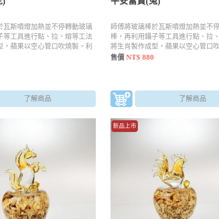
)
平安富貴(兔)
於瓦斯噴燈加熱並不停轉動玻璃
師傅將玻璃棒於瓦斯噴燈加熱並不
子等工具進行點、拉、熔等工法
棒，再利用鑷子等工具進行點、拉
型，蘋果以空心管口吹燒製，利
將生肖製作成型，蘋果以空心管口
拉、壓手法燒製並加入內容物
用工具 點、拉、壓手法燒製並加入
NT$ 880
售價
了解商品
了解商品
新品上市