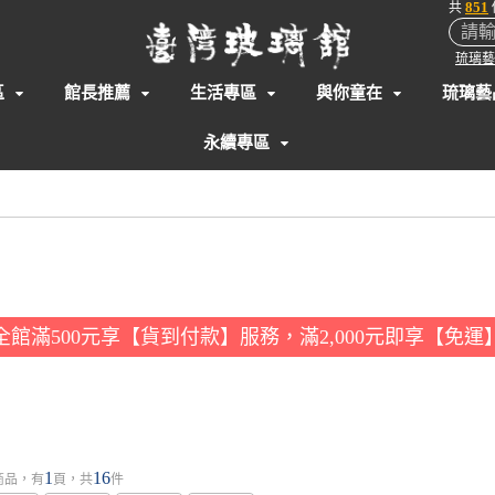
851
共
琉璃藝
區
館長推薦
生活專區
與你童在
琉璃藝
永續專區
全館滿500元享【貨到付款】服務，滿2,000元即享【免運
1
16
商品，有
頁，共
件