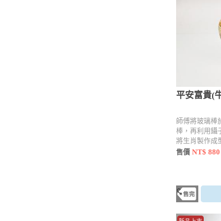
平安富貴(牛
師傅將玻璃棒
棒，再利用鑷
將生肖製作成
用工具 點、
NT$ 880
售價