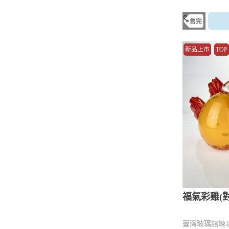
新品上市
TOP
福氣彩雞(對
臺灣玻璃舘煉