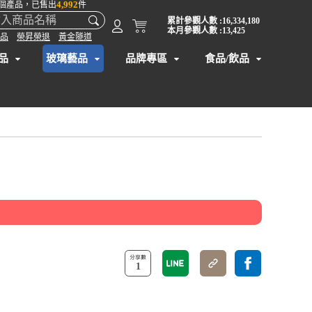
4,992
個產品，已售出
件
累計參觀人數 :16,334,180
本月參觀人數 :13,425
品
榮昇榮退
黃金隧道
品
玻璃藝品
品牌專區
食品/飲品
】
1