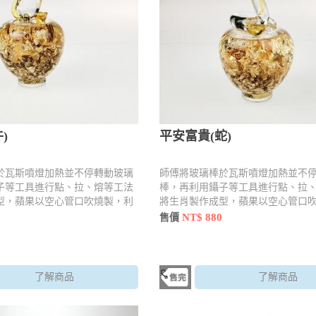
)
平安富貴(蛇)
於瓦斯噴燈加熱並不停轉動玻璃
師傅將玻璃棒於瓦斯噴燈加熱並不
子等工具進行點、拉、熔等工法
棒，再利用鑷子等工具進行點、拉
型，蘋果以空心管口吹燒製，利
將生肖製作成型，蘋果以空心管口
拉、壓手法燒製並加入內容物
用工具 點、拉、壓手法燒製並加入
NT$ 880
售價
了解商品
了解商品