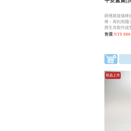
平安富貴(虎
師傅將玻璃棒
棒，再利用鑷
將生肖製作成
用工具 點、
NT$ 880
售價
新品上市