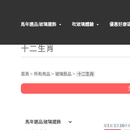
馬年選品|玻璃擺飾
吹玻璃體驗
優惠好康
十二生肖
>
>
>
首頁
所有商品
玻璃藝品
十二生肖
馬年選品|玻璃擺飾
1
1
16
第
頁
到
件