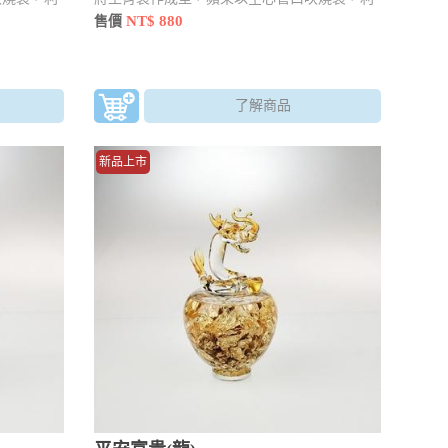
內容物
用工具 點、拉、壓手法燒製並加入內容物
NT$ 880
售價
了解商品
新品上市