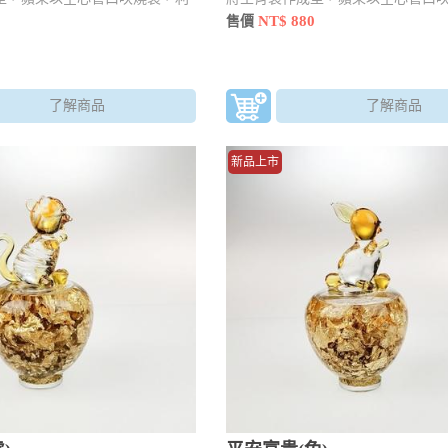
拉、壓手法燒製並加入內容物
用工具 點、拉、壓手法燒製並加入
NT$ 880
售價
了解商品
了解商品
新品上市