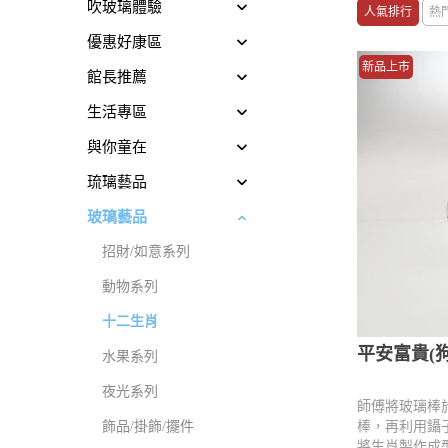
吹玻璃體驗
人氣排行
熱
優惠好康區
新品上市
館長推薦
生活專區
與你童在
琉璃藝品
玻璃藝品
招財/如意系列
動物系列
十二生肖
平安富貴(狗
水果系列
夜光系列
師傅將玻璃棒
飾品/掛飾/擺件
棒，再利用鑷
將生肖製作成