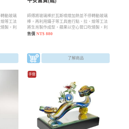
平安富貴(龍)
停轉動玻璃
師傅將玻璃棒於瓦斯噴燈加熱並不停轉動玻璃
、熔等工法
棒，再利用鑷子等工具進行點、拉、熔等工法
吹燒製，利
將生肖製作成型，蘋果以空心管口吹燒製，利
內容物
用工具 點、拉、壓手法燒製並加入內容物
NT$ 880
售價
了解商品
手做