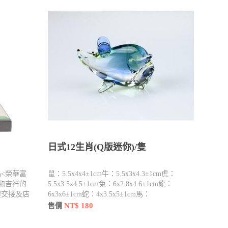
日式12生肖(Q版迷你)/隻
<榮華富
鼠：5.5x4x4±1cm牛：5.5x3x4.3±1cm虎：
和吉祥的
5.5x3.5x4.5±1cm兔：6x2.8x4.6±1cm龍：
體交接及店
6x3x6±1cm蛇：4x3.5x5±1cm馬：
6.5x2.8x6±1cm羊：6x3.5x4.5±1cm猴：
NT$ 180
售價
3.5x3x4.5±1cm雞：5.5x2.5x5±1cm狗：
5.5x3.5x4.7±1cm豬：6.5x4x5.5±1cm