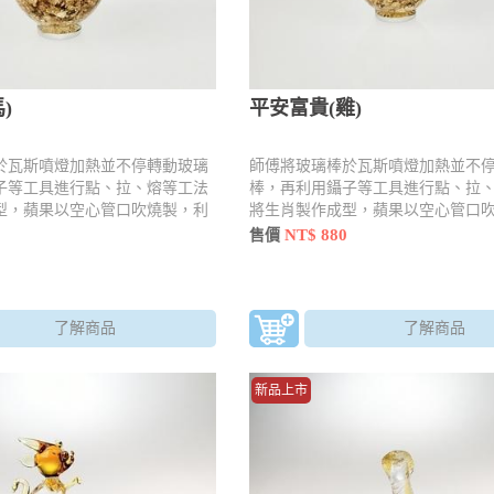
)
平安富貴(雞)
於瓦斯噴燈加熱並不停轉動玻璃
師傅將玻璃棒於瓦斯噴燈加熱並不
子等工具進行點、拉、熔等工法
棒，再利用鑷子等工具進行點、拉
型，蘋果以空心管口吹燒製，利
將生肖製作成型，蘋果以空心管口
拉、壓手法燒製並加入內容物
用工具 點、拉、壓手法燒製並加入
NT$ 880
售價
了解商品
了解商品
新品上市