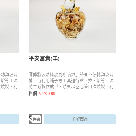
平安富貴(羊)
停轉動玻璃
師傅將玻璃棒於瓦斯噴燈加熱並不停轉動玻璃
、熔等工法
棒，再利用鑷子等工具進行點、拉、熔等工法
吹燒製，利
將生肖製作成型，蘋果以空心管口吹燒製，利
內容物
用工具 點、拉、壓手法燒製並加入內容物
NT$ 880
售價
了解商品