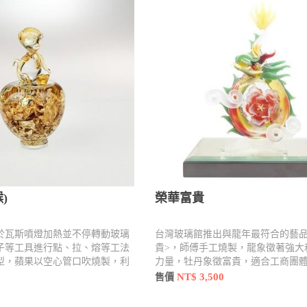
)
榮華富貴
於瓦斯噴燈加熱並不停轉動玻璃
台灣玻璃館推出與龍年最符合的藝品
子等工具進行點、拉、熔等工法
貴>，師傅手工燒製，龍象徵著強大
型，蘋果以空心管口吹燒製，利
力量，牡丹象徵富貴，適合工商團
拉、壓手法燒製並加入內容物
面招財擺設
NT$ 3,500
售價