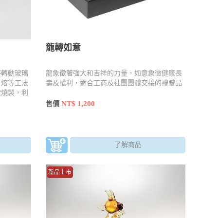
龍轉如意
停轉動玻璃
龍象徵著強大和吉祥的力量，如意象徵健康長
、熔等工法
壽及權利，適合工商及社團團體交接的禮贈品
吹燒製，利
內容物
NT$ 1,200
售價
了解商品
新品上市