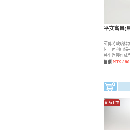
平安富貴(馬
師傅將玻璃棒
棒，再利用鑷
將生肖製作成
用工具 點、
NT$ 880
售價
新品上市