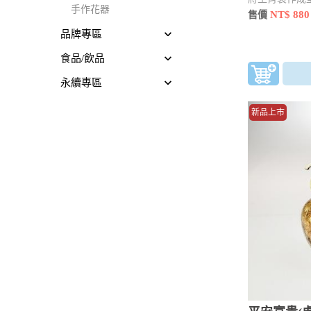
手作花器
用工具 點、
NT$ 880
售價
品牌專區
食品/飲品
永續專區
新品上市