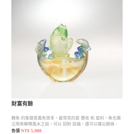
財富有餘
鯉魚 的象徵意義有很多，最常見的是 豐收 和 盈利，魚也廣
泛用來解釋風水之說，可以 招財 招福，還可以擋災避禍，
元寶 是財富的象徵,也是求財求福的富貴吉祥物品。
NT$ 5,980
售價