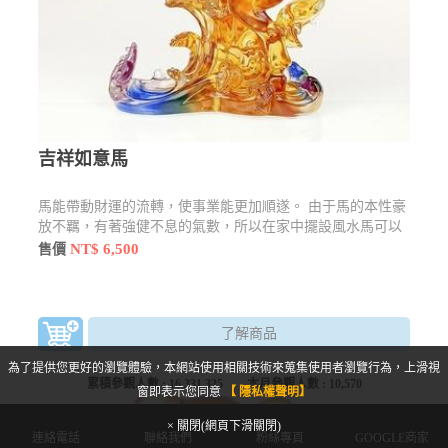
吉祥如意馬
馬能帶動財運的流轉，使事業能更加順遂。 由于馬的本性豪
放不羈，有著強健不息的氣數，所以在家中擺設風水馬可以
讓人有振作奮發的作為。
NT$ 6,500
售價
了解商品
為了提供您更好的瀏覽體驗，本網站使用相關技術來蒐集使用者瀏覽行為，上滑視
累積參觀人數 :
16,331,325
本月參觀人數 :
10,570
窗即表示您同意
【 隱私權聲明】
× 關閉(網頁下滑關閉)
連絡電話
聯絡我們
粉絲專頁
GOOGLE商家