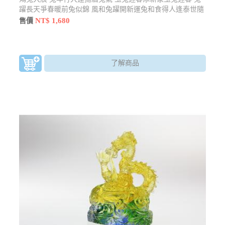
躍長天爭春暖前兔似錦 風和兔躍開新運兔和食得人逢泰世隨
兔躍
NT$ 1,680
售價
了解商品