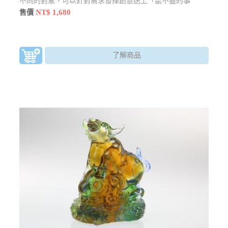
不同的對象，可以針對需求發揮創意送上「鼠不盡的事
物」。
NT$ 1,680
售價
了解商品