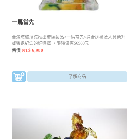
一馬當先
台灣玻玻璃館推出琉璃藝品<一馬當先>適合送禮及人員榮升
或榮退紀念的好選擇 ，限時優惠$6980元
NT$ 6,980
售價
了解商品