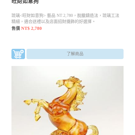
旺財如意狗
琉璃<旺財如意狗> 藝品 NT:2,780，脫臘鑄造法，琉璃工法
精細，適合送禮以及店面招財擺飾的好選擇。
NT$ 2,780
售價
了解商品