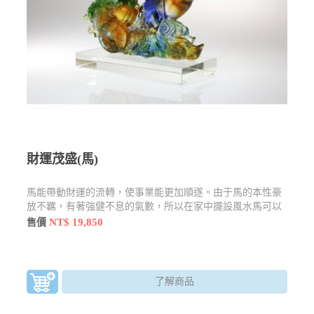
財運茂盛(馬)
馬能帶動財運的流轉，使事業能更加順遂。由于馬的本性豪
放不羈，有著強健不息的氣數，所以在家中擺設風水馬可以
讓人有振作奮發的作為。
NT$ 19,850
售價
了解商品