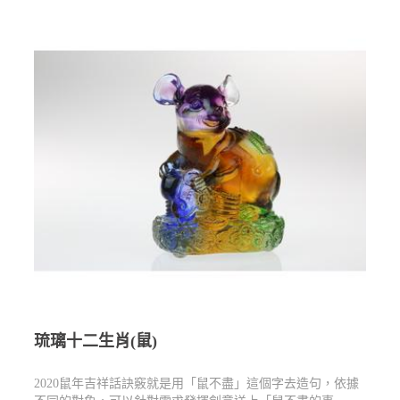
琉璃十二生肖(鼠)
2020鼠年吉祥話訣竅就是用「鼠不盡」這個字去造句，依據