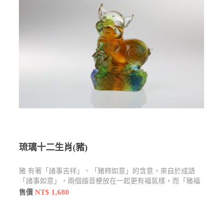
琉璃十二生肖(豬)
豬 有著「諸事吉祥」、「豬柿如意」的含意，來自於成語
「諸事如意」，兩個諧音梗放在一起更有福氣樣，而「豬福
你」也是取至「祝福你」的諧音。
NT$ 1,680
售價