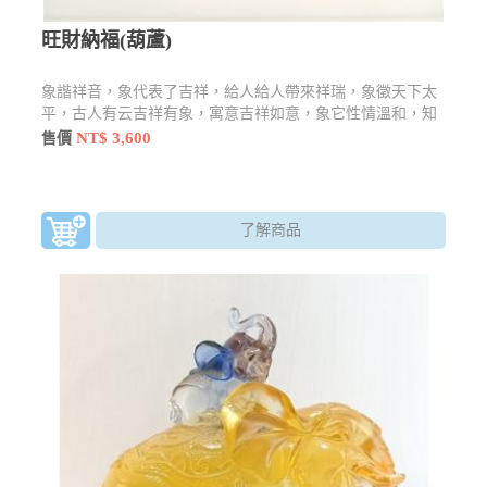
旺財納福(葫蘆)
象諧祥音，象代表了吉祥，給人給人帶來祥瑞，象徵天下太
平，古人有云吉祥有象，寓意吉祥如意，象它性情溫和，知
恩圖報。而在泰國來說是招財的象徵。
NT$ 3,600
售價
了解商品