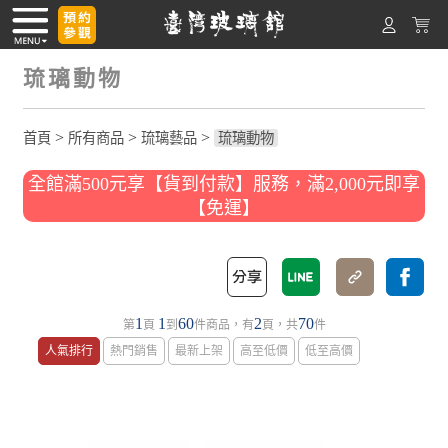
琉璃動物
>
>
>
首頁
所有商品
琉璃藝品
琉璃動物
全館滿500元享【貨到付款】服務，滿2,000元即享
【免運】
1
1
60
2
70
第
頁
到
件商品，有
頁，共
件
人氣排行
熱門銷售
最新上架
高至低價
低至高價