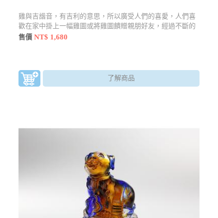
雞與吉諧音，有吉利的意思，所以廣受人們的喜愛，人們喜
歡在家中掛上一幅雞圖或將雞圖饋贈親朋好友，經過不斷的
傳承和弘揚，雞的寓意不斷得到豐富。
NT$ 1,680
售價
了解商品