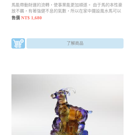
馬能帶動財運的流轉，使事業能更加順遂。 由于馬的本性豪
放不羈，有著強健不息的氣數，所以在家中擺設風水馬可以
讓人有振作奮發的作為。
NT$ 1,680
售價
了解商品