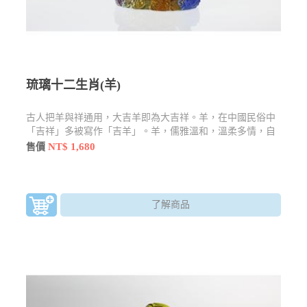
琉璃十二生肖(羊)
古人把羊與祥通用，大吉羊即為大吉祥。羊，在中國民俗中
「吉祥」多被寫作「吉羊」。羊，儒雅溫和，溫柔多情，自
古便為與中國先民朝夕相處之夥伴，深受人們喜愛。
NT$ 1,680
售價
了解商品