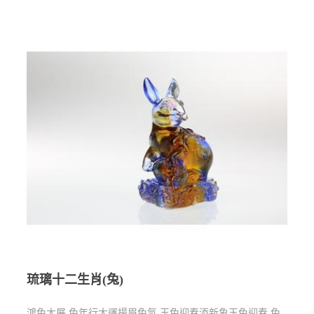
琉璃十二生肖(兔)
鴻兔大展 兔年行大運揚眉兔氣 玉兔迎春添新象玉兔迎春 兔