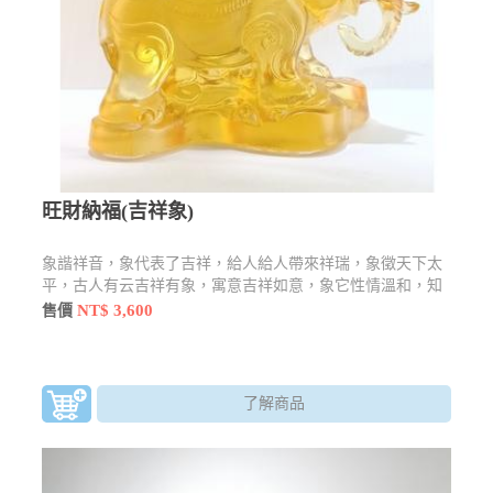
旺財納福(吉祥象)
象諧祥音，象代表了吉祥，給人給人帶來祥瑞，象徵天下太
平，古人有云吉祥有象，寓意吉祥如意，象它性情溫和，知
恩圖報。而在泰國來說是招財的象徵。
NT$ 3,600
售價
了解商品