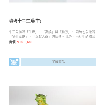
琉璃十二生肖(牛)
牛正象徵著「生產」、「富饒」與「勤勞」。 同時也象徵著
「犧牲奉獻」、「奉獻人群」的精神。 此外，由於牛的諧音
與「扭轉乾坤」的扭相近，因此在農曆新年時，也常以「扭
NT$ 1,680
售價
（牛）轉乾坤」作為牛年的吉祥話，因此在此句吉祥話的聯
結下，牛也隱含著「轉運」之意。
了解商品