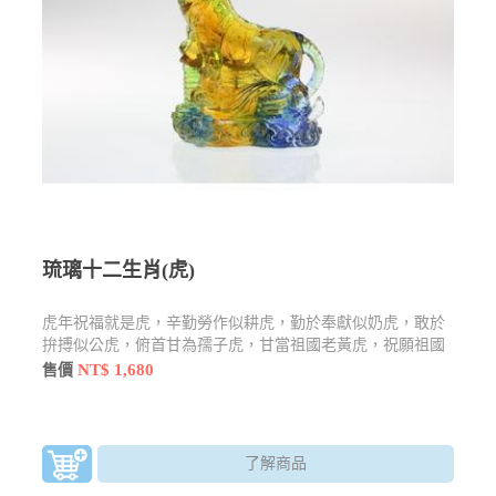
琉璃十二生肖(虎)
虎年祝福就是虎，辛勤勞作似耕虎，勤於奉獻似奶虎，敢於
拚搏似公虎，俯首甘為孺子虎，甘當祖國老黃虎，祝願祖國
虎更虎
NT$ 1,680
售價
了解商品