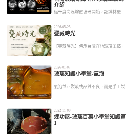
介紹
從千度高溫熔融玻璃開始，認識林慶
玫、陳仁川與郭建松三位工藝師，感受
吹製玻璃工藝的溫度與魅力。
2026-05-25
甕藏時光
【甕藏時光】傳承台灣在地玻璃工藝，
將退役模具與回收玻璃經高溫熔融、手
工吹製，重塑為融合實用美感的再生玻
璃甕。讓舊物件重獲新生，用永續理念
2026-01-07
盛裝您的專屬故事。
玻璃知識小學堂-氣泡
氣泡並非裂痕或品質不良，而是手工製
作時自然產生的工藝印記。在不影響結
構與使用安全的前提下，氣泡屬於作品
特色的一部分。
2022-11-08
煉功屋-玻璃百萬小學堂知識篇
1