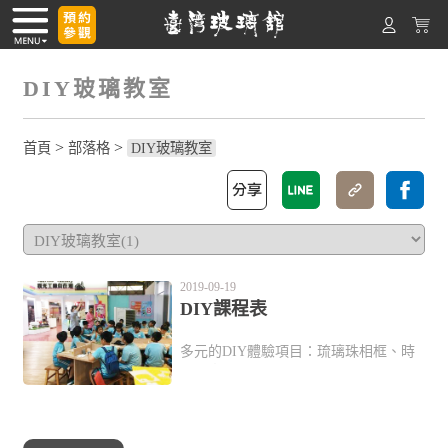
DIY玻璃教室
>
>
首頁
部落格
DIY玻璃教室
2019-09-19
DIY課程表
多元的DIY體驗項目：琉璃珠相框、時
空膠囊、彩繪玻璃馬克杯，並有吹製玻
璃教室-煉功屋，一對一的專業教導近距
離體驗吹玻璃的魅力。