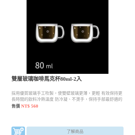
雙層玻璃咖啡馬克杯80ml-2入
採用優質玻璃手工吹製，使雙壁玻璃更薄，更輕 有效保持更
長時間的飲料冷熱溫度 防冷凝、不燙手，保持手部最舒適的
觸感
NT$ 560
售價
了解商品