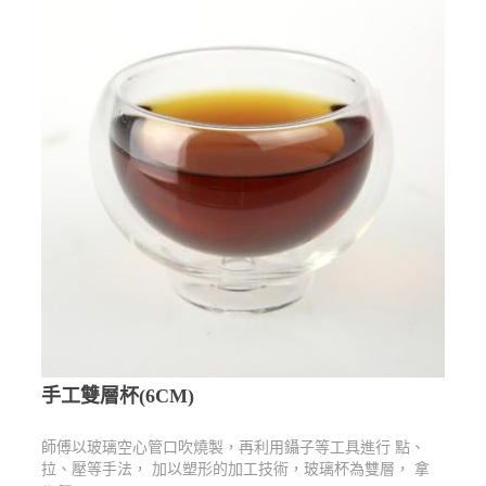
手工雙層杯(6CM)
師傅以玻璃空心管口吹燒製，再利用鑷子等工具進行 點、
拉、壓等手法， 加以塑形的加工技術，玻璃杯為雙層， 拿