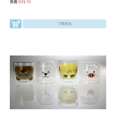
取時不燙手
NT$ 75
售價
了解商品