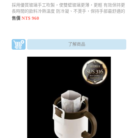
採用優質玻璃手工吹製，使雙壁玻璃更薄，更輕 有效保持更
長時間的飲料冷熱溫度 防冷凝、不燙手，保持手部最舒適的
觸感
NT$ 960
售價
了解商品