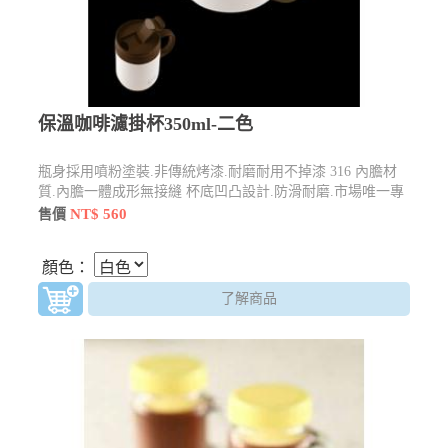
保溫咖啡濾掛杯350ml-二色
瓶身採用噴粉塗裝.非傳統烤漆.耐磨耐用不掉漆 316 內膽材
質.內膽一體成形無接縫 杯底凹凸設計.防滑耐磨.市場唯一專
為濾掛咖啡族設計
NT$ 560
售價
顏色：
了解商品