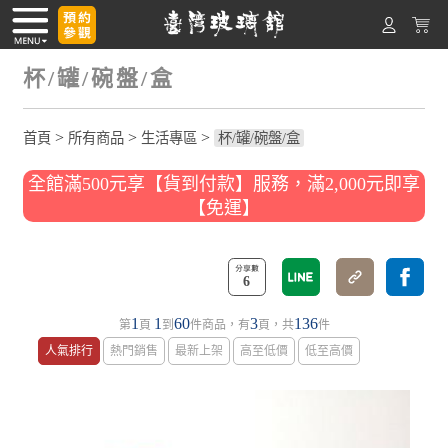
杯/罐/碗盤/盒
>
>
>
首頁
所有商品
生活專區
杯/罐/碗盤/盒
全館滿500元享【貨到付款】服務，滿2,000元即享
【免運】
6
1
1
60
3
136
第
頁
到
件商品，有
頁，共
件
人氣排行
熱門銷售
最新上架
高至低價
低至高價