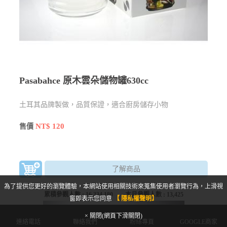
Pasabahce 原木雲朵儲物罐630cc
土耳其品牌製做，品質保證，適合廚房儲存小物
NT$ 120
售價
了解商品
為了提供您更好的瀏覽體驗，本網站使用相關技術來蒐集使用者瀏覽行為，上滑視
累積參觀人數 :
16,334,180
本月參觀人數 :
13,425
窗即表示您同意
【 隱私權聲明】
× 關閉(網頁下滑關閉)
連絡電話
聯絡我們
粉絲專頁
GOOGLE商家