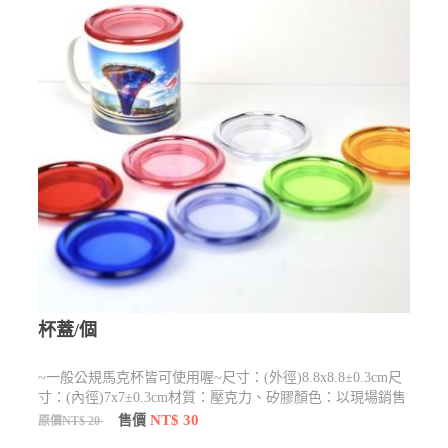
杯蓋/個
~一般公規馬克杯皆可使用喔~尺寸：(外徑)8.8x8.8±0.3cm尺
寸：(內徑)7x7±0.3cm材質：壓克力、矽膠顏色：以現場銷售
為主建議您~購買時，可於備註欄中註明顏色，以便客服人
NT$ 30
售價
原價NT$ 20
員第一時間為您查詢。