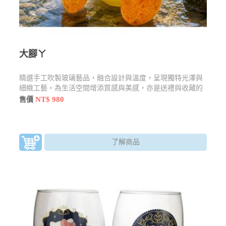
大腳ㄚ
精選手工吹製玻璃藝品，融合設計與溫度，呈現獨特光澤與
細緻工藝。為生活空間增添質感與美感，亦是送禮與收藏的
理想之選。
NT$ 980
售價
了解商品