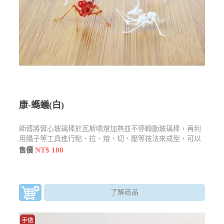
康-螞蟻(白)
師傅將實心玻璃棒於瓦斯噴燈加熱並不停轉動玻璃棒，再利
用鑷子等工具進行點、拉、熔、切、壓等技法來成型，可以
製作精巧的玻璃藝品。越小的作品越考驗師傅的眼力
NT$ 180
售價
了解商品
手做