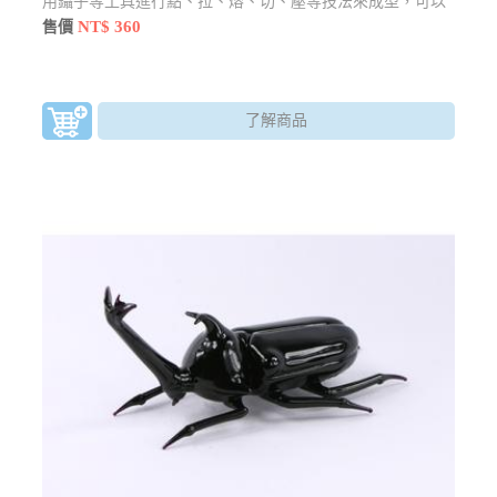
用鑷子等工具進行點、拉、熔、切、壓等技法來成型，可以
製作精巧的玻璃藝品。越小的作品越考驗師傅的眼力
NT$ 360
售價
了解商品