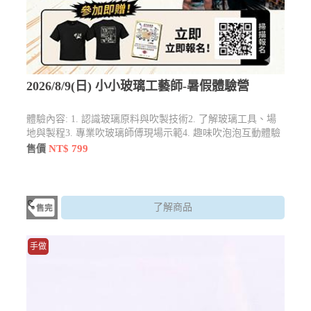
2026/8/9(日) 小小玻璃工藝師-暑假體驗營
體驗內容: 1. 認識玻璃原料與吹製技術2. 了解玻璃工具、場
地與製程3. 專業吹玻璃師傅現場示範4. 趣味吹泡泡互動體驗
5. 小小玻璃工藝師證書頒發、活動大合照紀念**小班制教
NT$ 799
售價
學，安全又安心**
了解商品
手做