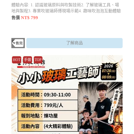
體驗內容: 1. 認識玻璃原料與吹製技術2. 了解玻璃工具、場
地與製程3. 專業吹玻璃師傅現場示範4. 趣味吹泡泡互動體驗
5. 小小玻璃工藝師證書頒發、活動大合照紀念**小班制教
NT$ 799
售價
學，安全又安心**
了解商品
HOT
手做
TOP