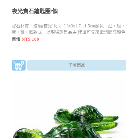
夜光寶石鑰匙圈/個
寶石材質：玻璃(夜光)尺寸：3x3x1.7 ±1.5cm顏色：紅，綠，
黃，紫，藍款式：以現場銷售為主(建議可先來電詢問該顏色
由無現貨，謝謝)
NT$ 100
售價
了解商品