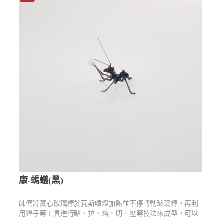
康-螞蟻(黑)
師傅將實心玻璃棒於瓦斯噴燈加熱並不停轉動玻璃棒，再利
用鑷子等工具進行點、拉、熔、切、壓等技法來成型，可以