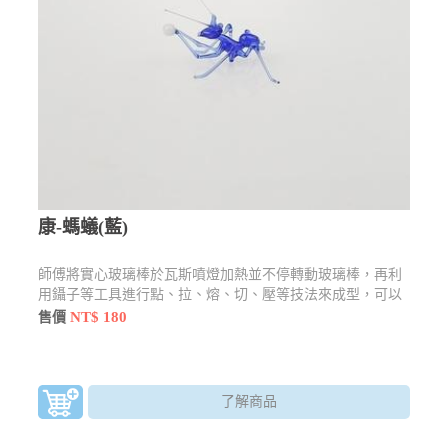
康-螞蟻(藍)
師傅將實心玻璃棒於瓦斯噴燈加熱並不停轉動玻璃棒，再利
用鑷子等工具進行點、拉、熔、切、壓等技法來成型，可以
製作精巧的玻璃藝品。越小的作品越考驗師傅的眼力
NT$ 180
售價
了解商品