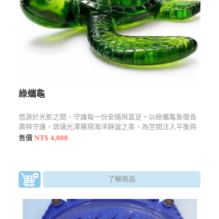
綠蠵龜
悠游於光影之間，守護每一份安穩與富足。以綠蠵龜象徵長
壽與守護，琉璃光澤展現海洋靜謐之美，為空間注入平衡與
祝福能量。
NT$ 4,000
售價
了解商品