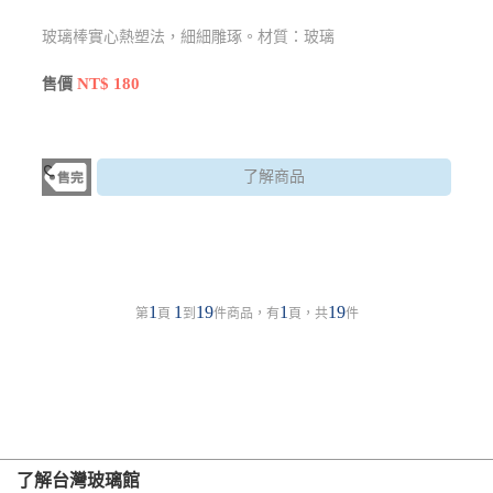
玻璃棒實心熱塑法，細細雕琢。材質：玻璃
NT$ 180
售價
了解商品
1
1
19
1
19
第
頁
到
件商品，有
頁，共
件
了解台灣玻璃館