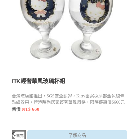
HK輕奢華風玻璃杯組
台灣玻璃館推出
，SGS安全認證，Kitty圖案採局部金色線條
點綴效果，營造時尚居家輕奢華風風格，限時優惠價$660元
NT$ 660
售價
了解商品