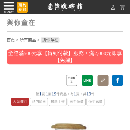
與你童在
>
>
首頁
所有商品
與你童在
全館滿500元享【貨到付款】服務，滿2,000元即享
【免運】
2
1
1
19
1
19
第
頁
到
件商品，有
頁，共
件
人氣排行
熱門銷售
最新上架
高至低價
低至高價