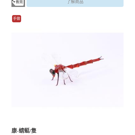
了解商品
手做
康-蜻蜓/隻