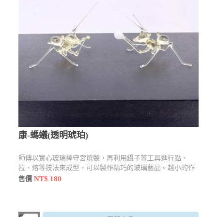
康-螞蟻(透明琥珀)
師傅以實心玻璃棒守宮燒製，再利用鑷子等工具進行點、
拉、熔等技法來成型，可以製作精巧的玻璃藝品。越小的作
品越考驗師傅的眼力
NT$ 180
售價