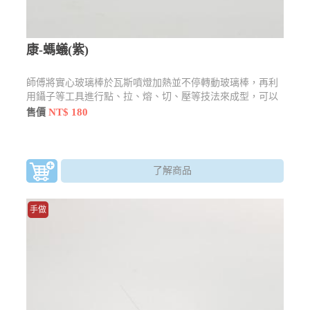
康-螞蟻(紫)
師傅將實心玻璃棒於瓦斯噴燈加熱並不停轉動玻璃棒，再利
用鑷子等工具進行點、拉、熔、切、壓等技法來成型，可以
製作精巧的玻璃藝品。越小的作品越考驗師傅的眼力
NT$ 180
售價
了解商品
手做