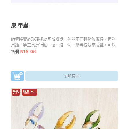
康-甲蟲
師傅將實心玻璃棒於瓦斯噴燈加熱並不停轉動玻璃棒，再利
用鑷子等工具進行點、拉、熔、切、壓等技法來成型，可以
製作精巧的玻璃藝品。越小的作品越考驗師傅的眼力
NT$ 360
售價
了解商品
手做
新品上市