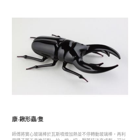
康-鍬形蟲/隻
師傅將實心玻璃棒於瓦斯噴燈加熱並不停轉動玻璃棒，再利