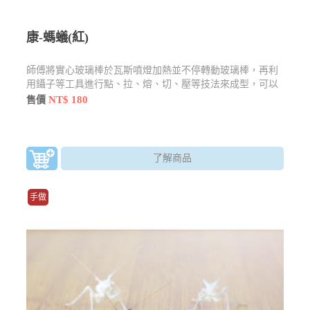
康-螞蟻(紅)
師傅將實心玻璃棒於瓦斯噴燈加熱並不停轉動玻璃棒，再利
用鑷子等工具進行點、拉、熔、切、壓等技法來成型，可以
製作精巧的玻璃藝品。越小的作品越考驗師傅的眼力
NT$ 180
售價
了解商品
手做