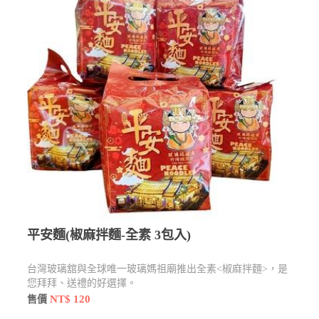
平安麵(椒麻拌麵-全素 3包入)
台灣玻璃舘與全球唯一玻璃媽祖廟推出全素<椒麻拌麵>，是
您拜拜、送禮的好選擇。
NT$ 120
售價