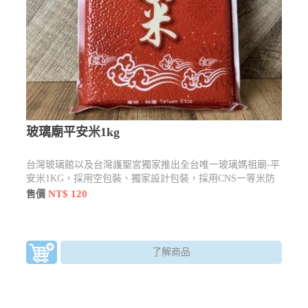
玻璃廟平安米1kg
台灣玻璃館以及台灣護聖宮獨家推出全台唯一玻璃媽祖廟-平
安米1KG，採用空包裝、獨家設計包裝，採用CNS一等米防
疫期間，吃的安心的健康糧食。
NT$ 120
售價
了解商品