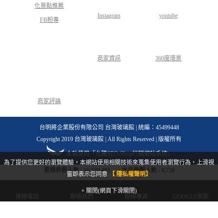
Instagram
youtube
FB粉專
商家資訊
360度環景
商家評論
台明將企業股份有限公司 台灣玻璃館 | 統編：45499448
Copyright 2019 台灣玻璃館 | All Rights Reserved | 版權所有
本站使用「允騰SEO-Shop行銷網站系統」
為了提供您更好的瀏覽體驗，本網站使用相關技術來蒐集使用者瀏覽行為，上滑視
累積參觀人數 :
16,329,483
本月參觀人數 :
8,728
窗即表示您同意
【 隱私權聲明】
× 關閉(網頁下滑關閉)
連絡電話
聯絡我們
粉絲專頁
GOOGLE商家