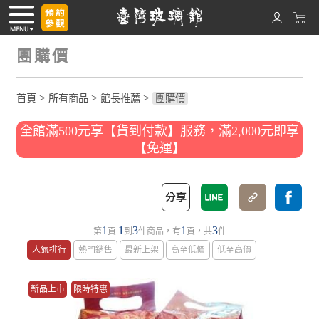
團購價
>
>
>
首頁
所有商品
館長推薦
團購價
全館滿500元享【貨到付款】服務，滿2,000元即享
【免運】
1
1
3
1
3
第
頁
到
件商品，有
頁，共
件
人氣排行
熱門銷售
最新上架
高至低價
低至高價
新品上市
限時特惠