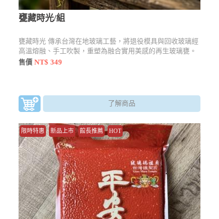
甕藏時光/組
甕藏時光 傳承台灣在地玻璃工藝，將退役模具與回收玻璃經
高溫熔融、手工吹製，重塑為融合實用美感的再生玻璃甕。
讓舊物件重獲新生，用永續理念盛裝您的專屬故事
NT$ 349
售價
了解商品
限時特惠
新品上市
館長推薦
HOT