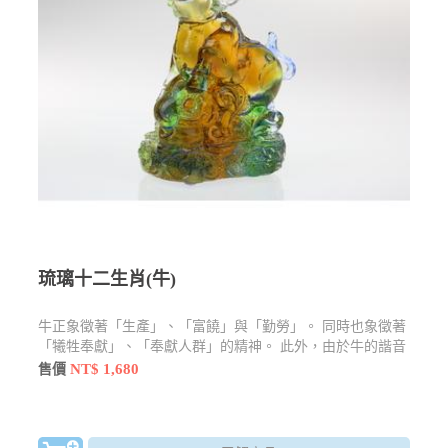
琉璃十二生肖(牛)
牛正象徵著「生產」、「富饒」與「勤勞」。 同時也象徵著
「犧牲奉獻」、「奉獻人群」的精神。 此外，由於牛的諧音
與「扭轉乾坤」的扭相近，因此在農曆新年時，也常以「扭
NT$ 1,680
售價
（牛）轉乾坤」作為牛年的吉祥話，因此在此句吉祥話的聯
結下，牛也隱含著「轉運」之意。