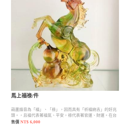
馬上福祿/件
葫蘆諧音為「福」、「祿」，因而具有「祈福納吉」的好兆
頭。，且福代表著福氣、平安，祿代表著官運、財運。在台
灣的鄉間則流傳一句諺語：「厝內一粒瓠(葫蘆)，家內才會
NT$ 6,000
售價
富」(閩南語音)，意思是說，在家裡擺放一個葫蘆，才比較