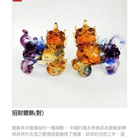
招財貔貅(對）
貔貅為中國傳說的一種瑞獸。 中國的風水學者認為貔貅是轉
禍為祥的吉瑞之獸傳說貔貅除了開運、辟邪的功效之外，還