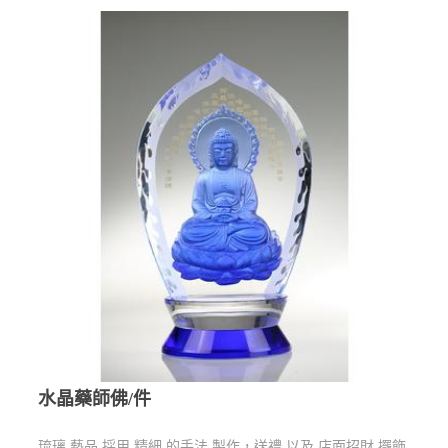
水晶藥師佛/件
琉璃 藝品 採用 精細 的手法 製作，送禮 以及 店面招財 擺飾