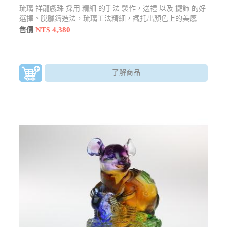
琉璃 祥龍戲珠 採用 精細 的手法 製作，送禮 以及 擺飾 的好
選擇。脫臘鑄造法，琉璃工法精細，襯托出顏色上的美感
NT$ 4,380
售價
了解商品