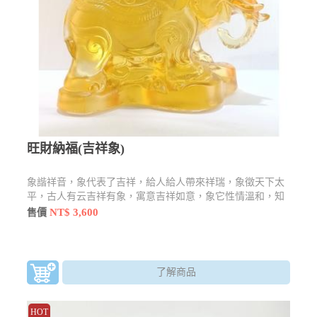
旺財納福(吉祥象)
象諧祥音，象代表了吉祥，給人給人帶來祥瑞，象徵天下太
平，古人有云吉祥有象，寓意吉祥如意，象它性情溫和，知
恩圖報。而在泰國來說是招財的象徵。
NT$ 3,600
售價
了解商品
HOT