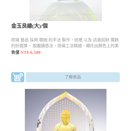
金玉良緣(大)/個
琉璃 藝品 採用 精細 的手法 製作，送禮 以及 店面招財 擺飾
的好選擇。 脫臘鑄造法，琉璃工法精細，襯托出顏色上的美
感，限時優惠$6500元
NT$ 6,500
售價
了解商品