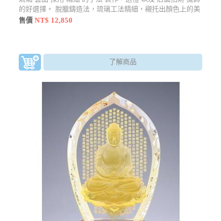
的好選擇。 脫臘鑄造法，琉璃工法精細，襯托出顏色上的美
感尺寸：12*12*28±1.5cm材質：琉璃顏色：以現場銷售為主
NT$ 12,850
售價
款式：以現場銷售為主
了解商品