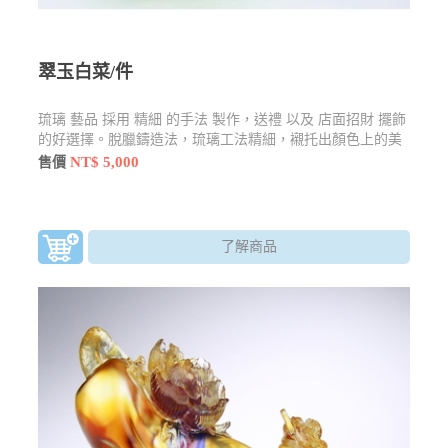
翠玉白菜/件
琉璃 藝品 採用 精細 的手法 製作，送禮 以及 店面招財 擺飾
的好選擇。脫臘鑄造法，琉璃工法精細，襯托出顏色上的美
感
NT$ 5,000
售價
了解商品