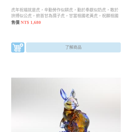
虎年祝福就是虎，辛勤勞作似耕虎，勤於奉獻似奶虎，敢於
拚搏似公虎，俯首甘為孺子虎，甘當祖國老黃虎，祝願祖國
虎更虎
NT$ 1,680
售價
了解商品