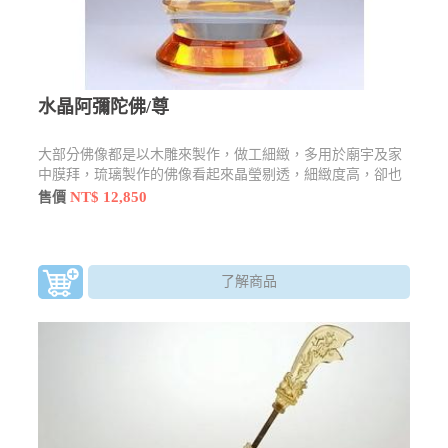
水晶阿彌陀佛/尊
大部分佛像都是以木雕來製作，做工細緻，多用於廟宇及家
中膜拜，琉璃製作的佛像看起來晶瑩剔透，細緻度高，卻也
不失莊嚴感，還有許多型態及樣貌
NT$ 12,850
售價
了解商品