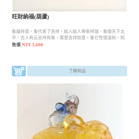
旺財納福(葫蘆)
象諧祥音，象代表了吉祥，給人給人帶來祥瑞，象徵天下太
平，古人有云吉祥有象，寓意吉祥如意，象它性情溫和，知
恩圖報。而在泰國來說是招財的象徵。
NT$ 3,600
售價
了解商品