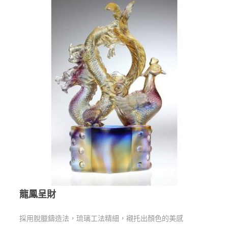
龍鳳呈財
採用脫臘鑄造法，琉璃工法精細，襯托出顏色的美感