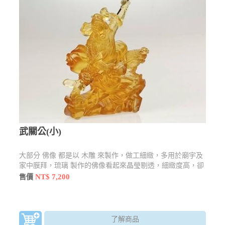
武關公(小)
大部分 佛像 都是以 木雕 來製作，做工細緻，多用於廟宇及
家中膜拜，琉璃 製作的佛像看起來晶瑩剔透，細緻度高，卻
也不失莊嚴感，還有許多型態及樣貌
NT$ 7,200
售價
了解商品