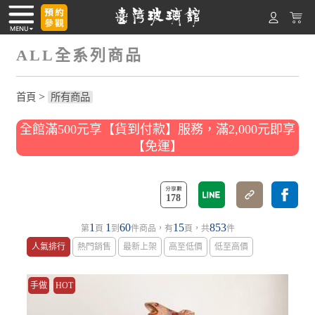
ALL全系列商品
>
首頁
所有商品
全館滿500元享【貨到付款】服務，滿2,000元即享
【免運】
178
1
1
60
15
853
第
頁
到
件商品，有
頁，共
件
人氣排行
熱門銷售
最新上架
高至低價
低至高價
手做
HOT