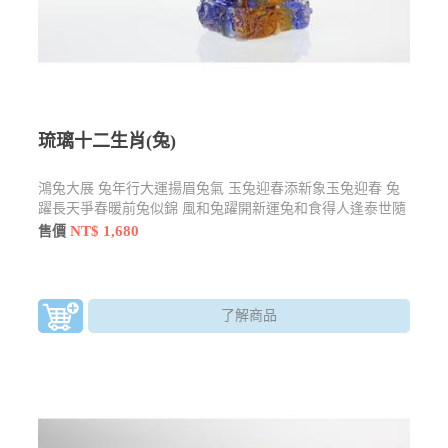
琉璃十二生肖(兔)
鴻兔大展 兔年行大運揚眉兔氣 玉兔迎春添新象玉兔迎春 兔
躍長天爭春暖前兔似錦 風和兔躍開新運兔和食得人逢泰世隨
兔躍
NT$ 1,680
售價
了解商品