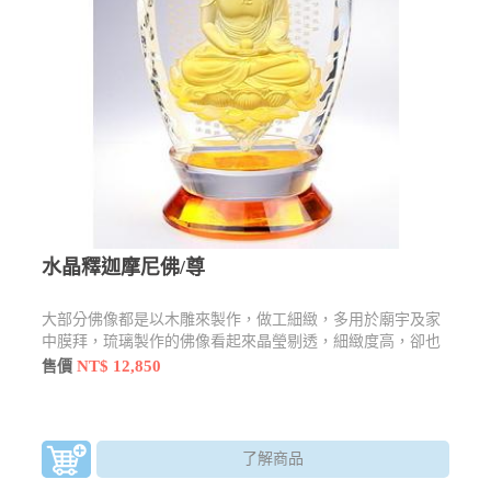
水晶釋迦摩尼佛/尊
大部分佛像都是以木雕來製作，做工細緻，多用於廟宇及家
中膜拜，琉璃製作的佛像看起來晶瑩剔透，細緻度高，卻也
不失莊嚴感，還有許多型態及樣貌
NT$ 12,850
售價
了解商品