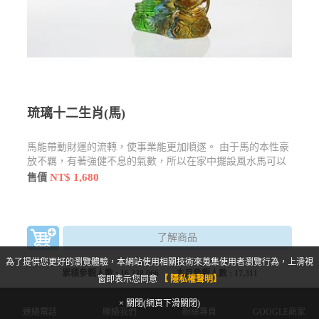
琉璃十二生肖(馬)
馬能帶動財運的流轉，使事業能更加順遂。 由于馬的本性豪
放不羈，有著強健不息的氣數，所以在家中擺設風水馬可以
讓人有振作奮發的作為。
NT$ 1,680
售價
了解商品
為了提供您更好的瀏覽體驗，本網站使用相關技術來蒐集使用者瀏覽行為，上滑視
累積參觀人數 :
16,338,066
本月參觀人數 :
17,311
窗即表示您同意
【 隱私權聲明】
× 關閉(網頁下滑關閉)
連絡電話
聯絡我們
粉絲專頁
GOOGLE商家