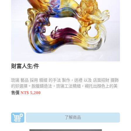
財富人生/件
琉璃 藝品 採用 精細 的手法 製作，送禮 以及 店面招財 擺飾
的好選擇。脫臘鑄造法，琉璃工法精細，襯托出顏色上的美
感
NT$ 5,200
售價
了解商品