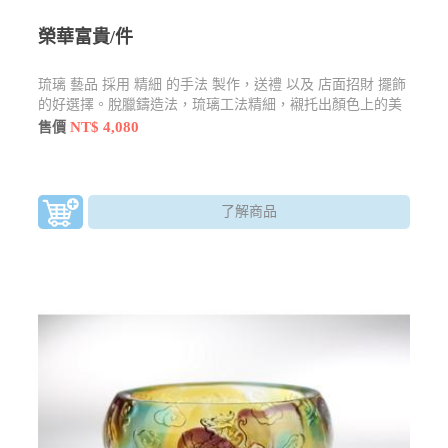
榮華富貴/件
琉璃 藝品 採用 精細 的手法 製作，送禮 以及 店面招財 擺飾
的好選擇。脫臘鑄造法，琉璃工法精細，襯托出顏色上的美
感
NT$ 4,080
售價
了解商品