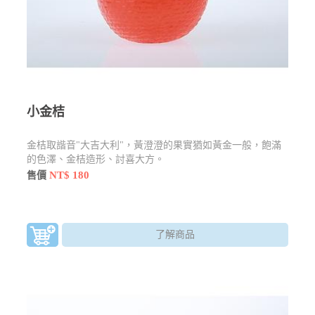
小金桔
金桔取諧音"大吉大利"，黃澄澄的果實猶如黃金一般，飽滿
的色澤、金桔造形、討喜大方。
NT$ 180
售價
了解商品