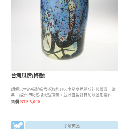
台灣風情(梅樹)
師傅以空心鐵製鐵管捲取約1400度呈麥芽糖狀的玻璃膏，從
另一端進行吹氣撐大玻璃體，並以鐵製器具加以塑形製作
NT$ 5,000
售價
了解商品