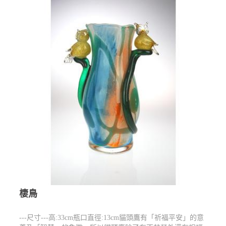
棲鳥
---尺寸---高:33cm瓶口直徑:13cm貓頭鷹有「祈福平安」的意