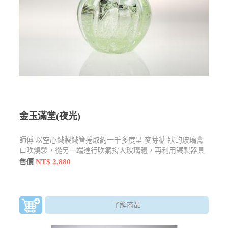
金玉滿堂(夜光)
師傅 以空心鐵製鐵管捲取約一千多度呈 麥芽糖 狀的玻璃膏
口吹燒製，從另一端進行吹氣撐大玻璃體，再利用鐵製器具
等工具進行 點、拉、壓等手法加以塑形製作
NT$ 2,880
售價
了解商品