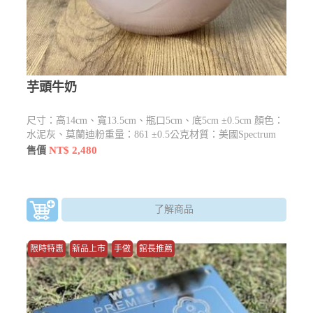
芋頭牛奶
尺寸：高14cm、寬13.5cm、瓶口5cm、底5cm ±0.5cm 顏色：
水泥灰、莫蘭迪粉重量：861 ±0.5公克材質：美國Spectrum
Glass 96Na20鈉玻璃此作品為全手工吹製，照片即為此實
NT$ 2,480
售價
品，此件作品僅此一件，獨一無二。包裝深色紙盒安全包
裝。製作說明：空心吹製，以鐵製空心吹管，撈取熔解爐於
1150度的熔爐中，呈現麥芽糖的玻璃膏，並從另一端進行吹
氣來撐大玻璃體，吹出所需大小的中空形體，並加以塑形的
了解商品
玻璃製作方式，純正台灣生產製作。
限時特惠
新品上市
手做
館長推薦