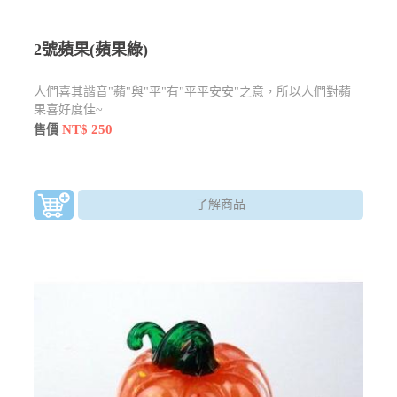
2號蘋果(蘋果綠)
人們喜其諧音"蘋"與"平"有"平平安安"之意，所以人們對蘋
果喜好度佳~
NT$ 250
售價
了解商品