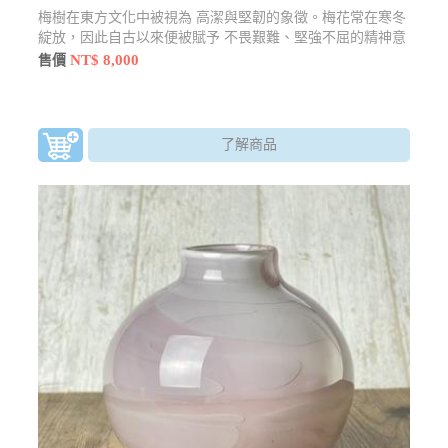
梅樹在東方文化中被視為 高潔與堅韌的象徵。梅花常在寒冬
綻放，因此自古以來便被賦予 不畏艱難、堅強不屈的精神意
涵。在傳統文化中，梅花與 蘭、竹、菊並稱為「四君子」，
NT$ 8,000
售價
象徵文人品格與高雅氣節，代表著堅毅、純潔與高尚的品
德。梅樹藝品不僅具有觀賞價值，也蘊含深厚文化意涵，適
合擺放於居家或辦公空間，象徵 堅毅精神、福運綿長與美好
未來。
了解商品