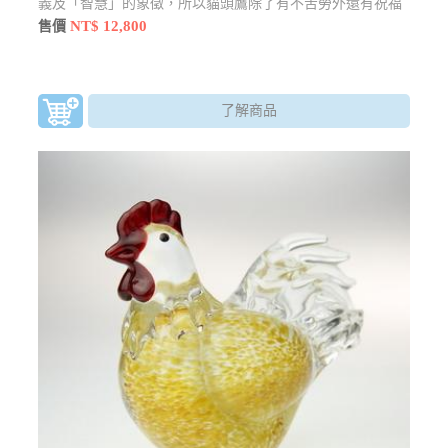
義及「智慧」的象徵，所以貓頭鷹除了有不苦勞外還有祝福
福氣的意思，而在北海道貓頭鷹則是愛奴族的守護神，代表
NT$ 12,800
售價
「福氣、不老、祈福」的象徵。
了解商品