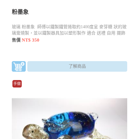
粉墨象
玻璃 粉墨象 師傅以鐵製鐵管捲取約1400度呈 麥芽糖 狀的玻
璃膏燒製，並以鐵製器具加以塑形製作 適合 送禮 自用 擺飾
NT$ 350
售價
了解商品
手做