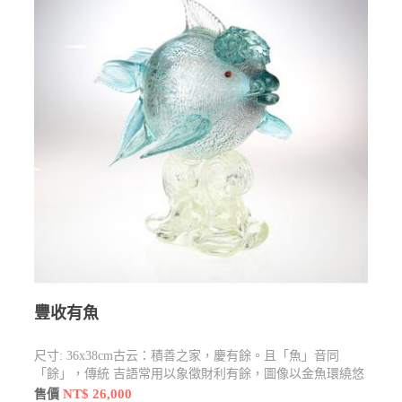
豐收有魚
尺寸: 36x38cm古云：積善之家，慶有餘。且「魚」音同
「餘」，傳統 吉語常用以象徵財利有餘，圖像以金魚環繞悠
遊作為表現，寓含年年有餘，財富與和樂綿延不絕之意。
NT$ 26,000
售價