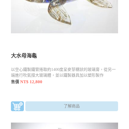
大水母海龜
以空心鐵製鐵管捲取約1400度呈麥芽糖狀的玻璃膏，從另一
端進行吹氣撐大玻璃體，並以鐵製器具加以塑形製作
NT$ 12,800
售價
了解商品