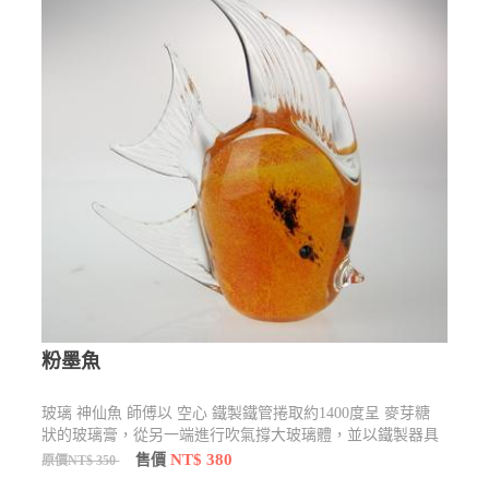
粉墨魚
玻璃 神仙魚 師傅以 空心 鐵製鐵管捲取約1400度呈 麥芽糖
狀的玻璃膏，從另一端進行吹氣撐大玻璃體，並以鐵製器具
加以塑形製作 適合 送禮 自用 擺飾
NT$ 380
售價
原價NT$ 350