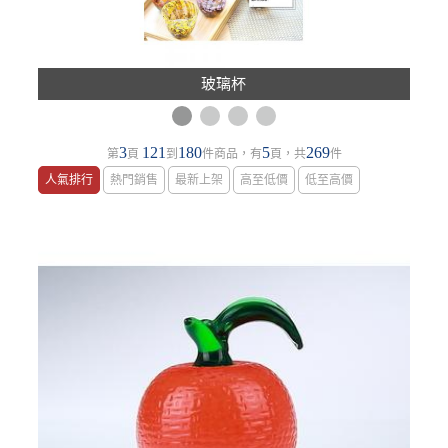
柿事平安
3
121
180
5
269
第
頁
到
件商品，有
頁，共
件
人氣排行
熱門銷售
最新上架
高至低價
低至高價