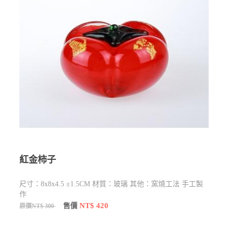
紅金柿子
尺寸：8x8x4.5 ±1.5CM 材質：玻璃 其他：窯燒工法 手工製
作
NT$ 420
售價
原價NT$ 300