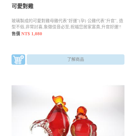
可愛對雞
玻璃製成的可愛對雞母雞代表"好運"(孕) 公雞代表"升官", 造
型不俗,非常討喜,象徵佳音必至;祝福您居家富貴,升官好運!!
NT$ 1,080
售價
了解商品