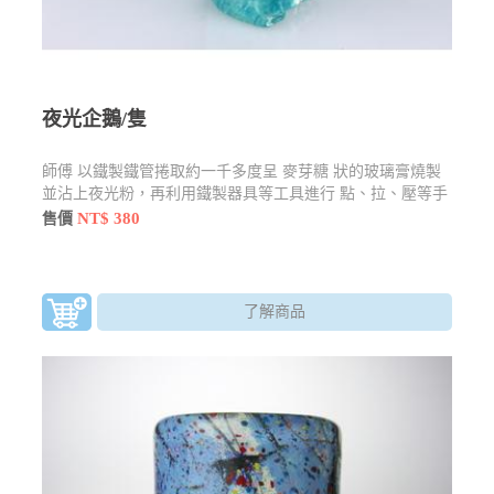
夜光企鵝/隻
師傅 以鐵製鐵管捲取約一千多度呈 麥芽糖 狀的玻璃膏燒製
並沾上夜光粉，再利用鐵製器具等工具進行 點、拉、壓等手
法加以塑形製作，原價448元特價320元
NT$ 380
售價
了解商品