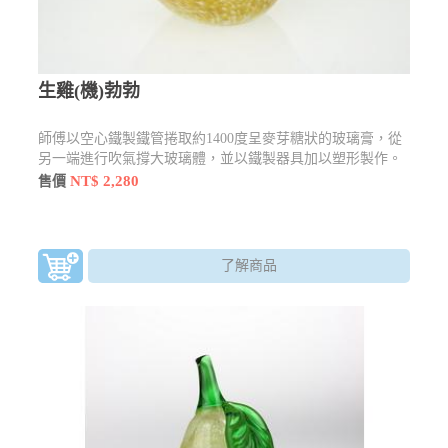
生雞(機)勃勃
師傅以空心鐵製鐵管捲取約1400度呈麥芽糖狀的玻璃膏，從
另一端進行吹氣撐大玻璃體，並以鐵製器具加以塑形製作。
雞有吉祥之稱，贈送新人結婚及新居的賀禮也有帶路雞之稱
NT$ 2,280
售價
了解商品