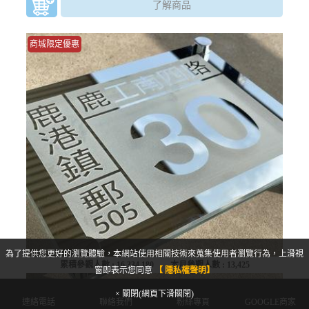
了解商品
商城限定優惠
為了提供您更好的瀏覽體驗，本網站使用相關技術來蒐集使用者瀏覽行為，上滑視
累積參觀人數 :
16,334,180
本月參觀人數 :
13,425
窗即表示您同意
【 隱私權聲明】
× 關閉(網頁下滑關閉)
客製玻璃門牌(外島下單區)
連絡電話
聯絡我們
粉絲專頁
GOOGLE商家