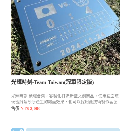
光輝時刻-Team Taiwan(冠軍限定版)
光輝時刻 榮耀台灣，客製化打造新型文創商品，使用鏡面玻
璃雷雕噴砂所產生的霧面效果，也可以採用此技術製作客製
化門牌，掛在家門口絕對是百戶之中最亮眼的一戶。
NT$ 2,000
售價