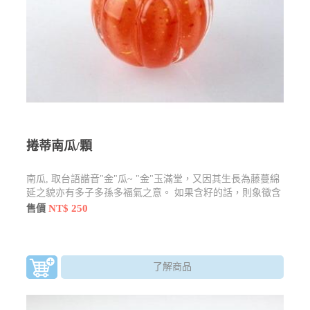
捲蒂南瓜/顆
南瓜, 取台語諧音"金"瓜~ "金"玉滿堂，又因其生長為藤蔓綿
延之貌亦有多子多孫多福氣之意。 如果含籽的話，則象徵含
金含銀。
NT$ 250
售價
了解商品