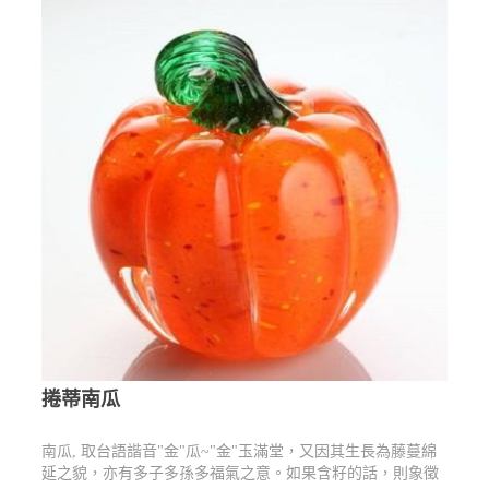
捲蒂南瓜
南瓜, 取台語諧音"金"瓜~"金"玉滿堂，又因其生長為藤蔓綿
延之貌，亦有多子多孫多福氣之意。如果含籽的話，則象徵