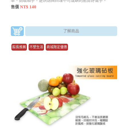
準、倒取順手，是烘焙與料理不可或缺的廚房好幫手。
NT$ 140
售價
了解商品
館長推薦
不塑生活
商城限定優惠