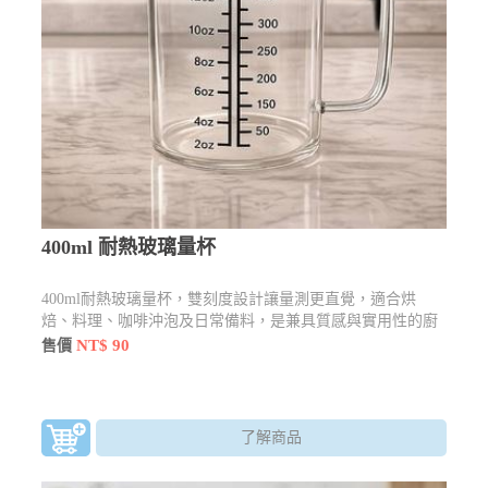
400ml 耐熱玻璃量杯
400ml耐熱玻璃量杯，雙刻度設計讓量測更直覺，適合烘
焙、料理、咖啡沖泡及日常備料，是兼具質感與實用性的廚
房好幫手。
NT$ 90
售價
了解商品