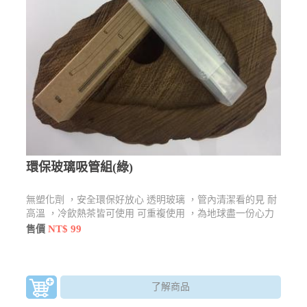
環保玻璃吸管組(綠)
無塑化劑 ，安全環保好放心 透明玻璃 ，管內清潔看的見 耐
高溫 ，冷飲熱茶皆可使用 可重複使用 ，為地球盡一份心力
NT$ 99
售價
了解商品