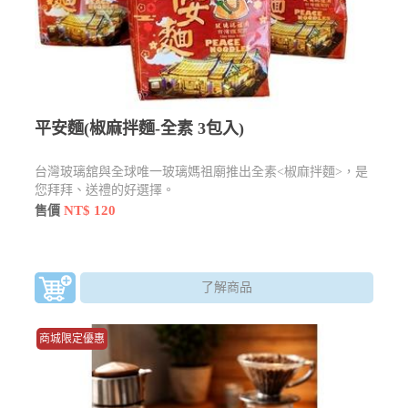
平安麵(椒麻拌麵-全素 3包入)
台灣玻璃舘與全球唯一玻璃媽祖廟推出全素<椒麻拌麵>，是
您拜拜、送禮的好選擇。
NT$ 120
售價
了解商品
商城限定優惠