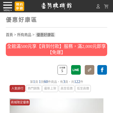
優惠好康區
>
>
首頁
所有商品
優惠好康區
全館滿500元享【貨到付款】服務，滿2,000元即享
【免運】
5
1
1
60
3
122
第
頁
到
件商品，有
頁，共
件
人氣排行
熱門銷售
最新上架
高至低價
低至高價
商城限定優惠