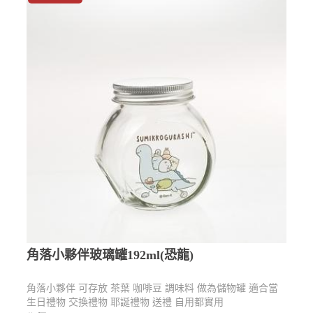
角落小夥伴玻璃罐192ml(恐龍)
角落小夥伴 可存放 茶葉 咖啡豆 調味料 做為儲物罐 適合當
生日禮物 交換禮物 耶誕禮物 送禮 自用都實用