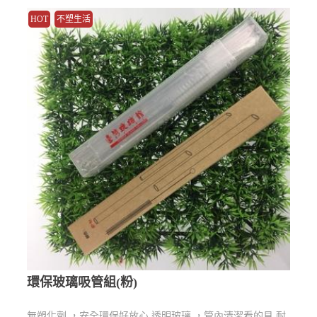
HOT
不塑生活
環保玻璃吸管組(粉)
無塑化劑 ，安全環保好放心 透明玻璃 ，管內清潔看的見 耐