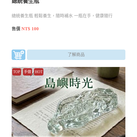
總統養生瓶
總統養生瓶 輕鬆養生，隨時補水 一瓶在手，健康隨行
NT$ 100
售價
了解商品
TOP
手做
HOT