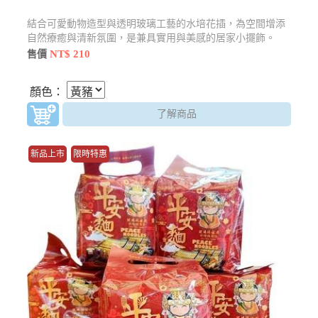
結合可愛動物造型與透明玻璃工藝的水培花插，為空間增添
自然療癒與清新氛圍，是兼具實用與美感的居家小擺飾。
NT$ 210
售價
顏色：
了解商品
新品上市
限時特惠