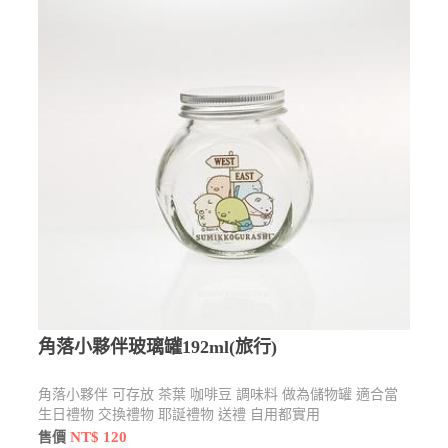
角落小夥伴玻璃罐192ml(旅行)
角落小夥伴 可存放 茶葉 咖啡豆 調味料 做為儲物罐 適合當
生日禮物 交換禮物 耶誕禮物 送禮 自用都實用
NT$ 120
售價