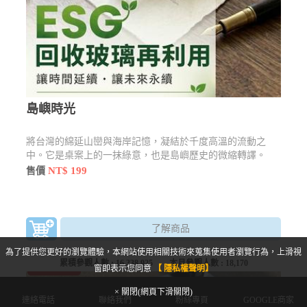
島嶼時光
將台灣的綿延山巒與海岸記憶，凝結於千度高溫的流動之
中。它是桌案上的一抹綠意，也是島嶼歷史的微縮轉譯。
NT$ 199
售價
了解商品
為了提供您更好的瀏覽體驗，本網站使用相關技術來蒐集使用者瀏覽行為，上滑視
累積參觀人數 :
16,338,925
本月參觀人數 :
18,170
商城限定優惠
窗即表示您同意
【 隱私權聲明】
× 關閉(網頁下滑關閉)
連絡電話
聯絡我們
粉絲專頁
GOOGLE商家