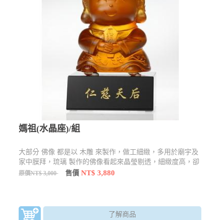
媽祖(水晶座)/組
大部分 佛像 都是以 木雕 來製作，做工細緻，多用於廟宇及
家中膜拜，琉璃 製作的佛像看起來晶瑩剔透，細緻度高，卻
也不失莊嚴感，還有許多型態及樣貌
NT$ 3,880
售價
原價NT$ 3,000
了解商品