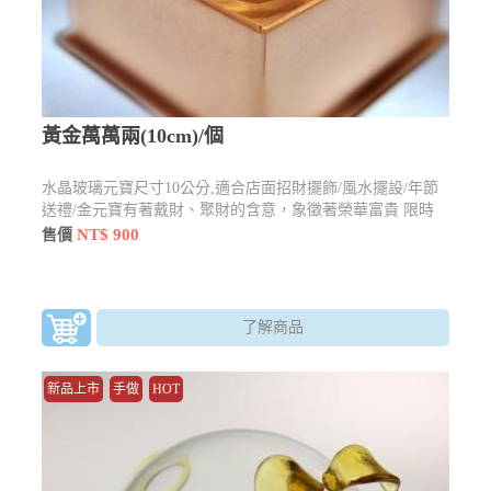
黃金萬萬兩(10cm)/個
水晶玻璃元寶尺寸10公分,適合店面招財擺飾/風水擺設/年節
送禮/金元寶有著戴財、聚財的含意，象徵著榮華富貴 限時
優惠買一送一只要$900元
NT$ 900
售價
了解商品
新品上市
手做
HOT