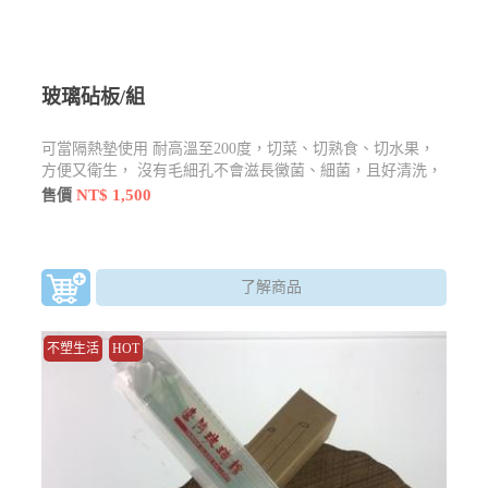
玻璃砧板/組
可當隔熱墊使用 耐高溫至200度，切菜、切熟食、切水果，
方便又衛生， 沒有毛細孔不會滋長黴菌、細菌，且好清洗，
背貼防爆模，安全有保障 切忌用剁.怕尖銳的物品
NT$ 1,500
售價
了解商品
不塑生活
HOT