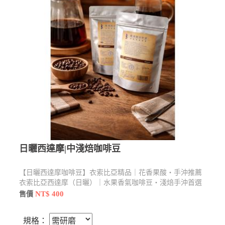
日曬西達摩|中淺焙咖啡豆
【日曬西達摩咖啡豆】衣索比亞精品｜花香果酸・手沖推薦
衣索比亞西達摩（日曬）｜水果香氣咖啡豆・淺焙手沖首選
西達摩日曬咖啡豆｜不苦帶果香・初學者也好上手。建議使
NT$ 400
售價
用手沖或濾掛方式，水溫約88–92°C，可帶出最佳果香層
次。
規格：