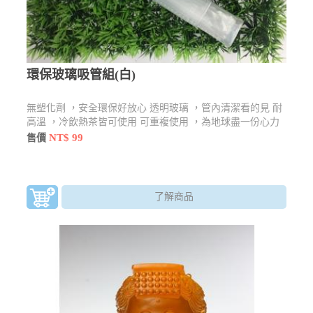
環保玻璃吸管組(白)
無塑化劑 ，安全環保好放心 透明玻璃 ，管內清潔看的見 耐
高溫 ，冷飲熱茶皆可使用 可重複使用 ，為地球盡一份心力
NT$ 99
售價
了解商品