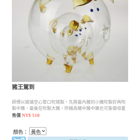
豬王駕到
師傅以玻璃空心管口吹燒製，先將最內層的小豬吹製好再吹
製中豬，最後在吹製大豬，所稱為豬中豬中豬也可象徵母愛
的偉大
NT$ 510
售價
顏色：