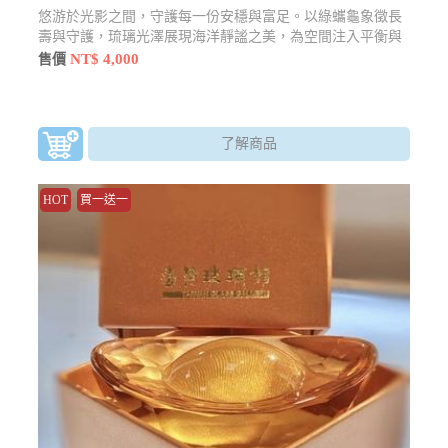
悠游於光影之間，守護每一份安穩與富足。以綠蠵龜象徵長
壽與守護，琉璃光澤展現海洋靜謐之美，為空間注入平衡與
祝福能量。
NT$ 4,000
售價
了解商品
HOT
買一送一