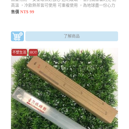
高溫 ，冷飲熱茶皆可使用 可重複使用 ，為地球盡一份心力
NT$ 99
售價
了解商品
不塑生活
HOT