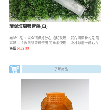
環保玻璃吸管組(白)
無塑化劑 ，安全環保好放心 透明玻璃 ，管內清潔看的見 耐
高溫 ，冷飲熱茶皆可使用 可重複使用 ，為地球盡一份心力
NT$ 99
售價
了解商品