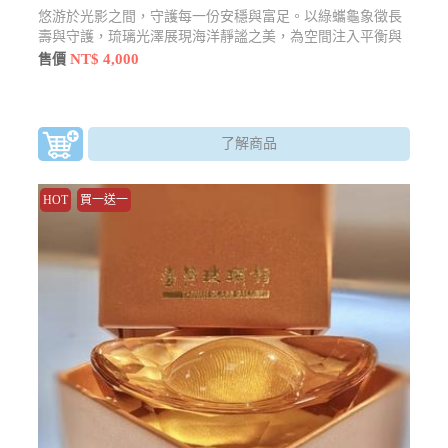
悠游於光影之間，守護每一份安穩與富足。以綠蠵龜象徵長
壽與守護，琉璃光澤展現海洋靜謐之美，為空間注入平衡與
祝福能量。
NT$ 4,000
售價
了解商品
HOT
買一送一