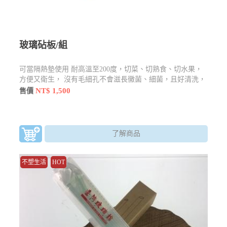
玻璃砧板/組
可當隔熱墊使用 耐高溫至200度，切菜、切熟食、切水果，
方便又衛生， 沒有毛細孔不會滋長黴菌、細菌，且好清洗，
背貼防爆模，安全有保障 切忌用剁.怕尖銳的物品
NT$ 1,500
售價
了解商品
不塑生活
HOT