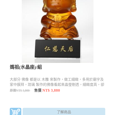
媽祖(水晶座)/組
大部分 佛像 都是以 木雕 來製作，做工細緻，多用於廟宇及
家中膜拜，琉璃 製作的佛像看起來晶瑩剔透，細緻度高，卻
也不失莊嚴感，還有許多型態及樣貌
NT$ 3,880
售價
原價NT$ 3,000
了解商品