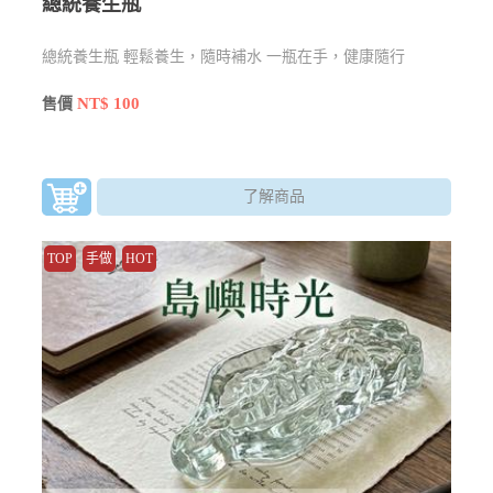
總統養生瓶
總統養生瓶 輕鬆養生，隨時補水 一瓶在手，健康隨行
NT$ 100
售價
了解商品
TOP
手做
HOT