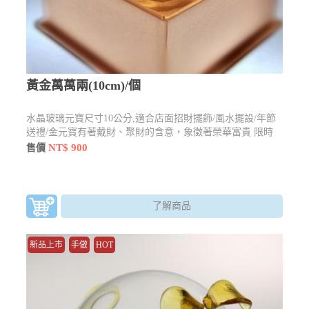
黃金萬萬兩(10cm)/個
水晶玻璃元寶尺寸10公分,適合店面招財擺飾/風水擺設/年節
送禮/金元寶有著戴財、聚財的含意，象徵著榮華富貴 限時
優惠買一送一只要$900元
NT$ 900
售價
了解商品
新品上市
手做
HOT