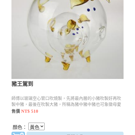
豬王駕到
師傅以玻璃空心管口吹燒製，先將最內層的小豬吹製好再吹
製中豬，最後在吹製大豬，所稱為豬中豬中豬也可象徵母愛
的偉大
NT$ 510
售價
顏色：