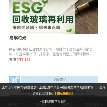
島嶼時光
將台灣的綿延山巒與海岸記憶，凝結於千度高溫的流動之
中。它是桌案上的一抹綠意，也是島嶼歷史的微縮轉譯。
NT$ 199
售價
了解商品
為了提供您更好的瀏覽體驗，本網站使用相關技術來蒐集使用者瀏覽行為，上滑視
累積參觀人數 :
16,334,180
本月參觀人數 :
13,425
商城限定優惠
窗即表示您同意
【 隱私權聲明】
× 關閉(網頁下滑關閉)
連絡電話
聯絡我們
粉絲專頁
GOOGLE商家