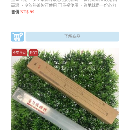
高溫 ，冷飲熱茶皆可使用 可重複使用 ，為地球盡一份心力
NT$ 99
售價
了解商品
不塑生活
HOT