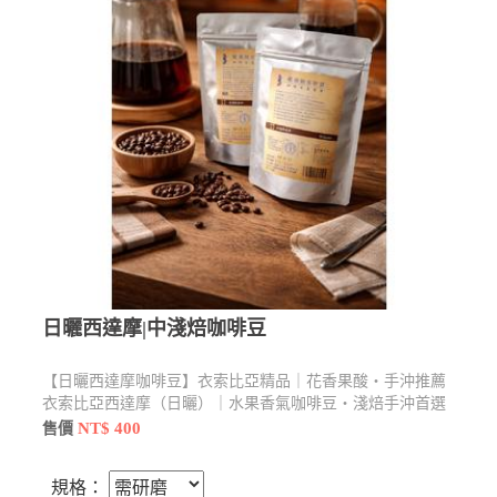
日曬西達摩|中淺焙咖啡豆
【日曬西達摩咖啡豆】衣索比亞精品｜花香果酸・手沖推薦
衣索比亞西達摩（日曬）｜水果香氣咖啡豆・淺焙手沖首選
西達摩日曬咖啡豆｜不苦帶果香・初學者也好上手。建議使
NT$ 400
售價
用手沖或濾掛方式，水溫約88–92°C，可帶出最佳果香層
次。
規格：