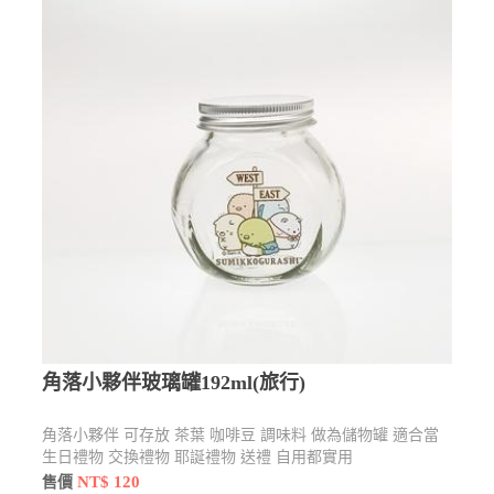
角落小夥伴玻璃罐192ml(旅行)
角落小夥伴 可存放 茶葉 咖啡豆 調味料 做為儲物罐 適合當
生日禮物 交換禮物 耶誕禮物 送禮 自用都實用
NT$ 120
售價