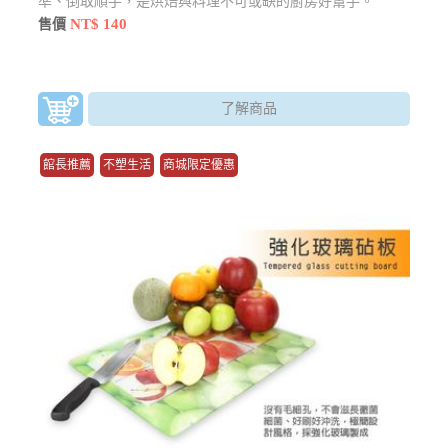
準、倒取順手，是烘焙與料理不可或缺的廚房好幫手。
NT$ 140
售價
了解商品
館長推薦
不塑生活
商城限定優惠