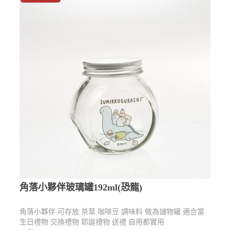
角落小夥伴玻璃罐192ml(恐龍)
角落小夥伴 可存放 茶葉 咖啡豆 調味料 做為儲物罐 適合當
生日禮物 交換禮物 耶誕禮物 送禮 自用都實用