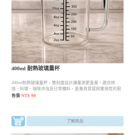
400ml 耐熱玻璃量杯
400ml耐熱玻璃量杯，雙刻度設計讓量測更直覺，適合烘
焙、料理、咖啡沖泡及日常備料，是兼具質感與實用性的廚
房好幫手。
NT$ 90
售價
了解商品