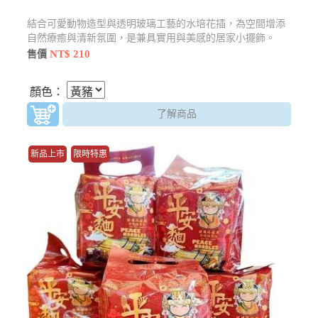
結合可愛動物造型與透明玻璃工藝的水培花插，為空間增添
自然療癒與清新氛圍，是兼具實用與美感的居家小擺飾。
NT$ 210
售價
顏色：
了解商品
新品上市
限時特惠