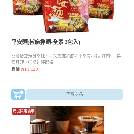
平安麵(椒麻拌麵-全素 3包入)
台灣玻璃舘與全球唯一玻璃媽祖廟推出全素<椒麻拌麵>，是
您拜拜、送禮的好選擇。
NT$ 120
售價
了解商品
商城限定優惠