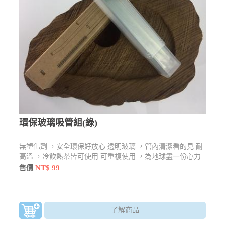
環保玻璃吸管組(綠)
無塑化劑 ，安全環保好放心 透明玻璃 ，管內清潔看的見 耐
高溫 ，冷飲熱茶皆可使用 可重複使用 ，為地球盡一份心力
NT$ 99
售價
了解商品