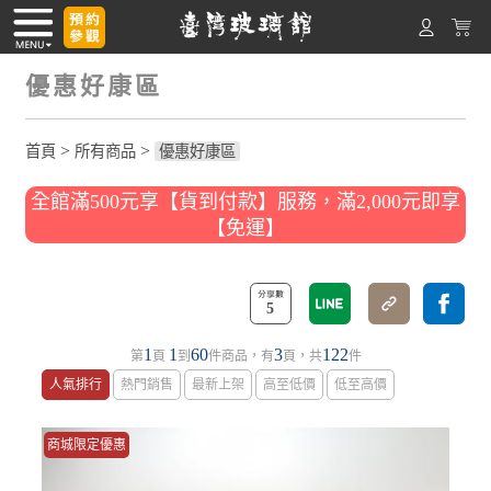
優惠好康區
>
>
首頁
所有商品
優惠好康區
全館滿500元享【貨到付款】服務，滿2,000元即享
【免運】
5
1
1
60
3
122
第
頁
到
件商品，有
頁，共
件
人氣排行
熱門銷售
最新上架
高至低價
低至高價
商城限定優惠