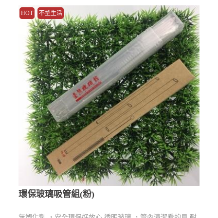
HOT
不塑生活
環保玻璃吸管組(粉)
無塑化劑 ，安全環保好放心 透明玻璃 ，管內清潔看的見 耐