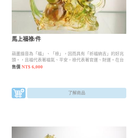
馬上福祿/件
葫蘆諧音為「福」、「祿」，因而具有「祈福納吉」的好兆
頭。，且福代表著福氣、平安，祿代表著官運、財運。在台
灣的鄉間則流傳一句諺語：「厝內一粒瓠(葫蘆)，家內才會
NT$ 6,000
售價
富」(閩南語音)，意思是說，在家裡擺放一個葫蘆，才比較
會發財、富有。此藝品與馬做結合，而有「立刻」、「馬
上」之意，祝人立即發財，萬事皆能好運當頭。
了解商品