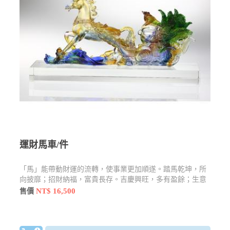
運財馬車/件
「馬」能帶動財運的流轉，使事業更加順遂。踏馬乾坤，所
向披靡；招財納福，富貴長存。吉慶興旺，多有盈餘；生意
興隆，財源廣進。
NT$ 16,500
售價