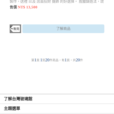
製作，送禮 以及 店面招財 擺飾 的好選擇。 脫臘鑄造法，琉
璃工法精細，襯托出顏色上的美感，限時優惠$13500元
NT$ 13,500
售價
了解商品
1
1
20
1
20
第
頁
到
件商品，有
頁，共
件
了解台灣玻璃館
主題選單