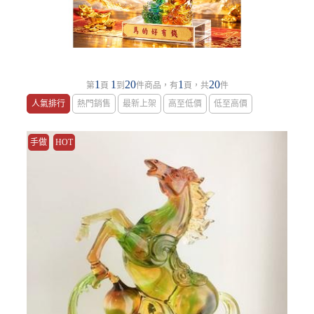
1
1
20
1
20
第
頁
到
件商品，有
頁，共
件
人氣排行
熱門銷售
最新上架
高至低價
低至高價
手做
HOT