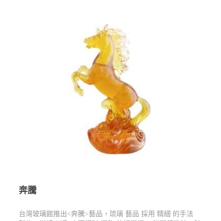
奔騰
台灣玻璃館推出<奔騰>藝品，琉璃 藝品 採用 精細 的手法