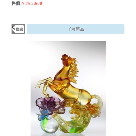
遷 榮退 贈送紀念
NT$ 5,600
售價
了解商品