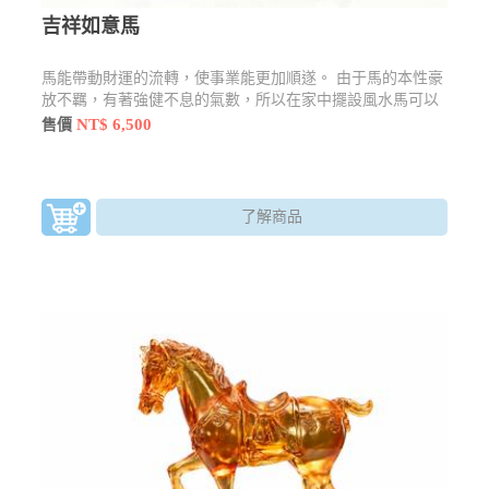
吉祥如意馬
馬能帶動財運的流轉，使事業能更加順遂。 由于馬的本性豪
放不羈，有著強健不息的氣數，所以在家中擺設風水馬可以
讓人有振作奮發的作為。
NT$ 6,500
售價
了解商品