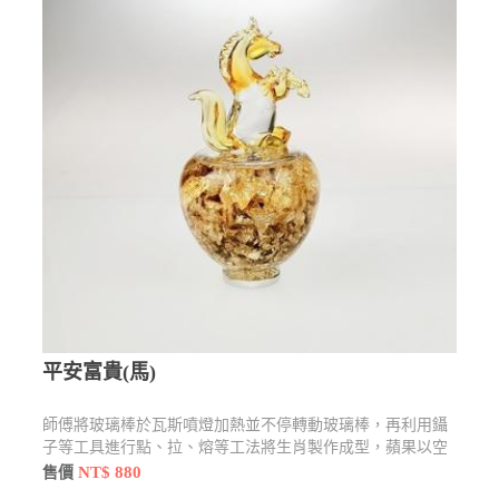
平安富貴(馬)
師傅將玻璃棒於瓦斯噴燈加熱並不停轉動玻璃棒，再利用鑷
子等工具進行點、拉、熔等工法將生肖製作成型，蘋果以空
心管口吹燒製，利用工具 點、拉、壓手法燒製並加入內容物
NT$ 880
售價