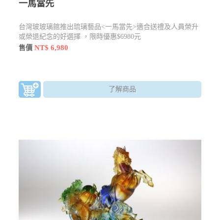
一馬當先
台灣玻玻璃館推出琉璃藝品<一馬當先>適合送禮及人員榮升
或榮退紀念的好選擇 ，限時優惠$6980元
NT$ 6,980
售價
了解商品