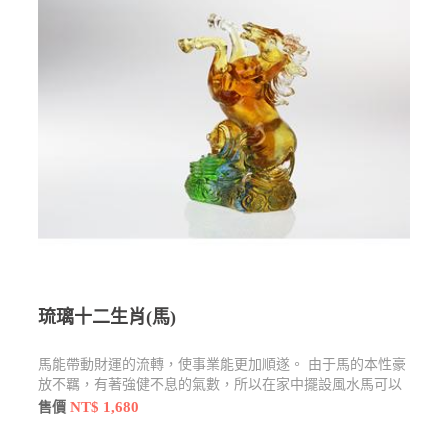
琉璃十二生肖(馬)
馬能帶動財運的流轉，使事業能更加順遂。 由于馬的本性豪
放不羈，有著強健不息的氣數，所以在家中擺設風水馬可以
讓人有振作奮發的作為。
NT$ 1,680
售價