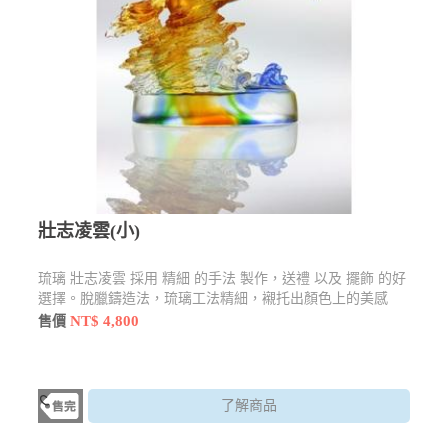
壯志凌雲(小)
琉璃 壯志凌雲 採用 精細 的手法 製作，送禮 以及 擺飾 的好
選擇。脫臘鑄造法，琉璃工法精細，襯托出顏色上的美感
NT$ 4,800
售價
了解商品