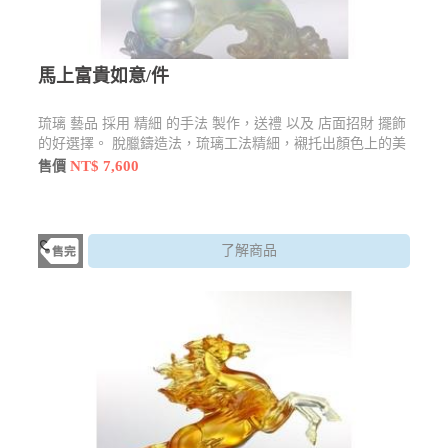
馬上富貴如意/件
琉璃 藝品 採用 精細 的手法 製作，送禮 以及 店面招財 擺飾
的好選擇。 脫臘鑄造法，琉璃工法精細，襯托出顏色上的美
感「馬」寓意忠誠，象徵勤奮，體現力量，標志成功，前程
NT$ 7,600
售價
似錦，富貴如意。
了解商品