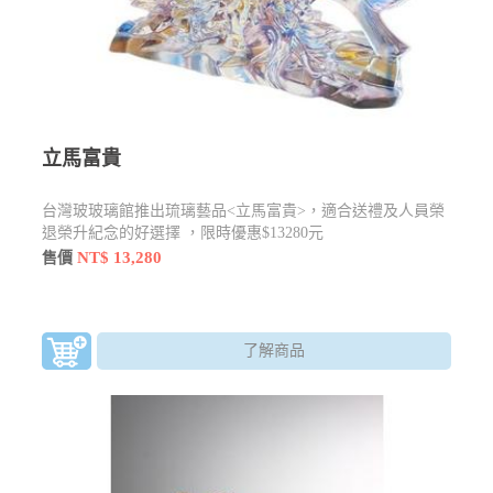
立馬富貴
台灣玻玻璃館推出琉璃藝品<立馬富貴>，適合送禮及人員榮
退榮升紀念的好選擇 ，限時優惠$13280元
NT$ 13,280
售價
了解商品