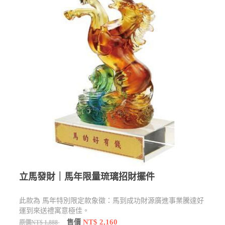
立馬發財｜馬年限量琉璃招財擺件
此款為 馬年特別限定款象徵：馬到成功財源廣進事業騰達好
運到來送禮寓意極佳。
NT$ 2,160
售價
原價NT$ 1,888