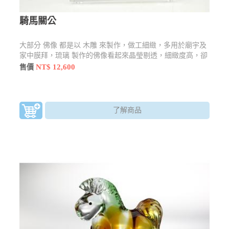
騎馬關公
大部分 佛像 都是以 木雕 來製作，做工細緻，多用於廟宇及
家中膜拜，琉璃 製作的佛像看起來晶瑩剔透，細緻度高，卻
也不失莊嚴感，還有許多型態及樣貌
NT$ 12,600
售價
了解商品