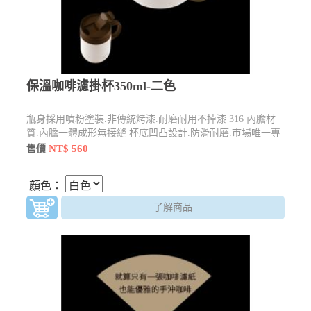
保溫咖啡濾掛杯350ml-二色
瓶身採用噴粉塗裝.非傳統烤漆.耐磨耐用不掉漆 316 內膽材
質.內膽一體成形無接縫 杯底凹凸設計.防滑耐磨.市場唯一專
為濾掛咖啡族設計
NT$ 560
售價
顏色：
了解商品