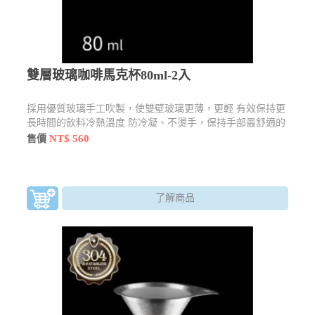
雙層玻璃咖啡馬克杯80ml-2入
採用優質玻璃手工吹製，使雙壁玻璃更薄，更輕 有效保持更
長時間的飲料冷熱溫度 防冷凝、不燙手，保持手部最舒適的
觸感
NT$ 560
售價
了解商品