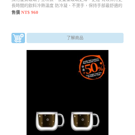
長時間的飲料冷熱溫度 防冷凝、不燙手，保持手部最舒適的
觸感
NT$ 960
售價
了解商品