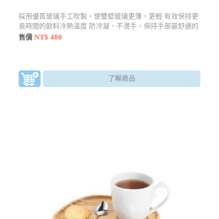
採用優質玻璃手工吹製，使雙壁玻璃更薄，更輕 有效保持更
長時間的飲料冷熱溫度 防冷凝、不燙手，保持手部最舒適的
觸感
NT$ 480
售價
了解商品