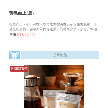
御風而上(馬)
御風而上，勢不可擋。以奔馬象徵勇往直前與事業騰飛，琉
璃光影交織，展現力量與優雅兼具的藝術之美，是提升空間
格調與寓意祝福的理想擺件。
NT$ 12,000
售價
了解商品
商城限定優惠