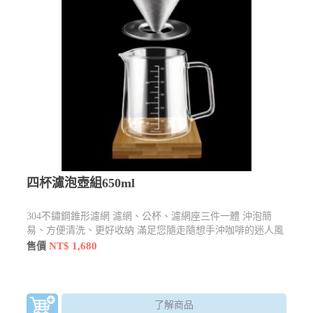
四杯濾泡壺組650ml
304不鏽鋼錐形濾網 濾網、公杯、濾網座三件一體 沖泡簡
易、方便清洗、更好收納 滿足您隨走隨想手沖咖啡的迷人風
味
NT$ 1,680
售價
了解商品