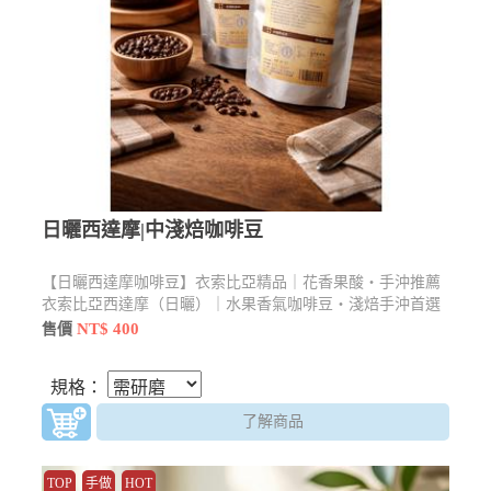
日曬西達摩|中淺焙咖啡豆
【日曬西達摩咖啡豆】衣索比亞精品｜花香果酸・手沖推薦
衣索比亞西達摩（日曬）｜水果香氣咖啡豆・淺焙手沖首選
西達摩日曬咖啡豆｜不苦帶果香・初學者也好上手。建議使
NT$ 400
售價
用手沖或濾掛方式，水溫約88–92°C，可帶出最佳果香層
次。
規格：
了解商品
TOP
手做
HOT