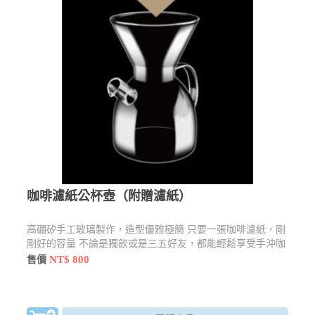
咖啡濾紙公杯壺（附贈濾紙）
高硼矽手工玻璃製作，造型優雅極簡 只要一張咖啡濾紙，剛
剛好的容量 不論是獨飲或是三五好友，都能輕鬆享受手沖咖
啡的樂趣。
NT$ 800
售價