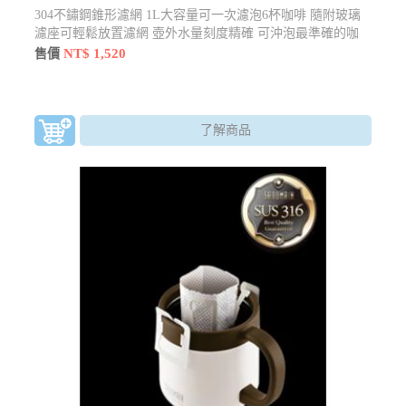
304不鏽鋼錐形濾網 1L大容量可一次濾泡6杯咖啡 隨附玻璃
濾座可輕鬆放置濾網 壺外水量刻度精確 可沖泡最準確的咖
啡風味
NT$ 1,520
售價
了解商品