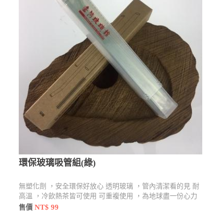
環保玻璃吸管組(綠)
無塑化劑 ，安全環保好放心 透明玻璃 ，管內清潔看的見 耐
高溫 ，冷飲熱茶皆可使用 可重複使用 ，為地球盡一份心力
NT$ 99
售價