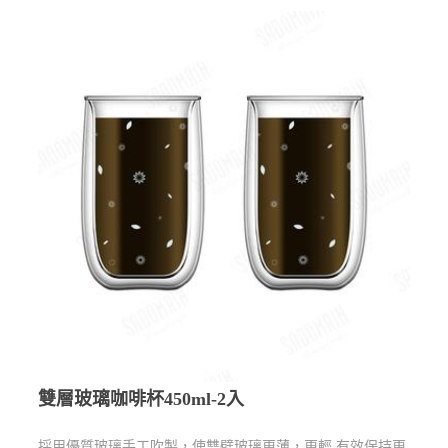
雙層玻璃咖啡杯450ml-2入
採用優質玻璃手工吹製，使雙壁玻璃更薄，更輕 有效保持更