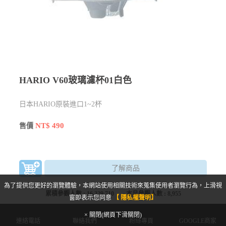
HARIO V60玻璃濾杯01白色
日本HARIO原裝進口1~2杯
NT$ 490
售價
了解商品
為了提供您更好的瀏覽體驗，本網站使用相關技術來蒐集使用者瀏覽行為，上滑視
累積參觀人數 :
16,329,710
本月參觀人數 :
8,955
窗即表示您同意
【 隱私權聲明】
× 關閉(網頁下滑關閉)
連絡電話
聯絡我們
粉絲專頁
GOOGLE商家