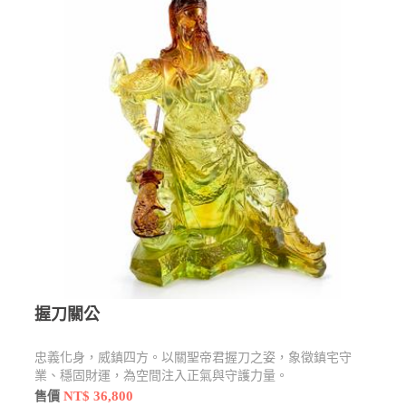
握刀關公
忠義化身，威鎮四方。以關聖帝君握刀之姿，象徵鎮宅守
業、穩固財運，為空間注入正氣與守護力量。
NT$ 36,800
售價