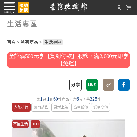
生活專區
>
>
首頁
所有商品
生活專區
全館滿500元享【貨到付款】服務，滿2,000元即享
【免運】
1
1
60
6
325
第
頁
到
件商品，有
頁，共
件
人氣排行
熱門銷售
最新上架
高至低價
低至高價
不塑生活
HOT