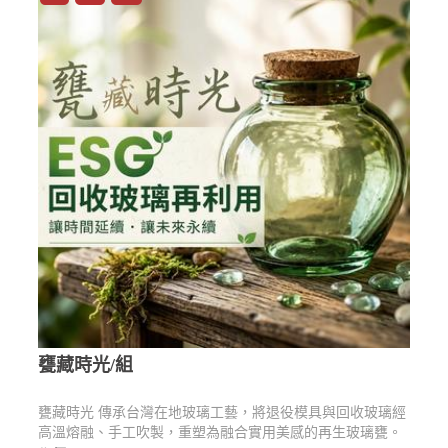
甕藏時光/組
甕藏時光 傳承台灣在地玻璃工藝，將退役模具與回收玻璃經
高溫熔融、手工吹製，重塑為融合實用美感的再生玻璃甕。