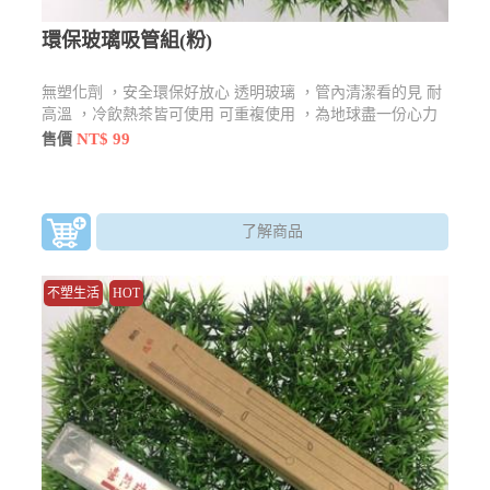
環保玻璃吸管組(粉)
無塑化劑 ，安全環保好放心 透明玻璃 ，管內清潔看的見 耐
高溫 ，冷飲熱茶皆可使用 可重複使用 ，為地球盡一份心力
NT$ 99
售價
了解商品
不塑生活
HOT