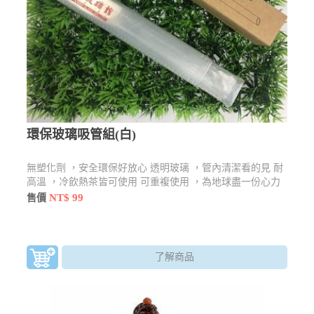
環保玻璃吸管組(白)
無塑化劑 ，安全環保好放心 透明玻璃 ，管內清潔看的見 耐
高溫 ，冷飲熱茶皆可使用 可重複使用 ，為地球盡一份心力
NT$ 99
售價
了解商品