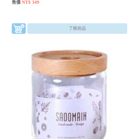
讓舊物件重獲新生，用永續理念盛裝您的專屬故事
NT$ 349
售價
了解商品