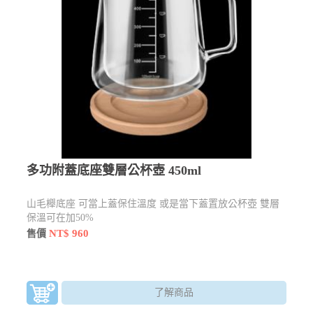
多功附蓋底座雙層公杯壺 450ml
山毛櫸底座 可當上蓋保住溫度 或是當下蓋置放公杯壺 雙層
保溫可在加50%
NT$ 960
售價
了解商品