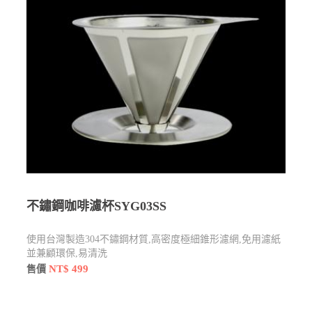
不鏽鋼咖啡濾杯SYG03SS
使用台灣製造304不鏽鋼材質,高密度極細錐形濾網,免用濾紙
並兼顧環保,易清洗
NT$ 499
售價