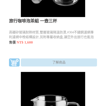
旅行咖啡泡茶組 一壺三杯
高硼矽玻璃耐熱材質,雙層玻璃隔溫防燙,#304不鏽鋼濾網專
利濾網中栓結構設計,另附專屬收納盒,讓您外出旅行也能泡
杯好茶及咖啡
NT$ 1,600
售價
了解商品