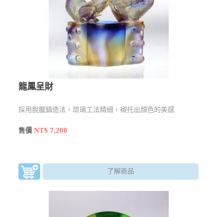
龍鳳呈財
採用脫臘鑄造法，琉璃工法精細，襯托出顏色的美感
NT$ 7,200
售價
了解商品