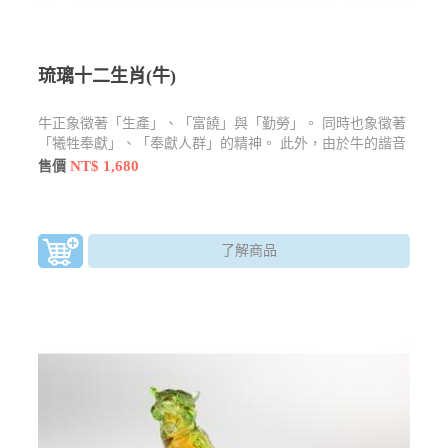
琉璃十二生肖(牛)
牛正象徵著「生產」、「富饒」與「勤勞」。 同時也象徵著
「犧牲奉獻」、「奉獻人群」的精神。 此外，由於牛的諧音
與「扭轉乾坤」的扭相近，因此在農曆新年時，也常以「扭
NT$ 1,680
售價
（牛）轉乾坤」作為牛年的吉祥話，因此在此句吉祥話的聯
結下，牛也隱含著「轉運」之意。
了解商品