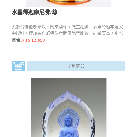
水晶釋迦摩尼佛/尊
大部分佛像都是以木雕來製作，做工細緻，多用於廟宇及家
中膜拜，琉璃製作的佛像看起來晶瑩剔透，細緻度高，卻也
不失莊嚴感，還有許多型態及樣貌
NT$ 12,850
售價
了解商品