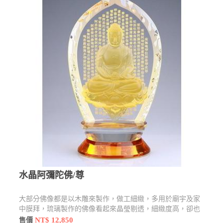
水晶阿彌陀佛/尊
大部分佛像都是以木雕來製作，做工細緻，多用於廟宇及家
中膜拜，琉璃製作的佛像看起來晶瑩剔透，細緻度高，卻也
不失莊嚴感，還有許多型態及樣貌
NT$ 12,850
售價