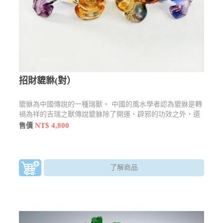
招財貔貅(對）
貔貅為中國傳說的一種瑞獸。 中國的風水學者認為貔貅是轉
禍為祥的吉瑞之獸傳說貔貅除了開運、辟邪的功效之外，還
有鎮宅、化太歲等作用。
NT$ 4,800
售價
了解商品