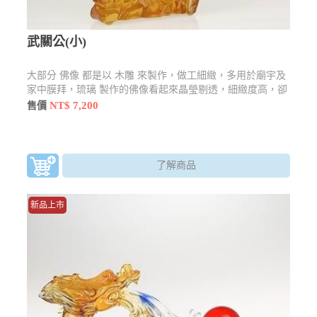
武關公(小)
大部分 佛像 都是以 木雕 來製作，做工細緻，多用於廟宇及
家中膜拜，琉璃 製作的佛像看起來晶瑩剔透，細緻度高，卻
也不失莊嚴感，還有許多型態及樣貌
NT$ 7,200
售價
了解商品
新品上市