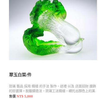
翠玉白菜/件
琉璃 藝品 採用 精細 的手法 製作，送禮 以及 店面招財 擺飾
的好選擇。脫臘鑄造法，琉璃工法精細，襯托出顏色上的美
感
NT$ 5,000
售價