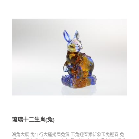
琉璃十二生肖(兔)
鴻兔大展 兔年行大運揚眉兔氣 玉兔迎春添新象玉兔迎春 兔