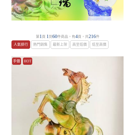
1
1
60
4
216
第
頁
到
件商品，有
頁，共
件
人氣排行
熱門銷售
最新上架
高至低價
低至高價
手做
HOT