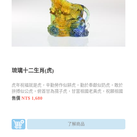
琉璃十二生肖(虎)
虎年祝福就是虎，辛勤勞作似耕虎，勤於奉獻似奶虎，敢於
拚搏似公虎，俯首甘為孺子虎，甘當祖國老黃虎，祝願祖國
虎更虎
NT$ 1,680
售價
了解商品