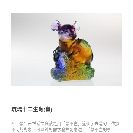
琉璃十二生肖(鼠)
2020鼠年吉祥話訣竅就是用「鼠不盡」這個字去造句，依據
不同的對象，可以針對需求發揮創意送上「鼠不盡的事