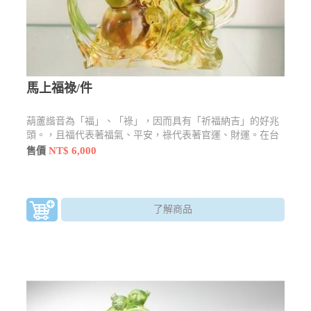
馬上福祿/件
葫蘆諧音為「福」、「祿」，因而具有「祈福納吉」的好兆
頭。，且福代表著福氣、平安，祿代表著官運、財運。在台
灣的鄉間則流傳一句諺語：「厝內一粒瓠(葫蘆)，家內才會
NT$ 6,000
售價
富」(閩南語音)，意思是說，在家裡擺放一個葫蘆，才比較
會發財、富有。此藝品與馬做結合，而有「立刻」、「馬
上」之意，祝人立即發財，萬事皆能好運當頭。
了解商品