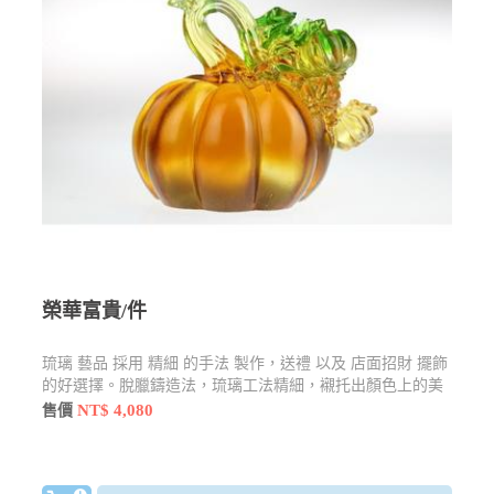
榮華富貴/件
琉璃 藝品 採用 精細 的手法 製作，送禮 以及 店面招財 擺飾
的好選擇。脫臘鑄造法，琉璃工法精細，襯托出顏色上的美
感
NT$ 4,080
售價