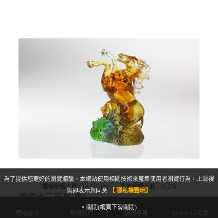
為了提供您更好的瀏覽體驗，本網站使用相關技術來蒐集使用者瀏覽行為，上滑視
累積參觀人數 :
16,331,325
本月參觀人數 :
10,570
窗即表示您同意
【 隱私權聲明】
琉璃十二生肖(馬)
× 關閉(網頁下滑關閉)
連絡電話
聯絡我們
粉絲專頁
GOOGLE商家