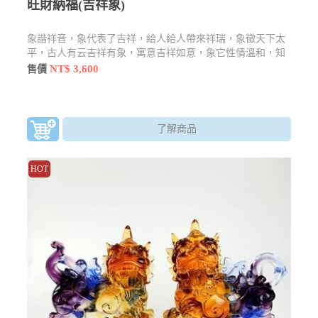
旺財納福(吉祥象)
象諧祥音，象代表了吉祥，給人給人帶來祥瑞，象徵天下太
平，古人有云吉祥有象，寓意吉祥如意，象它性情溫和，知
恩圖報。而在泰國來說是招財的象徵。
NT$ 3,600
售價
了解商品
HOT