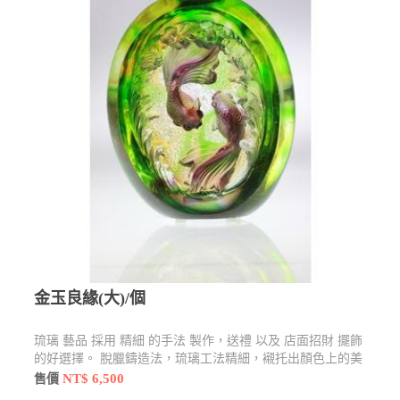
金玉良緣(大)/個
琉璃 藝品 採用 精細 的手法 製作，送禮 以及 店面招財 擺飾
的好選擇。 脫臘鑄造法，琉璃工法精細，襯托出顏色上的美
感，限時優惠$6500元
NT$ 6,500
售價