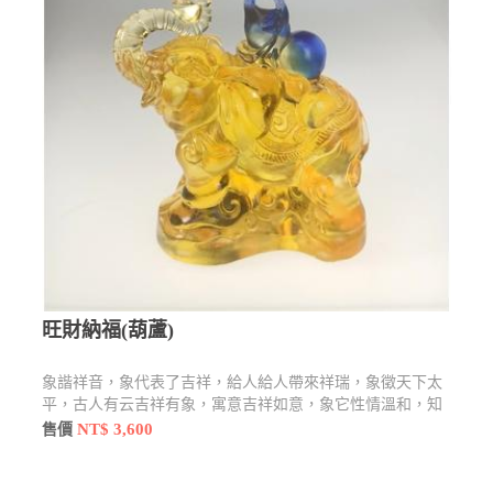
旺財納福(葫蘆)
象諧祥音，象代表了吉祥，給人給人帶來祥瑞，象徵天下太
平，古人有云吉祥有象，寓意吉祥如意，象它性情溫和，知
恩圖報。而在泰國來說是招財的象徵。
NT$ 3,600
售價