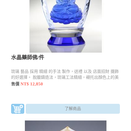
水晶藥師佛/件
琉璃 藝品 採用 精細 的手法 製作，送禮 以及 店面招財 擺飾
的好選擇。 脫臘鑄造法，琉璃工法精細，襯托出顏色上的美
感尺寸：12*12*28±1.5cm材質：琉璃顏色：以現場銷售為主
NT$ 12,850
售價
款式：以現場銷售為主
了解商品