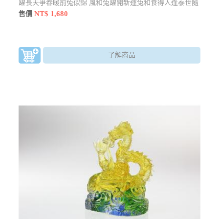
躍長天爭春暖前兔似錦 風和兔躍開新運兔和食得人逢泰世隨
兔躍
NT$ 1,680
售價
了解商品