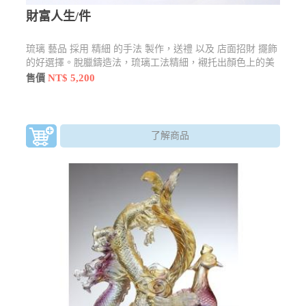
財富人生/件
琉璃 藝品 採用 精細 的手法 製作，送禮 以及 店面招財 擺飾
的好選擇。脫臘鑄造法，琉璃工法精細，襯托出顏色上的美
感
NT$ 5,200
售價
了解商品