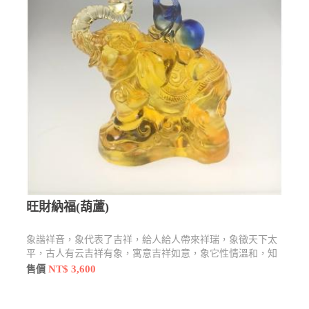
旺財納福(葫蘆)
象諧祥音，象代表了吉祥，給人給人帶來祥瑞，象徵天下太
平，古人有云吉祥有象，寓意吉祥如意，象它性情溫和，知
恩圖報。而在泰國來說是招財的象徵。
NT$ 3,600
售價