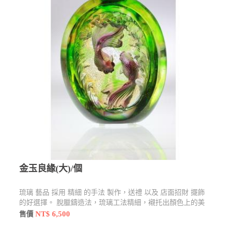
金玉良緣(大)/個
琉璃 藝品 採用 精細 的手法 製作，送禮 以及 店面招財 擺飾
的好選擇。 脫臘鑄造法，琉璃工法精細，襯托出顏色上的美
感，限時優惠$6500元
NT$ 6,500
售價