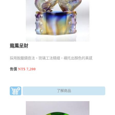
龍鳳呈財
採用脫臘鑄造法，琉璃工法精細，襯托出顏色的美感
NT$ 7,200
售價
了解商品