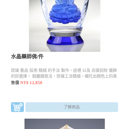
水晶藥師佛/件
琉璃 藝品 採用 精細 的手法 製作，送禮 以及 店面招財 擺飾
的好選擇。 脫臘鑄造法，琉璃工法精細，襯托出顏色上的美
感尺寸：12*12*28±1.5cm材質：琉璃顏色：以現場銷售為主
NT$ 12,850
售價
款式：以現場銷售為主
了解商品