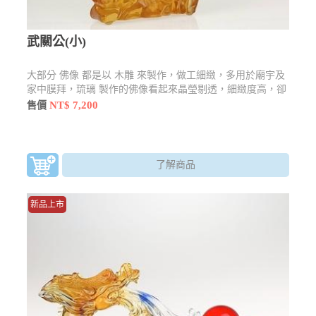
武關公(小)
大部分 佛像 都是以 木雕 來製作，做工細緻，多用於廟宇及
家中膜拜，琉璃 製作的佛像看起來晶瑩剔透，細緻度高，卻
也不失莊嚴感，還有許多型態及樣貌
NT$ 7,200
售價
了解商品
新品上市