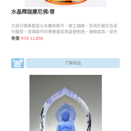
水晶釋迦摩尼佛/尊
大部分佛像都是以木雕來製作，做工細緻，多用於廟宇及家
中膜拜，琉璃製作的佛像看起來晶瑩剔透，細緻度高，卻也
不失莊嚴感，還有許多型態及樣貌
NT$ 12,850
售價
了解商品