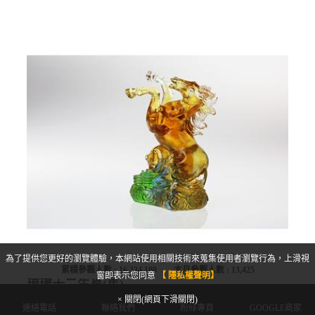
為了提供您更好的瀏覽體驗，本網站使用相關技術來蒐集使用者瀏覽行為，上滑視
累積參觀人數 :
16,334,180
本月參觀人數 :
13,425
窗即表示您同意
【 隱私權聲明】
琉璃十二生肖(馬)
× 關閉(網頁下滑關閉)
連絡電話
聯絡我們
粉絲專頁
GOOGLE商家