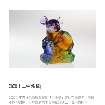
琉璃十二生肖(鼠)
2020鼠年吉祥話訣竅就是用「鼠不盡」這個字去造句，依據
不同的對象，可以針對需求發揮創意送上「鼠不盡的事