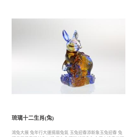
琉璃十二生肖(兔)
鴻兔大展 兔年行大運揚眉兔氣 玉兔迎春添新象玉兔迎春 兔