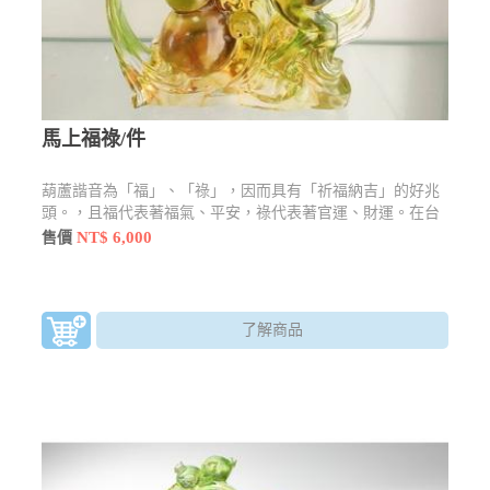
馬上福祿/件
葫蘆諧音為「福」、「祿」，因而具有「祈福納吉」的好兆
頭。，且福代表著福氣、平安，祿代表著官運、財運。在台
灣的鄉間則流傳一句諺語：「厝內一粒瓠(葫蘆)，家內才會
NT$ 6,000
售價
富」(閩南語音)，意思是說，在家裡擺放一個葫蘆，才比較
會發財、富有。此藝品與馬做結合，而有「立刻」、「馬
上」之意，祝人立即發財，萬事皆能好運當頭。
了解商品