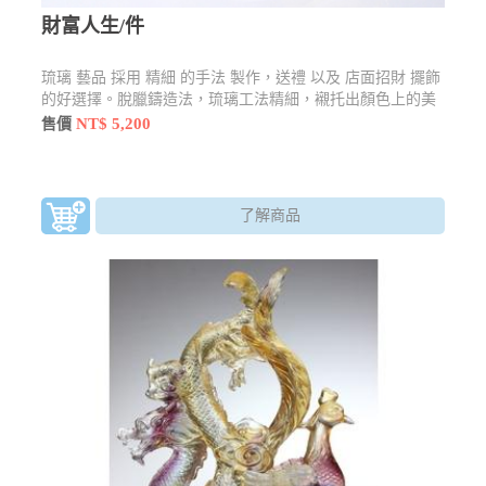
財富人生/件
琉璃 藝品 採用 精細 的手法 製作，送禮 以及 店面招財 擺飾
的好選擇。脫臘鑄造法，琉璃工法精細，襯托出顏色上的美
感
NT$ 5,200
售價
了解商品