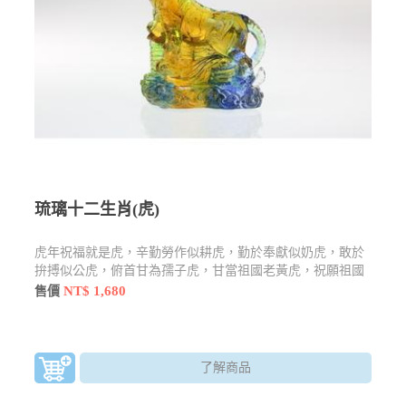
琉璃十二生肖(虎)
虎年祝福就是虎，辛勤勞作似耕虎，勤於奉獻似奶虎，敢於
拚搏似公虎，俯首甘為孺子虎，甘當祖國老黃虎，祝願祖國
虎更虎
NT$ 1,680
售價
了解商品