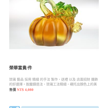
榮華富貴/件
琉璃 藝品 採用 精細 的手法 製作，送禮 以及 店面招財 擺飾
的好選擇。脫臘鑄造法，琉璃工法精細，襯托出顏色上的美
感
NT$ 4,080
售價