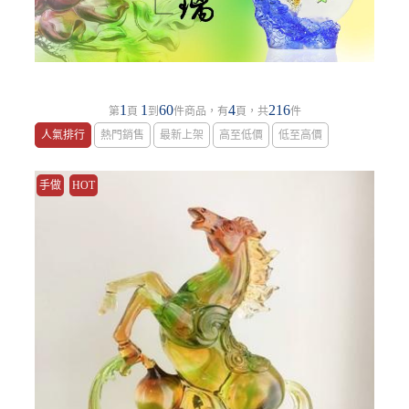
1
1
60
4
216
第
頁
到
件商品，有
頁，共
件
人氣排行
熱門銷售
最新上架
高至低價
低至高價
手做
HOT