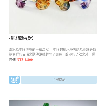
招財貔貅(對）
貔貅為中國傳說的一種瑞獸。 中國的風水學者認為貔貅是轉
禍為祥的吉瑞之獸傳說貔貅除了開運、辟邪的功效之外，還
有鎮宅、化太歲等作用。
NT$ 4,800
售價
了解商品