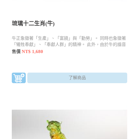
琉璃十二生肖(牛)
牛正象徵著「生產」、「富饒」與「勤勞」。 同時也象徵著
「犧牲奉獻」、「奉獻人群」的精神。 此外，由於牛的諧音
與「扭轉乾坤」的扭相近，因此在農曆新年時，也常以「扭
NT$ 1,680
售價
（牛）轉乾坤」作為牛年的吉祥話，因此在此句吉祥話的聯
結下，牛也隱含著「轉運」之意。
了解商品