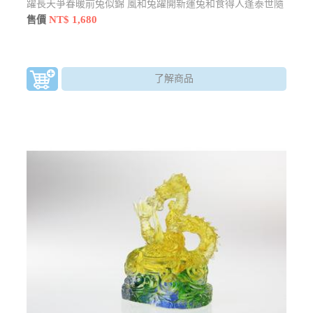
躍長天爭春暖前兔似錦 風和兔躍開新運兔和食得人逢泰世隨
兔躍
NT$ 1,680
售價
了解商品