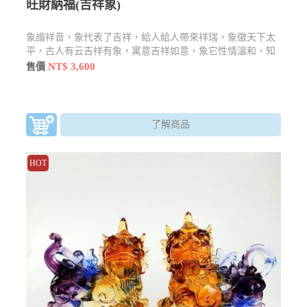
旺財納福(吉祥象)
象諧祥音，象代表了吉祥，給人給人帶來祥瑞，象徵天下太
平，古人有云吉祥有象，寓意吉祥如意，象它性情溫和，知
恩圖報。而在泰國來說是招財的象徵。
NT$ 3,600
售價
了解商品
HOT