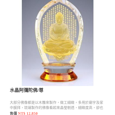
水晶阿彌陀佛/尊
大部分佛像都是以木雕來製作，做工細緻，多用於廟宇及家
中膜拜，琉璃製作的佛像看起來晶瑩剔透，細緻度高，卻也
不失莊嚴感，還有許多型態及樣貌
NT$ 12,850
售價