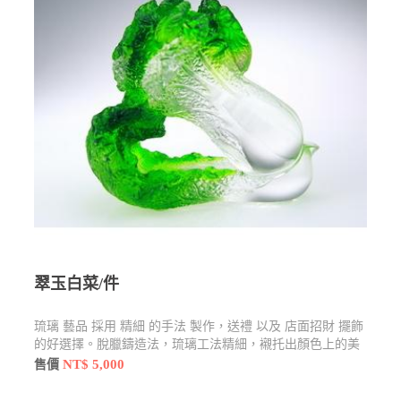
翠玉白菜/件
琉璃 藝品 採用 精細 的手法 製作，送禮 以及 店面招財 擺飾
的好選擇。脫臘鑄造法，琉璃工法精細，襯托出顏色上的美
感
NT$ 5,000
售價