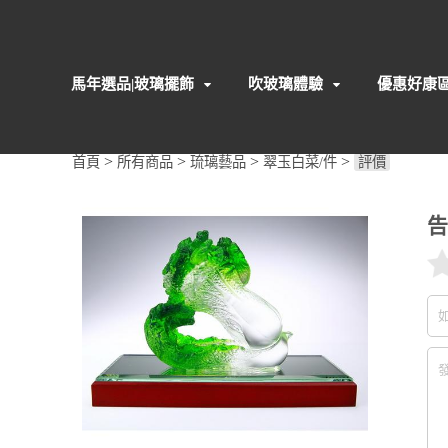
馬年選品|玻璃擺飾
吹玻璃體驗
優惠好康
>
>
>
>
首頁
所有商品
琉璃藝品
翠玉白菜/件
評價
告