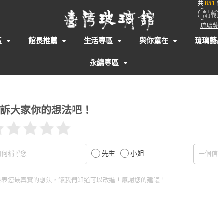
851
共
琉璃藝
區
館長推薦
生活專區
與你童在
琉璃藝
永續專區
訴大家你的想法吧！
先生
小姐