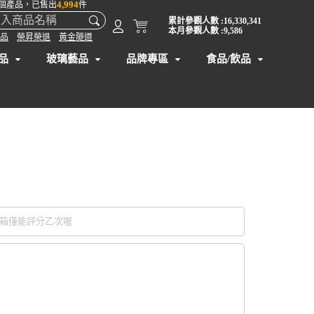
4,994
個產品，已售出
件
累計參觀人數 :16,330,341
本月參觀人數 :9,586
品
榮昇榮退
黃金隧道
品
玻璃藝品
品牌專區
食品/飲品