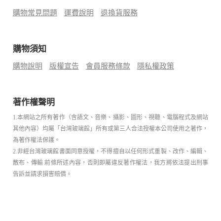
購物常見問題
運費說明
退換貨服務
購物須知
購物說明
版權宣告
會員服務條款
隱私權政策
著作權聲明
1.本網站之所有著作（含語文、音樂、攝影、圖形、視聽、電腦程式及網站
其他內容）均屬「台灣玻璃館」所有或第三人合法授權本公司使用之著作，
為著作權法保護。
2.非經台灣玻璃館書面同意授權，不得擅自以任何形式重製、改作、編輯、
散布、傳輸 前條所述內容，否則即屬違反著作權法，我方將依法提出刑事
告訴並請求損害賠償。