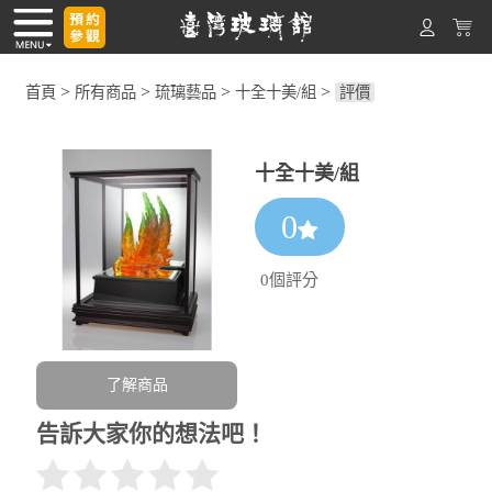
>
>
>
>
首頁
所有商品
琉璃藝品
十全十美/組
評價
十全十美/組
0
0個評分
了解商品
告訴大家你的想法吧！