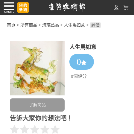
>
>
>
>
首頁
所有商品
琉璃藝品
人生馬如意
評價
人生馬如意
0
0個評分
了解商品
告訴大家你的想法吧！