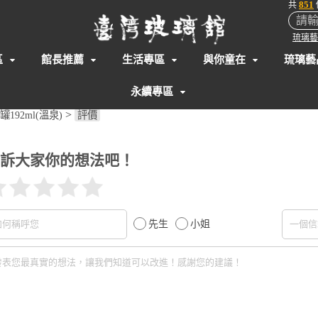
851
共
琉璃藝
區
館長推薦
生活專區
與你童在
琉璃藝
永續專區
>
192ml(溫泉)
評價
訴大家你的想法吧！
先生
小姐