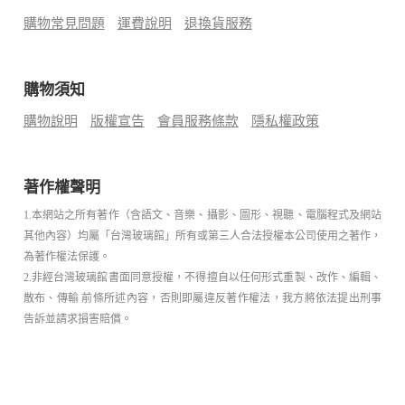
購物常見問題
運費說明
退換貨服務
購物須知
購物說明
版權宣告
會員服務條款
隱私權政策
著作權聲明
1.本網站之所有著作（含語文、音樂、攝影、圖形、視聽、電腦程式及網站
其他內容）均屬「台灣玻璃館」所有或第三人合法授權本公司使用之著作，
為著作權法保護。
2.非經台灣玻璃館書面同意授權，不得擅自以任何形式重製、改作、編輯、
散布、傳輸 前條所述內容，否則即屬違反著作權法，我方將依法提出刑事
告訴並請求損害賠償。