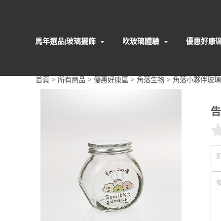
馬年選品|玻璃擺飾
吹玻璃體驗
優惠好康
>
>
>
>
首頁
所有商品
優惠好康區
角落生物
角落小夥伴玻璃罐
告