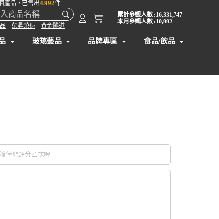
4,992
個產品，已售出
件
累計參觀人數 :16,331,747
本月參觀人數 :10,992
品
榮昇榮退
黃金隧道
品
玻璃藝品
品牌專區
食品/飲品