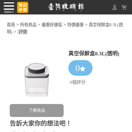
>
>
>
>
首頁
所有商品
優惠好康區
特價優惠
真空保鮮盒0.3L(透
>
明)
評價
真空保鮮盒0.3L(透明)
0
0個評分
了解商品
告訴大家你的想法吧！