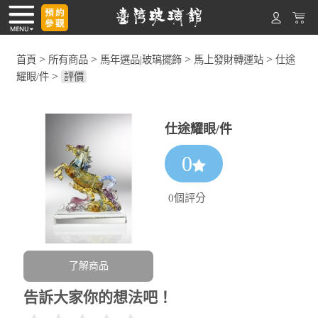
>
>
>
>
首頁
所有商品
馬年選品|玻璃擺飾
馬上發財轉運站
仕途
>
耀眼/件
評價
仕途耀眼/件
0
0個評分
了解商品
告訴大家你的想法吧！