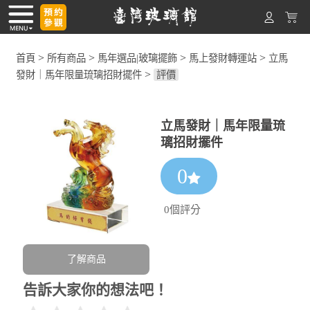
>
>
>
>
首頁
所有商品
馬年選品|玻璃擺飾
馬上發財轉運站
立馬
>
發財｜馬年限量琉璃招財擺件
評價
立馬發財｜馬年限量琉
璃招財擺件
0
0個評分
了解商品
告訴大家你的想法吧！