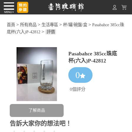
>
>
>
>
首頁
所有商品
生活專區
杯/罐/碗盤/盒
Pasabahce 385cc珠
>
底杯(六入)P-42812
評價
Pasabahce 385cc珠底
杯(六入)P-42812
0
0個評分
了解商品
告訴大家你的想法吧！