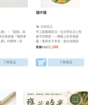
福中福
琉璃藝品
生產」、「富饒」與
手工脫臘鑄造法，在日常生活上有
時也象徵著「犧牲奉
著不同寓意，一棵藤上好多個葫
人群」的精神。此
蘆，寓意多子多孫，風水琉璃葫
諧音與「扭轉乾坤」
蘆，平日掛在家中，寓意也非常好
0
11,500
售價NT$
此在農曆新年時，也
有福祿的意味，因為葫蘆諧音福
）轉乾坤」作為牛年
祿。
此在此句吉祥話的聯
了解產品
了解產品
含著「轉運」之意