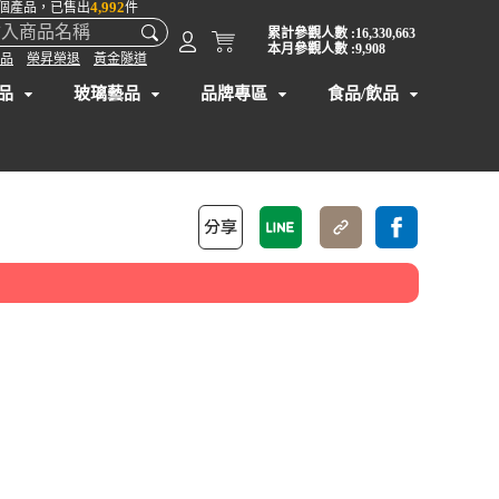
4,992
個產品，已售出
件
累計參觀人數 :16,330,663
本月參觀人數 :9,908
品
榮昇榮退
黃金隧道
品
玻璃藝品
品牌專區
食品/飲品
】