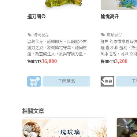
握刀關公
愉悅高升
琉璃藝品
琉璃藝品
忠義化身，威鎮四方。以關聖帝君
鯉魚 的象徵意義有
握刀之姿，象徵鎮宅守業、穩固財
是 豐收 和 盈利，
運，為空間注入正氣與守護力量。
風水之說，可以 招財
擋災避禍
36,800
3,200
售價NT$
售價NT$
了解產品
了
相關文章