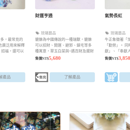
財運亨通
氣勢長虹
琉璃藝品
琉璃藝品
很多，最常見的
貔貅為中國傳說的一種瑞獸，貔貅
牛正象徵著「
魚也廣泛用來解釋
可以招財、開運、避邪、鎮宅等多
「勤勞」。 同
 招福，還可以
種寓意，翠玉白菜與<遇百財及擺財
獻」、「奉獻
>谐音相同，象徵百財盡入袋，適合
外，由於牛的
5,680
3,85
售價NT$
售價NT$
店面擺飾、居家擺設
的扭相近，因
常以「扭（牛
的吉祥話，因
解產品
了解產品
結下，牛也隱