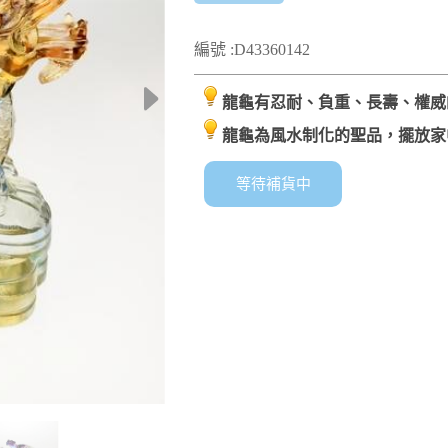
編號 :D43360142
龍龜有忍耐、負重、長壽、權威
龍龜為風水制化的聖品，擺放家
等待補貨中