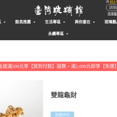
851
共
琉璃藝
區
館長推薦
生活專區
與你童在
琉璃藝
永續專區
全館滿500元享【貨到付款】服務，滿2,000元即享【免運
雙龍龜財
我要評分