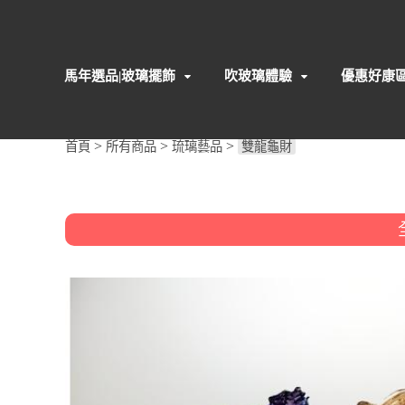
馬年選品|玻璃擺飾
吹玻璃體驗
優惠好康
>
>
>
首頁
所有商品
琉璃藝品
雙龍龜財