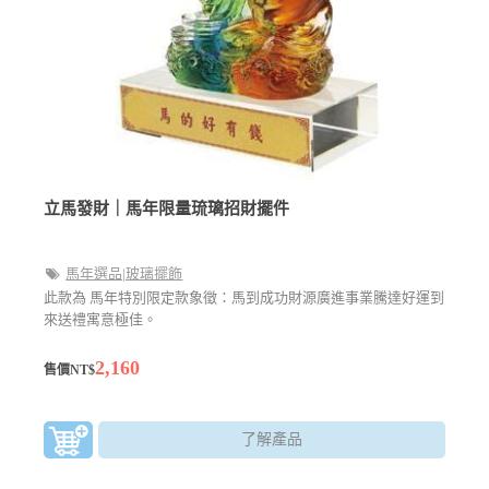
立馬發財｜馬年限量琉璃招財擺件
馬年選品|玻璃擺飾
此款為 馬年特別限定款象徵：馬到成功財源廣進事業騰達好運到
來送禮寓意極佳。
2,160
售價NT$
了解產品