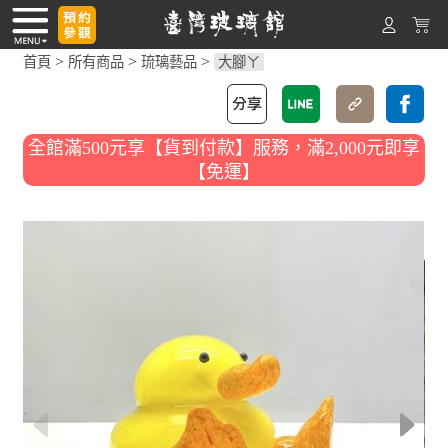
>
>
>
首頁
所有商品
琉璃藝品
大腳ㄚ
全館滿500元享【貨到付款】服務，滿2,000元即享
【免運】