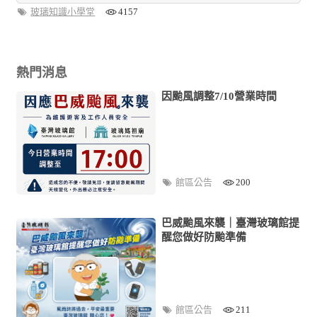
玻璃知識小學堂
4157
熱門消息
因颱風調整7/10營業時間
館區公告
200
巴威颱風來襲｜臺灣玻璃館提
醒您做好防颱準備
館區公告
211