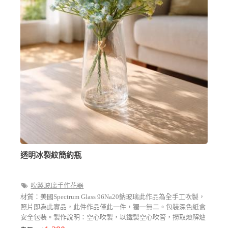
透明冰裂紋簡約瓶
吹製玻璃手作花器
材質：美國Spectrum Glass 96Na20鈉玻璃此作品為全手工吹製，
照片即為此實品，此件作品僅此一件，獨一無二。包裝深色紙盒
安全包裝。製作說明：空心吹製，以鐵製空心吹管，撈取熔解爐
於1150度的熔爐中，呈現麥芽糖的玻璃膏，並從另一端進行吹氣