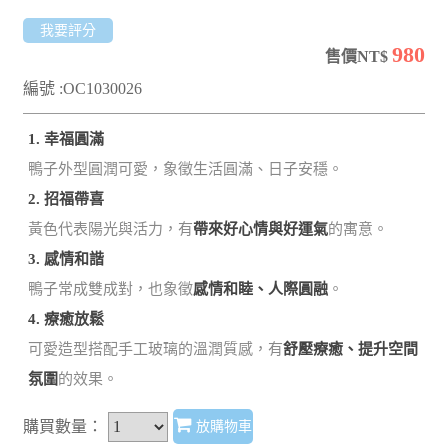
我要評分
980
售價NT$
編號 :OC1030026
1. 幸福圓滿
鴨子外型圓潤可愛，象徵生活圓滿、日子安穩。
2. 招福帶喜
黃色代表陽光與活力，有
帶來好心情與好運氣
的寓意。
3. 感情和諧
鴨子常成雙成對，也象徵
感情和睦、人際圓融
。
4. 療癒放鬆
可愛造型搭配手工玻璃的溫潤質感，有
舒壓療癒、提升空間
氛圍
的效果。
購買數量：
放購物車