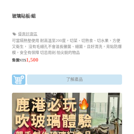
玻璃砧板/組
優惠好康區
可當隔熱墊使用 耐高溫至200度，切菜、切熟食、切水果，方便
又衛生， 沒有毛細孔不會滋長黴菌、細菌，且好清洗，背貼防爆
模，安全有保障 切忌用剁.怕尖銳的物品
1,500
售價NT$
了解產品