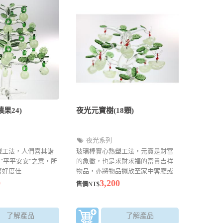
果24)
夜光元寶樹(18顆)
夜光系列
塑工法，人們喜其諧
玻璃棒實心熱塑工法，元寶是財富
 有"平平安安"之意，所
的象徵，也是求財求福的富貴吉祥
喜好度佳
物品，亦將物品擺放至家中客廳或
店面招財用
0
3,200
售價NT$
了解產品
了解產品