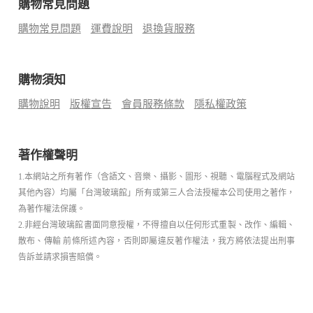
購物常見問題
購物常見問題
運費說明
退換貨服務
購物須知
購物說明
版權宣告
會員服務條款
隱私權政策
著作權聲明
1.本網站之所有著作（含語文、音樂、攝影、圖形、視聽、電腦程式及網站
其他內容）均屬「台灣玻璃館」所有或第三人合法授權本公司使用之著作，
為著作權法保護。
2.非經台灣玻璃館書面同意授權，不得擅自以任何形式重製、改作、編輯、
散布、傳輸 前條所述內容，否則即屬違反著作權法，我方將依法提出刑事
告訴並請求損害賠償。