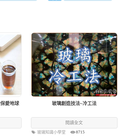
環保愛地球
玻璃創造技法~冷工法
閱讀全文
玻璃知識小學堂
8715