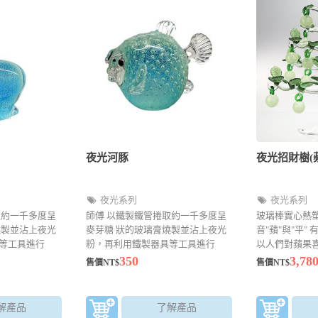
夜光河豚
夜光招財樹(蘋
夜光系列
夜光系列
取約一千多度呈
師傅 以鐵製鐵管捲取約一千多度呈
玻璃棒實心熱
燒製並沾上夜光
麥芽糖 狀的玻璃膏燒製並沾上夜光
音"蘋"與"平"
等工具進行
粉，再利用鐵製器具等工具進行
以人們對蘋果
以塑形製作，
點、拉、壓等手法加以塑形製作，
350
3,78
售價NT$
售價NT$
元
原價500元特價350元
解產品
了解產品