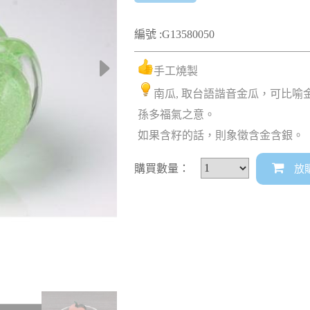
編號 :G13580050
手工燒製
南瓜, 取台語諧音金瓜，可比
孫多福氣之意。
如果含籽的話，則象徵含金含銀。
購買數量：
放