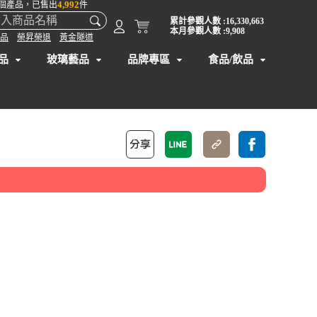
4,992
個產品，已售出
件
累計參觀人數 :16,330,663
本月參觀人數 :9,908
品
榮昇榮退
黃金隧道
品
玻璃藝品
品牌專區
食品/飲品
】