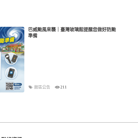
巴威颱風來襲｜臺灣玻璃館提醒您做好防颱
準備
館區公告
211