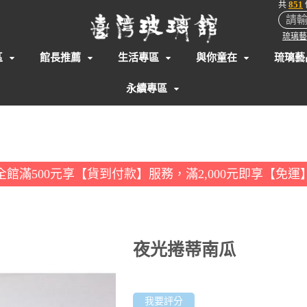
851
共
琉璃藝
區
館長推薦
生活專區
與你童在
琉璃藝
永續專區
全館滿500元享【貨到付款】服務，滿2,000元即享【免運
夜光捲蒂南瓜
我要評分