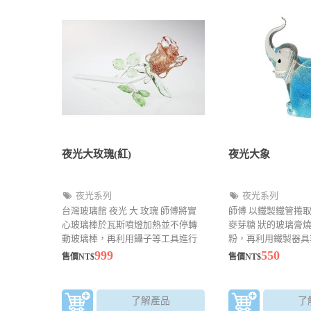
夜光大玫瑰(紅)
夜光大象
夜光系列
夜光系列
台灣玻璃館 夜光 大 玫瑰 師傅將實
師傅 以鐵製鐵管捲
心玻璃棒於瓦斯噴燈加熱並不停轉
麥芽糖 狀的玻璃膏
動玻璃棒，再利用鑷子等工具進行
粉，再利用鐵製器具
點、拉、熔、切、壓等技法來成
點、拉、壓等手法加
999
550
售價NT$
售價NT$
型，可以製作精巧的玻璃藝品。
原價580元特價350
了解產品
了