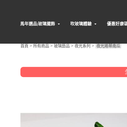
馬年選品|玻璃擺飾
吹玻璃體驗
優惠好康
>
>
>
>
首頁
所有商品
玻璃藝品
夜光系列
夜光捲蒂南瓜