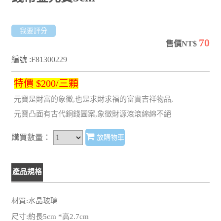
我要評分
70
售價NT$
編號 :F81300229
特價 $200/三顆
元寶是財富的象徵,也是求財求福的富貴吉祥物品,
元寶凸面有古代銅錢圖案,象徵財源滾滾綿綿不絕
購買數量：
放購物車
產品規格
材質:水晶玻璃
尺寸:約長5cm *高2.7cm