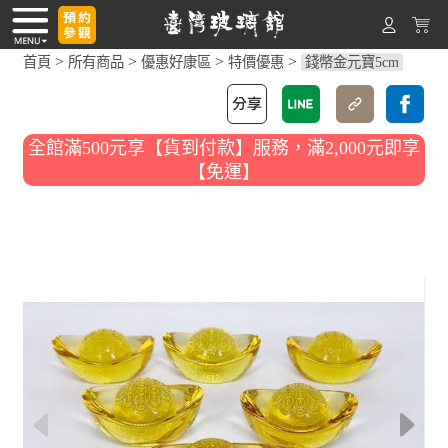
>
>
>
>
首頁
所有商品
優惠好康區
特價優惠
錢幣金元寶5cm
全館滿500元享【貨到付款】服務，滿2,000元即享
【免運】