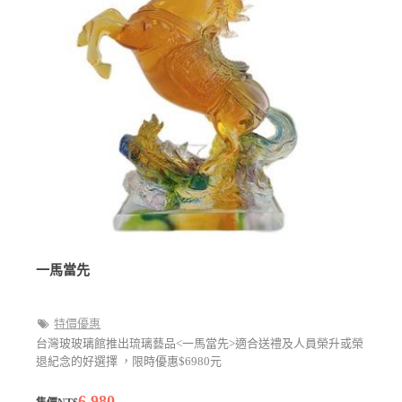
一馬當先
特價優惠
台灣玻玻璃館推出琉璃藝品<一馬當先>適合送禮及人員榮升或榮
退紀念的好選擇 ，限時優惠$6980元
6,980