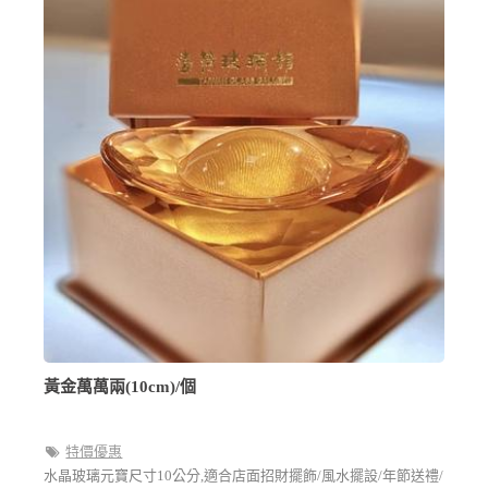
黃金萬萬兩(10cm)/個
特價優惠
水晶玻璃元寶尺寸10公分,適合店面招財擺飾/風水擺設/年節送禮/