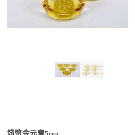
HOT
錢幣金元寶5cm