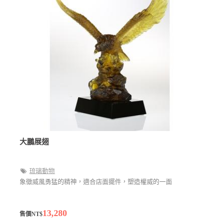
大鵬展翅
琉璃動物
象徵威風勇猛的精神，適合店面擺件，塑造權威的一面
13,280
售價NT$