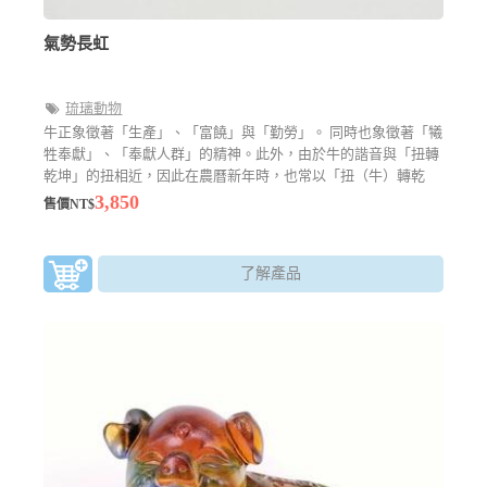
氣勢長虹
琉璃動物
牛正象徵著「生產」、「富饒」與「勤勞」。 同時也象徵著「犧
牲奉獻」、「奉獻人群」的精神。此外，由於牛的諧音與「扭轉
乾坤」的扭相近，因此在農曆新年時，也常以「扭（牛）轉乾
坤」作為牛年的吉祥話，因此在此句吉祥話的聯結下，牛也隱含
3,850
售價NT$
著「轉運」之意
了解產品