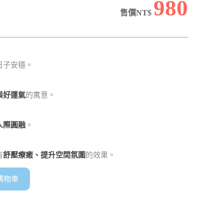
980
售價NT$
日子安穩。
與好運氣
的寓意。
人際圓融
。
有
舒壓療癒、提升空間氛圍
的效果。
購物車