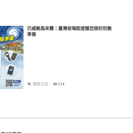
巴威颱風來襲｜臺灣玻璃館提醒您做好防颱
準備
館區公告
214