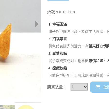
編號 :OC1030026
1. 幸福圓滿
鴨子外型圓潤可愛，象徵生活圓滿、
2. 招福帶喜
黃色代表陽光與活力，有
帶來好心情
3. 感情和諧
鴨子常成雙成對，也象徵
感情和睦、
4. 療癒放鬆
可愛造型搭配手工玻璃的溫潤質感，
購買數量：
放