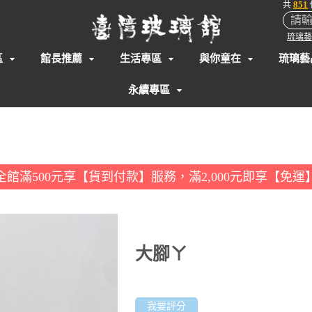
851
共
琉璃藝
區
館長推薦
生活專區
與你童在
琉璃藝
永續專區
全館滿500元享【貨到付款】服務，滿2,000元即享【免運
大腳ㄚ
我要評分