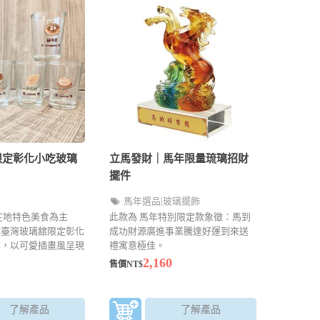
限定彰化小吃玻璃
立馬發財｜馬年限量琉璃招財
擺件
馬年選品|玻璃擺飾
在地特色美食為主
此款為 馬年特別限定款象徵：馬到
<臺灣玻璃舘限定彰化
成功財源廣進事業騰達好運到來送
 ，以可愛插畫風呈現
禮寓意極佳。
，讓每一口飲品都充
2,160
售價NT$
溫度，限量優惠價只
了解產品
了解產品