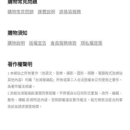
購物常見問題
購物常見問題
運費說明
退換貨服務
購物須知
購物說明
版權宣告
會員服務條款
隱私權政策
著作權聲明
1.本網站之所有著作（含語文、音樂、攝影、圖形、視聽、電腦程式及網站
其他內容）均屬「台灣玻璃館」所有或第三人合法授權本公司使用之著作，
為著作權法保護。
2.非經台灣玻璃館書面同意授權，不得擅自以任何形式重製、改作、編輯、
散布、傳輸 前條所述內容，否則即屬違反著作權法，我方將依法提出刑事
告訴並請求損害賠償。