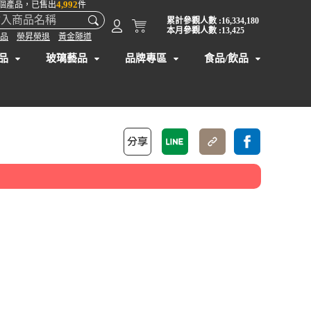
4,992
個產品，已售出
件
累計參觀人數 :16,334,180
本月參觀人數 :13,425
品
榮昇榮退
黃金隧道
品
玻璃藝品
品牌專區
食品/飲品
】