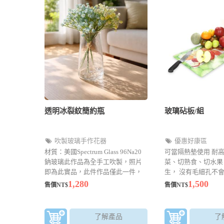
透明冰裂紋簡約瓶
玻璃砧板/組
吹製玻璃手作花器
優惠好康區
材質：美國Spectrum Glass 96Na20
可當隔熱墊使用 耐高
鈉玻璃此作品為全手工吹製，照片
菜、切熟食、切水果
即為此實品，此件作品僅此一件，
生， 沒有毛細孔不
獨一無二。包裝深色紙盒安全包
菌，且好清洗，背貼
1,280
1,500
售價NT$
售價NT$
裝。製作說明：空心吹製，以鐵製
有保障 切忌用剁.怕
空心吹管，撈取熔解爐於1150度的
熔爐中，呈現麥芽糖的玻璃膏，並
了解產品
了
從另一端進行吹氣來撐大玻璃體，