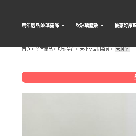
馬年選品|玻璃擺飾
吹玻璃體驗
優惠好康
>
>
>
>
首頁
所有商品
與你童在
大小朋友同樂會
大腳ㄚ