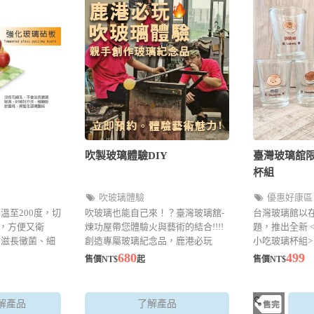
吹製玻璃體驗DIY
臺灣玻璃舘
杯組
吹玻璃體驗
優惠好康區
溫至200度，切
吹玻璃也能自己來！？臺灣玻璃舘-
台灣玻璃館以
，方便又衛
煉功屋帶您體驗火與藝術的結合!!!!
題，推出全新 
會滋長黴菌、細
創造專屬玻璃紀念品，鹿港必玩
小吃玻璃杯組>
防爆模，安全
DIY體驗活動。
彰化知名小吃
680
499
售價NT$
起
售價NT$
尖銳的物品
滿家鄉風味與
要$499元
解產品
了解產品