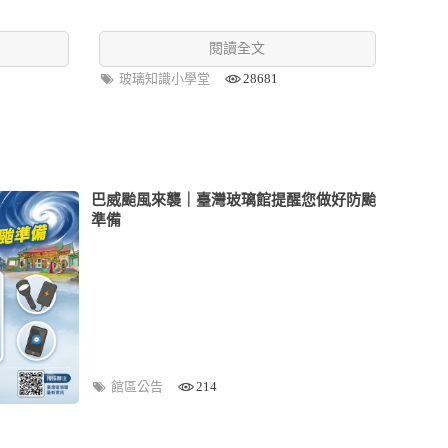
閱讀全文
玻璃知識小學堂
28681
巴威颱風來襲｜臺灣玻璃館提醒您做好防颱
準備
館區公告
214