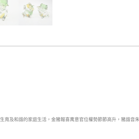
生育及和諧的家庭生活，金豬報喜寓意官位權勢節節高升，豬諧音