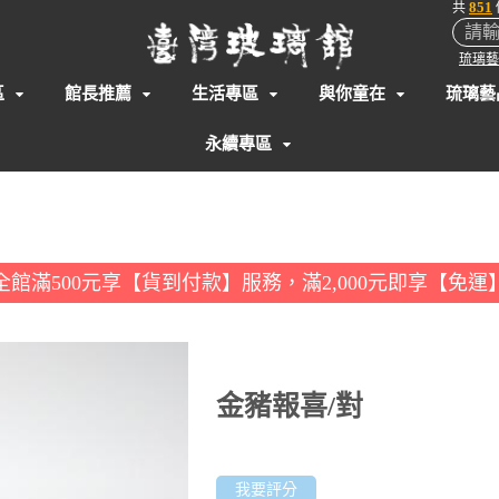
851
共
琉璃藝
區
館長推薦
生活專區
與你童在
琉璃藝
永續專區
全館滿500元享【貨到付款】服務，滿2,000元即享【免運
金豬報喜/對
我要評分