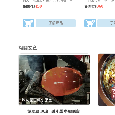
以鐵製器具加以塑形製作
法來成型，可以製作
450
360
售價NT$
售價NT$
品。越小的作品越考
了解產品
了
相關文章
煉功屋-玻璃百萬小學堂知識篇1