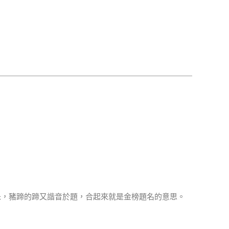
朱，豬蹄的蹄又諧音於題，合起來就是金榜題名的意思。