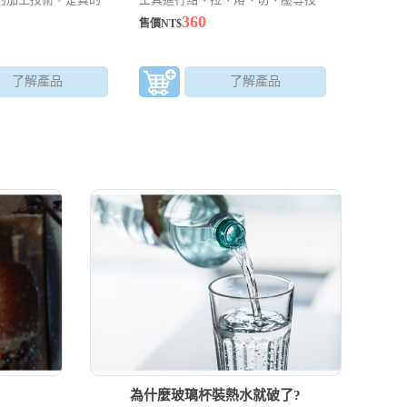
唷!!
法來成型，可以製作精巧的玻璃藝
360
售價NT$
品。越小的作品越考驗師傅的眼力
了解產品
了解產品
?
為什麼玻璃杯裝熱水就破了?