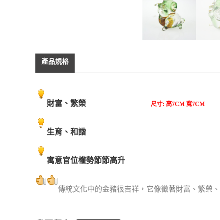
產品規格
財富、繁榮
尺寸: 高7CM 寬7CM
生育、和諧
寓意官位權勢節節高升
傳統文化中的金豬很吉祥，它像徵著財富、繁榮、