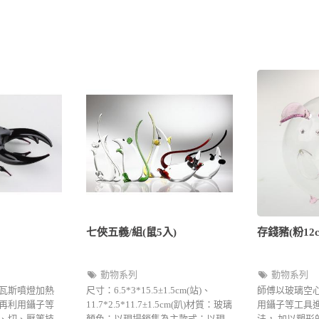
七俠五義/組(鼠5入)
存錢豬(粉12c
動物系列
動物系列
瓦斯噴燈加熱
尺寸：6.5*3*15.5±1.5cm(站)、
師傅以玻璃空
再利用鑷子等
11.7*2.5*11.7±1.5cm(趴)材質：玻璃
用鑷子等工具進
、切、壓等技
顏色：以現場銷售為主款式：以現
法， 加以塑形