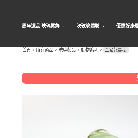
馬年選品|玻璃擺飾
吹玻璃體驗
優惠好康
>
>
>
>
首頁
所有商品
玻璃藝品
動物系列
金豬報喜/對