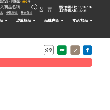
4,992
個產品，已售出
件
累計參觀人數 :16,334,180
本月參觀人數 :13,425
品
榮昇榮退
黃金隧道
品
玻璃藝品
品牌專區
食品/飲品
】