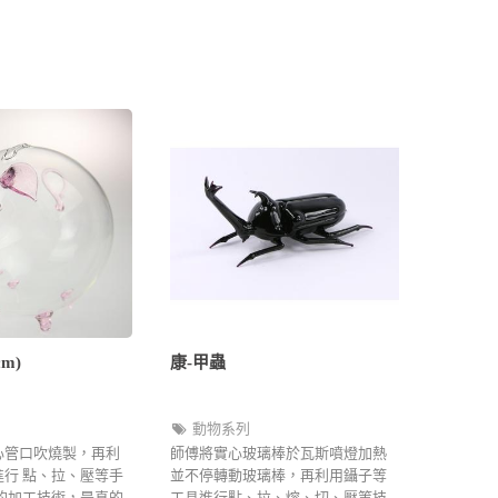
m)
康-甲蟲
動物系列
心管口吹燒製，再利
師傅將實心玻璃棒於瓦斯噴燈加熱
行 點、拉、壓等手
並不停轉動玻璃棒，再利用鑷子等
的加工技術，是真的
工具進行點、拉、熔、切、壓等技