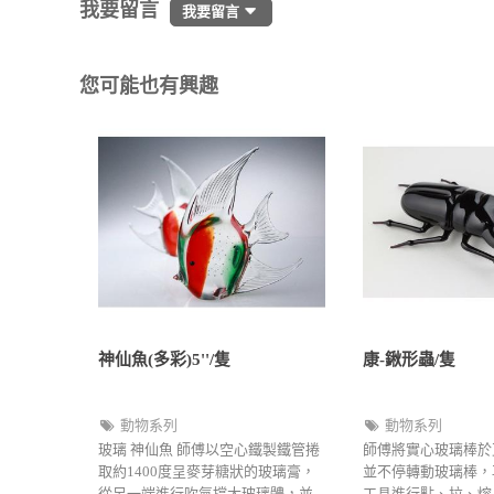
我要留言
我要留言
您可能也有興趣
神仙魚(多彩)5''/隻
康-鍬形蟲/隻
動物系列
動物系列
玻璃 神仙魚 師傅以空心鐵製鐵管捲
師傅將實心玻璃棒於
取約1400度呈麥芽糖狀的玻璃膏，
並不停轉動玻璃棒，
從另一端進行吹氣撐大玻璃體，並
工具進行點、拉、熔