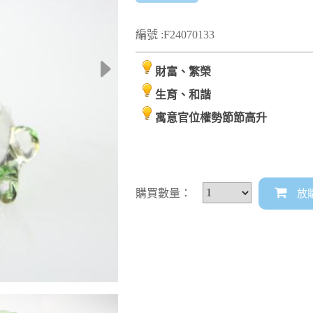
編號 :F24070133
財富、繁榮
生育、和諧
寓意官位權勢節節高升
購買數量：
放