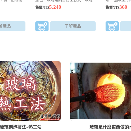
精巧的玻璃藝
場銷售為主
可以放入錢幣的
5,240
360
售價NT$
售價NT$
驗師傅的眼力
解產品
了解產品
玻璃創造技法~熱工法
玻璃是什麼東西做的