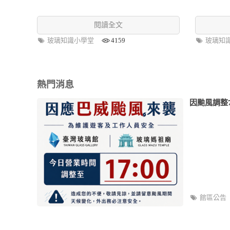
閱讀全文
玻璃知識小學堂
4159
玻璃知
熱門消息
因颱風調整7
館區公告