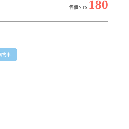
180
售價NT$
購物車