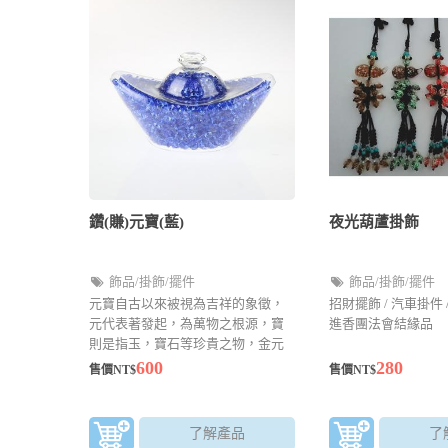
鑽(賺)元寶(藍)
夜光葫蘆掛飾
飾品/掛飾/擺件
飾品/掛飾/擺件
元寶自古以來被視為吉祥的象徵，
招財擺飾 / 汽車掛件 /
元代表著發起，為萬物之根源，寶
進香團法會結緣品
則是指玉，寶石等珍貴之物，金元
寶帶有財，聚財的含意，象徵著榮
600
280
售價NT$
售價NT$
華富貴。
了解產品
了