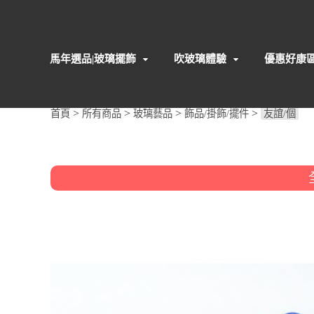
馬年選品|玻璃擺飾
吹玻璃體驗
優惠好康
>
>
>
>
首頁
所有商品
玻璃藝品
飾品/掛飾/擺件
友誼/個