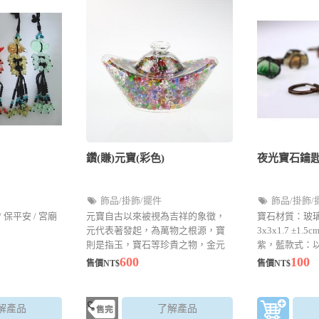
鑽(賺)元寶(彩色)
夜光寶石鑰匙
飾品/掛飾/擺件
飾品/掛飾/
 保平安 / 宮廟
元寶自古以來被視為吉祥的象徵，
寶石材質：玻璃
元代表著發起，為萬物之根源，寶
3x3x1.7 ±
則是指玉，寶石等珍貴之物，金元
紫，藍款式：
寶帶有財，聚財的含意，象徵著榮
可先來電詢問
600
100
售價NT$
售價NT$
華富貴。
謝)
解產品
了解產品