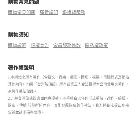
購物常見問題
購物常見問題
運費說明
退換貨服務
購物須知
購物說明
版權宣告
會員服務條款
隱私權政策
著作權聲明
1.本網站之所有著作（含語文、音樂、攝影、圖形、視聽、電腦程式及網站
其他內容）均屬「台灣玻璃館」所有或第三人合法授權本公司使用之著作，
為著作權法保護。
2.非經台灣玻璃館書面同意授權，不得擅自以任何形式重製、改作、編輯、
散布、傳輸 前條所述內容，否則即屬違反著作權法，我方將依法提出刑事
告訴並請求損害賠償。