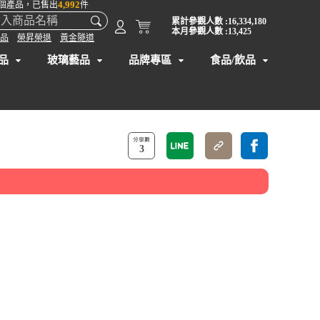
4,992
個產品，已售出
件
累計參觀人數 :16,334,180
本月參觀人數 :13,425
品
榮昇榮退
黃金隧道
品
玻璃藝品
品牌專區
食品/飲品
3
】