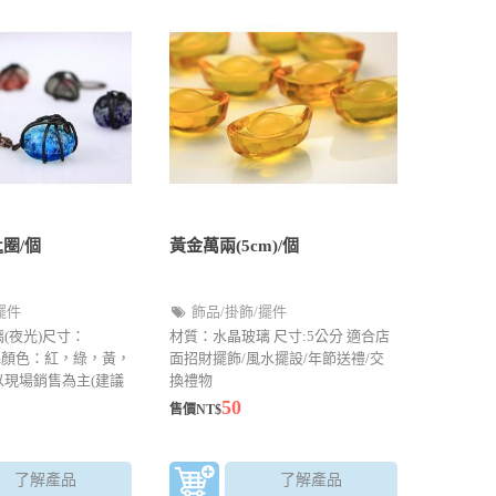
圈/個
黃金萬兩(5cm)/個
擺件
飾品/掛飾/擺件
(夜光)尺寸：
材質：水晶玻璃 尺寸:5公分 適合店
1.5cm顏色：紅，綠，黃，
面招財擺飾/風水擺設/年節送禮/交
以現場銷售為主(建議
換禮物
該顏色由無現貨，謝
50
售價NT$
了解產品
了解產品