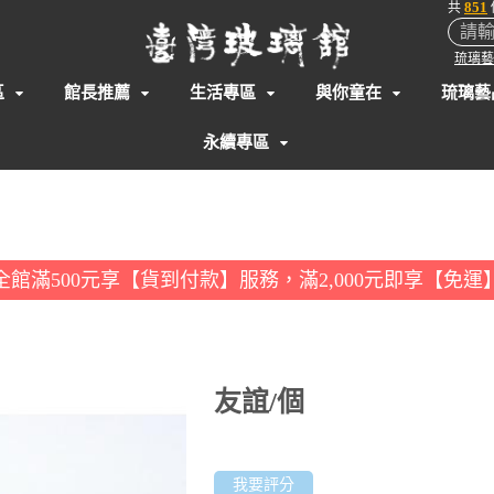
851
共
琉璃藝
區
館長推薦
生活專區
與你童在
琉璃藝
永續專區
全館滿500元享【貨到付款】服務，滿2,000元即享【免運
友誼/個
我要評分