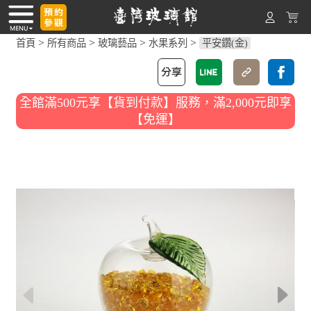
>
>
>
>
首頁
所有商品
玻璃藝品
水果系列
平安鑽(金)
全館滿500元享【貨到付款】服務，滿2,000元即享
【免運】