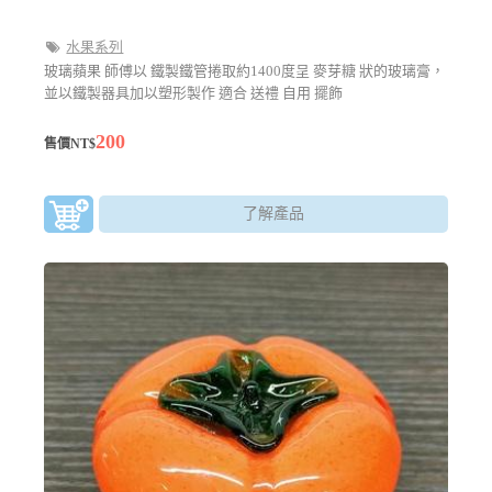
水果系列
玻璃蘋果 師傅以 鐵製鐵管捲取約1400度呈 麥芽糖 狀的玻璃膏，
並以鐵製器具加以塑形製作 適合 送禮 自用 擺飾
200
售價NT$
了解產品