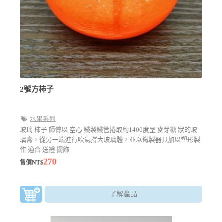
2號方柿子
水果系列
玻璃 柿子 師傅以 空心 鐵製鐵管捲取約1400度呈 麥芽糖 狀的玻
璃膏，從另一端進行吹氣撐大玻璃體，並以鐵製器具加以塑形製
作 適合 送禮 擺飾
270
售價NT$
了解產品