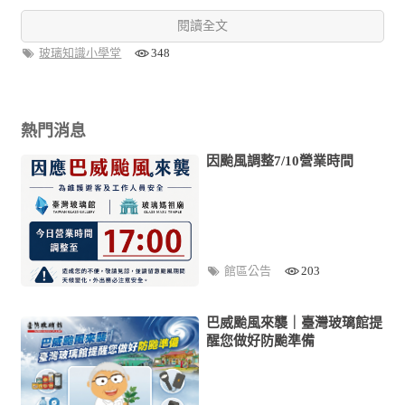
閱讀全文
玻璃知識小學堂
348
熱門消息
因颱風調整7/10營業時間
館區公告
203
巴威颱風來襲｜臺灣玻璃館提
醒您做好防颱準備