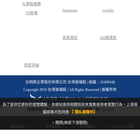
Instagram
youtube
FB粉專
商家資訊
360度環景
商家評論
台明將企業股份有限公司 台灣玻璃館 | 統編：45499448
Copyright 2019 台灣玻璃館 | All Rights Reserved | 版權所有
本站使用「允騰SEO-Shop行銷網站系統」
為了提供您更好的瀏覽體驗，本網站使用相關技術來蒐集使用者瀏覽行為，上滑視
累積參觀人數 :
16,334,774
本月參觀人數 :
14,019
窗即表示您同意
【 隱私權聲明】
× 關閉(網頁下滑關閉)
連絡電話
聯絡我們
粉絲專頁
GOOGLE商家