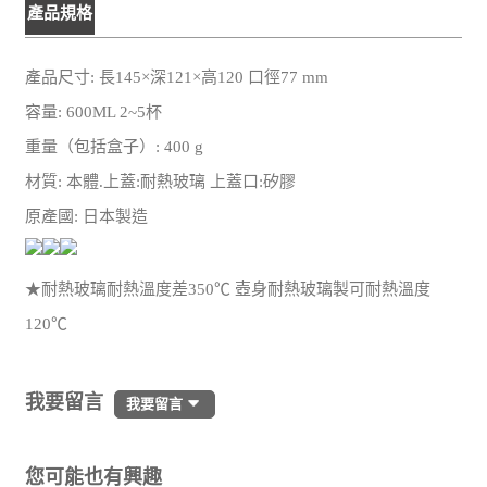
產品規格
產品尺寸: 長145×深121×高120 口徑77 mm
容量: 600ML 2~5杯
重量（包括盒子）: 400 g
材質: 本體.上蓋:耐熱玻璃 上蓋口:矽膠
原產國: 日本製造
★耐熱玻璃耐熱溫度差350℃ 壺身耐熱玻璃製可耐熱溫度
120℃
我要留言
我要留言
您可能也有興趣