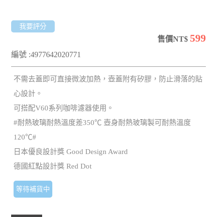
我要評分
599
售價NT$
編號 :4977642020771
不需去蓋即可直接微波加熱，壺蓋附有矽膠，防止滑落的貼
心設計。
可搭配V60系列咖啡濾器使用。
#耐熱玻璃耐熱溫度差350℃ 壺身耐熱玻璃製可耐熱溫度
120℃#
日本優良設計獎 Good Design Award
德國紅點設計獎 Red Dot
等待補貨中