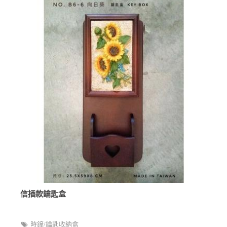
信插款鑰匙盒
時鐘/鑰匙收納盒