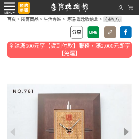
>
>
>
>
首頁
所有商品
生活專區
時鐘/鑰匙收納盒
心經(方)
全館滿500元享【貨到付款】服務，滿2,000元即享
【免運】