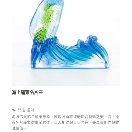
海上蓬萊名片座
開店/招財
海浪流光結合蓬萊意象，展現清新雅致的琉璃藝術之美。海上蓬
萊名片座象徵事業順遂、貴人相助與步步高升，兼具實用性與收
藏價值。