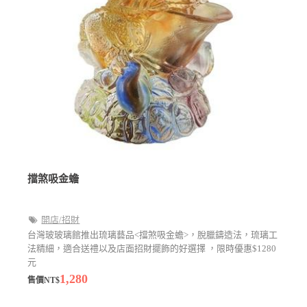
擋煞吸金蟾
開店/招財
台灣玻玻璃館推出琉璃藝品<擋煞吸金蟾>，脫臘鑄造法，琉璃工
法精細，適合送禮以及店面招財擺飾的好選擇 ，限時優惠$1280
元
1,280
售價NT$