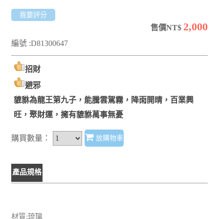
我要評分
2,000
售價NT$
編號 :D81300647
招財
避邪
貔貅為龍王第九子，能騰雲駕霧，降雨開晴，百業興
旺，聚財運，擁有貔貅萬事無憂
購買數量：
放購物車
產品規格
材質:琉璃