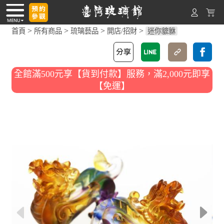
>
>
>
>
首頁
所有商品
琉璃藝品
開店/招財
迷你貔貅
全館滿500元享【貨到付款】服務，滿2,000元即享
【免運】