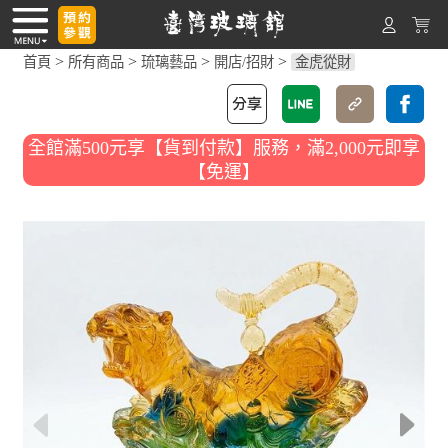
>
>
>
>
首頁
所有商品
琉璃藝品
開店/招財
金虎從財
全館滿500元享【貨到付款】服務，滿2,000元即享
【免運】