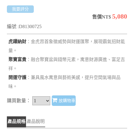
我要評分
5,080
售價NT$
編號 :D81300725
虎躍納財
：金虎昂首象徵威勢與財運匯聚，展現霸氣招財能
量。
聚寶富貴
：融合聚寶盆與錢幣元素，寓意財源廣進、富足吉
祥。
開運守護
：兼具風水寓意與藝術美感，提升空間氣場與品
味。
購買數量：
放購物車
產品規格
產品說明