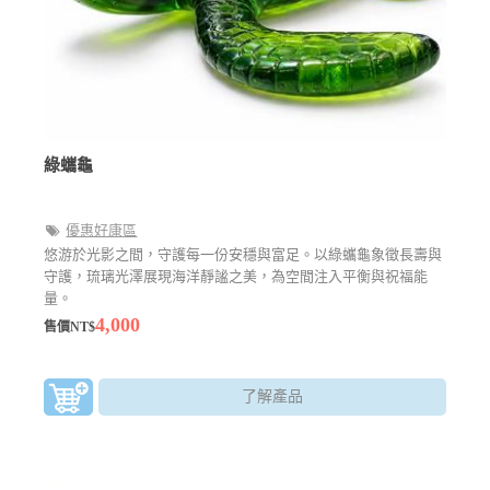
綠蠵龜
優惠好康區
悠游於光影之間，守護每一份安穩與富足。以綠蠵龜象徵長壽與
守護，琉璃光澤展現海洋靜謐之美，為空間注入平衡與祝福能
量。
4,000
售價NT$
了解產品