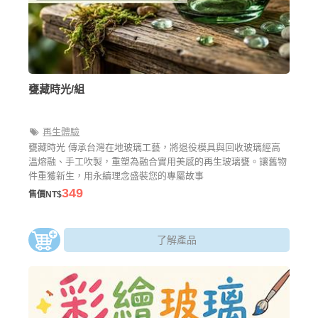
甕藏時光/組
再生體驗
甕藏時光 傳承台灣在地玻璃工藝，將退役模具與回收玻璃經高
溫熔融、手工吹製，重塑為融合實用美感的再生玻璃甕。讓舊物
件重獲新生，用永續理念盛裝您的專屬故事
349
售價NT$
了解產品