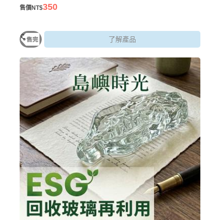
老少咸宜，讓您在親手創作專屬暖光夜燈的同時，也為地球奉獻
350
售價NT$
一份永續心意！
了解產品