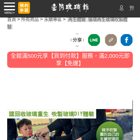
>
>
>
首頁
所有商品
永續專區
再生體驗
循環再生玻璃吹製體
驗
全館滿500元享【貨到付款】服務，滿2,000元即
享【免運】