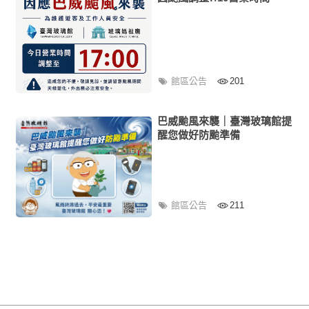
館區公告
201
巴威颱風來襲｜臺灣玻璃館提
醒您做好防颱準備
館區公告
211