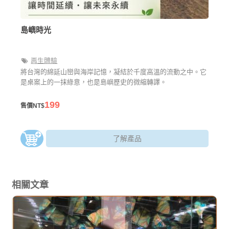
島嶼時光
再生體驗
將台灣的綿延山巒與海岸記憶，凝結於千度高溫的流動之中。它
是桌案上的一抹綠意，也是島嶼歷史的微縮轉譯。
199
售價NT$
了解產品
相關文章