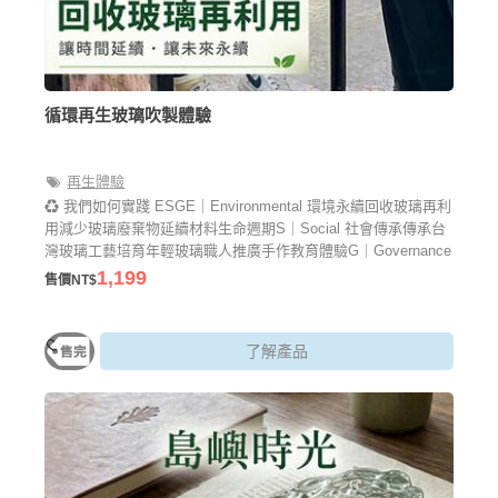
循環再生玻璃吹製體驗
再生體驗
♻ 我們如何實踐 ESGE｜Environmental 環境永續回收玻璃再利
用減少玻璃廢棄物延續材料生命週期S｜Social 社會傳承傳承台
灣玻璃工藝培育年輕玻璃職人推廣手作教育體驗G｜Governance
永續經營在地文化推廣透明工藝教育建立永續玻璃品牌價值
1,199
售價NT$
了解產品