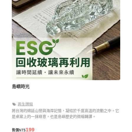
島嶼時光
再生體驗
將台灣的綿延山巒與海岸記憶，凝結於千度高溫的流動之中。它
是桌案上的一抹綠意，也是島嶼歷史的微縮轉譯。
199
售價NT$