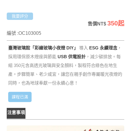
我要評分
350起
售價NT$
編號 :OC103005
臺灣玻璃館「彩繪玻璃小夜燈 DIY」
導入
ESG 永續理念
，
採用環保原木燈座與節能
USB 供電設計
，減少碳排放。每
組 350元含高透光玻璃與安全顏料，製程符合綠色在地生
產。步驟簡單、老少咸宜，讓您在親手創作專屬暖光夜燈的
同時，也為地球奉獻一份永續心意！
課程已滿
注意事項