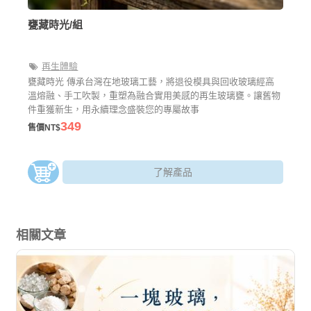
甕藏時光/組
再生體驗
甕藏時光 傳承台灣在地玻璃工藝，將退役模具與回收玻璃經高
溫熔融、手工吹製，重塑為融合實用美感的再生玻璃甕。讓舊物
件重獲新生，用永續理念盛裝您的專屬故事
349
售價NT$
了解產品
相關文章