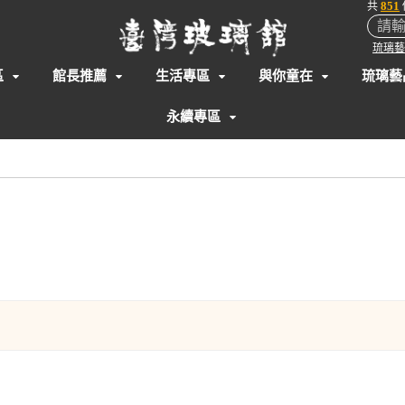
851
共
琉璃藝
區
館長推薦
生活專區
與你童在
琉璃藝
永續專區