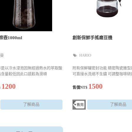
壺1000ml
創新保鮮手搖磨豆機
曼
HARIO
啡是以冷水浸泡因無經過熱水的萃取酸
附有保鮮罐密封功能 精密陶瓷錐型
脂含量較低因此口感較為滑順
可直接水洗絕不生鏽 可調整咖啡研
1200
1500
$
售價NT$
了解商品
了解商品