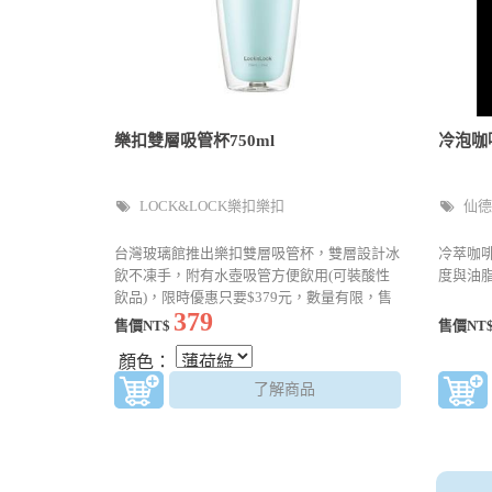
樂扣雙層吸管杯750ml
冷泡咖啡
LOCK&LOCK樂扣樂扣
仙德
台灣玻璃館推出樂扣雙層吸管杯，雙層設計冰
冷萃咖
飲不凍手，附有水壺吸管方便飲用(可裝酸性
度與油
飲品)，限時優惠只要$379元，數量有限，售
379
完為止
售價NT$
售價NT
顏色：
了解商品