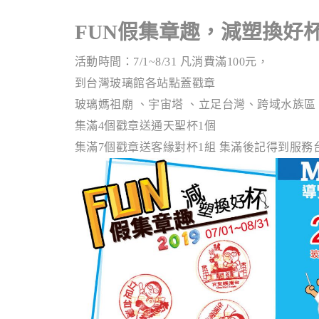
FUN假集章趣，減塑換好
活動時間：7/1~8/31 凡消費滿100元，
到台灣玻璃館各站點蓋戳章
玻璃媽祖廟 、宇宙塔 、立足台灣、跨域水族
集滿4個戳章送通天聖杯1個
集滿7個戳章送客緣對杯1組 集滿後記得到服務