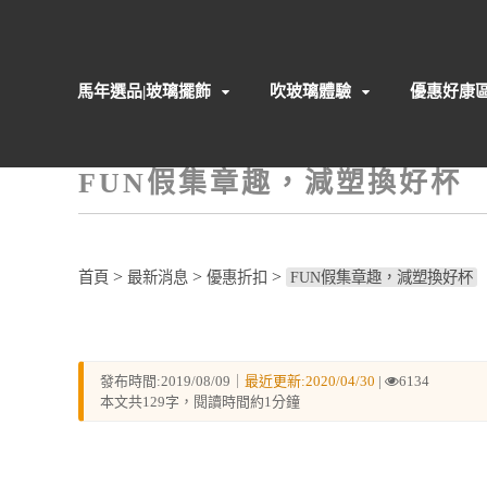
馬年選品|玻璃擺飾
吹玻璃體驗
優惠好康
FUN假集章趣，減塑換好杯
>
>
>
首頁
最新消息
優惠折扣
FUN假集章趣，減塑換好杯
發布時間:2019/08/09｜
最近更新:2020/04/30
|
6134
本文共129字，閱讀時間約1分鐘