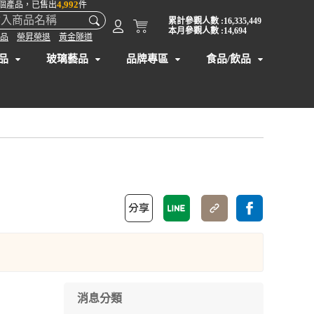
4,992
個產品，已售出
件
累計參觀人數 :16,335,449
本月參觀人數 :14,694
品
榮昇榮退
黃金隧道
品
玻璃藝品
品牌專區
食品/飲品
消息分類