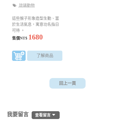
琉璃動物
這些猴子形象造型生動、富
於生活氣息，寓意功名指日
可待 。
1680
售價NT$
了解商品
回上一頁
我要留言
查看留言