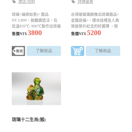
開店/招財
特價優惠
琉璃<福祿如意)> 藝品
台灣玻玻璃館推出琉璃藝品<
NT:3,800，脫臘鑄造法，在
金龍送福>，適合送禮及人員
低溫850℃~900℃製作出琉璃
榮退榮升紀念的好選擇 ，限
3800
5200
藝術品。琉璃工法精細，適
時優惠$5200元
售價NT$
售價NT$
合送禮以及店面招財擺飾的
好選擇。
了解商品
了解商品
琉璃十二生肖(猴)