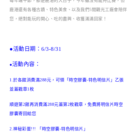
每年端午節，都是鹿港的大日子，今年雖沒有龍舟比賽，但
鹿港還有各種古蹟、特色美食、以及我們5間觀光工廠會陪伴
您，絕對能玩的開心、吃的盡興、收獲滿滿回家！
●活動日期：6/3-8/31
活動內容：
●
1.於各館消費滿288元，可領「時空膠囊-特色明信片」乙張
並蓋戳章1枚
順遊第2館再消費滿288元蓋第2枚戳章，免費將明信片時空
膠囊寄回給您
2.神秘彩蛋!!! 「時空膠囊-特色明信片」