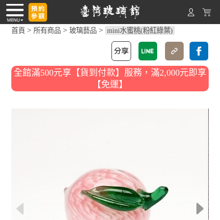
>
>
>
首頁
所有商品
玻璃藝品
mini水蜜桃(粉紅綠葉)
全館滿500元享【貨到付款】服務，滿2,000元即享
【免運】