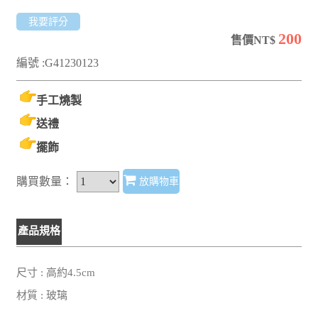
我要評分
200
售價NT$
編號 :G41230123
手工燒製
送禮
擺飾
購買數量：
放購物車
產品規格
尺寸 : 高約4.5cm
材質 : 玻璃