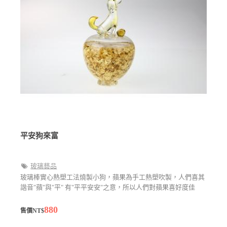
平安狗來富
玻璃藝品
玻璃棒實心熱塑工法燒製小狗，蘋果為手工熱塑吹製，人們喜其
諧音"蘋"與"平" 有"平平安安"之意，所以人們對蘋果喜好度佳
880
售價NT$