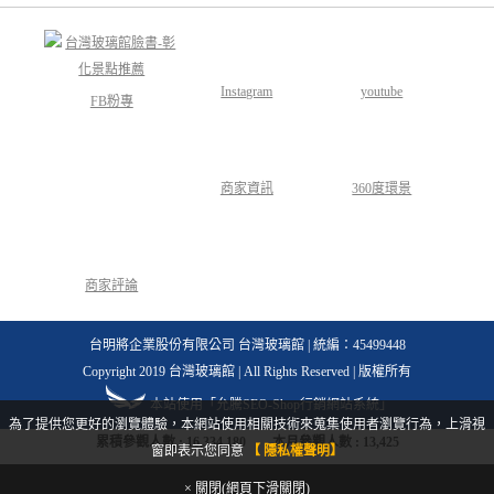
Instagram
youtube
FB粉專
商家資訊
360度環景
商家評論
台明將企業股份有限公司 台灣玻璃館 | 統編：45499448
Copyright 2019 台灣玻璃館 | All Rights Reserved | 版權所有
本站使用「允騰SEO-Shop行銷網站系統」
為了提供您更好的瀏覽體驗，本網站使用相關技術來蒐集使用者瀏覽行為，上滑視
累積參觀人數 :
16,334,180
本月參觀人數 :
13,425
窗即表示您同意
【 隱私權聲明】
× 關閉(網頁下滑關閉)