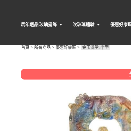
馬年選品|玻璃擺飾
吹玻璃體驗
優惠好康
>
>
>
首頁
所有商品
優惠好康區
金玉滿堂8字型