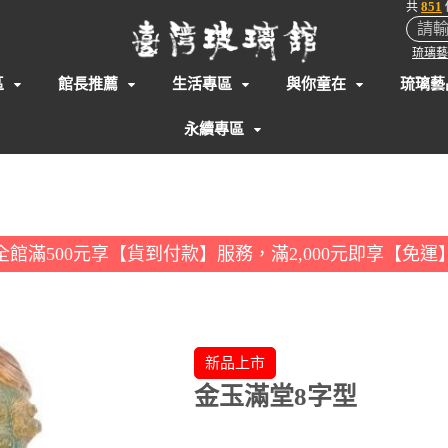
851
共
琉璃藝
區
館長推薦
生活專區
與你童在
琉璃藝
永續專區
全館滿500元享【貨到付款】服務，滿2,000元即享【免運
新品上市
金玉滿堂8字型