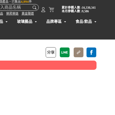
4,994
個產品，已售出
件
累計參觀人數 :16,330,341
本月參觀人數 :9,586
品
榮昇榮退
黃金隧道
品
玻璃藝品
品牌專區
食品/飲品
】