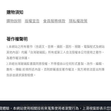
購物須知
購物說明
版權宣告
會員服務條款
隱私權政策
著作權聲明
1.本網站之所有著作（含語文、音樂、攝影、圖形、視聽、電腦程式及網站
其他內容）均屬「台灣玻璃館」所有或第三人合法授權本公司使用之著作，
為著作權法保護。
2.非經台灣玻璃館書面同意授權，不得擅自以任何形式重製、改作、編輯、
散布、傳輸 前條所述內容，否則即屬違反著作權法，我方將依法提出刑事
告訴並請求損害賠償。
台明將企業股份有限公司 台灣玻璃館 | 統編：45499448
覽體驗，本網站使用相關技術來蒐集使用者瀏覽行為，上滑視窗即表示您