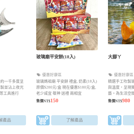
玻璃廟平安餅(18入)
大腳ㄚ
優惠好康區
優惠好康區
取約一千多度呈
玻璃媽祖廟 平安餅 禮盒, 奶素(18入)
精選手工吹製
燒製並沾上夜光
原價$280元/盒 現在優惠$180元/盒,
與溫度，呈現
等工具進行
老少咸宜 敬神 送禮 兩相宜
藝。為生活空
以塑形製作，
亦是送禮與收
150
980
售價NT$
售價NT$
元
解產品
了解產品