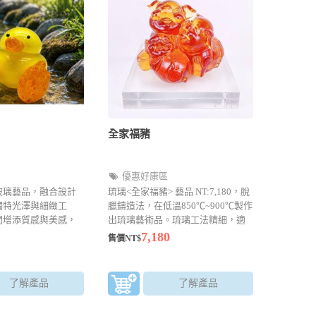
全家福豬
優惠好康區
玻璃藝品，融合設計
琉璃<全家福豬> 藝品 NT:7,180，脫
獨特光澤與細緻工
臘鑄造法，在低溫850℃~900℃製作
間增添質感與美感，
出琉璃藝術品。琉璃工法精細，適
藏的理想之選。
合送禮以及店面招財擺飾的好選
7,180
售價NT$
擇。
了解產品
了解產品