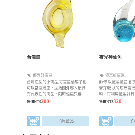
台灣皿
夜光神仙魚
優惠好康區
優惠好康區
台灣造型的小商品,可當醬油碟子也
師傅 以鐵製鐵管捲
可以當蠟燭座，送給國外客人最具
麥芽糖 狀的玻璃膏
有代表性的商品，限時優惠只要
粉，再利用鐵製器具
$200元
點、拉、壓等手法加
200
320
售價NT$
售價NT$
原價530元特價320
了解產品
了