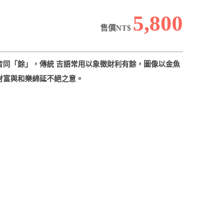
5,800
售價NT$
音同「餘」，傳統 吉語常用以象徵財利有餘，圖像以金魚
財富與和樂綿延不絕之意。