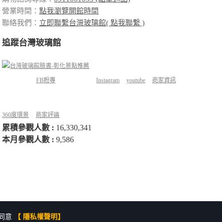
營業時間：
點我瀏覽開館時間
聯絡我們：
立即聯繫台灣玻璃館( 點我聯繫 )
追蹤台灣玻璃館
FB粉專
Instagram
youtube
商家資訊
360度環景
商家評論
累積參觀人數 :
16,330,341
本月參觀人數 :
9,586
同意
【 隱私權聲明】