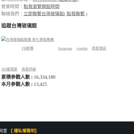
營業時間：
點我瀏覽開館時間
聯絡我們：
立即聯繫台灣玻璃館( 點我聯繫 )
追蹤台灣玻璃館
FB粉專
Instagram
youtube
商家資訊
360度環景
商家評論
累積參觀人數 :
16,334,180
本月參觀人數 :
13,425
同意
【 隱私權聲明】