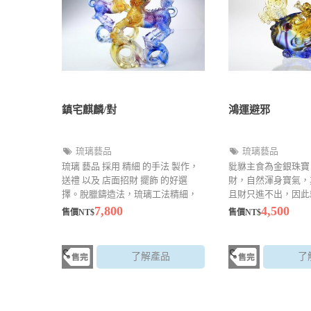
鎮宅麒麟/對
鴻運避邪
琉璃藝品
琉璃藝品
琉璃 藝品 採用 精細 的手法 製作，
豼貅主食為金銀珠寶
送禮 以及 店面招財 擺飾 的好選
財，自然渾身寶氣，
擇。脫臘鑄造法，琉璃工法精細，
且財只進不出，因此
襯托出顏色上的美感
進寶的祥獸。民間亦
7,800
4,500
售價NT$
售價NT$
程旺盛，再摸貔貅財
貔貅平步青雲”的美
了招財、開運及辟邪
了解產品
了
有鎮宅、化太歲及促