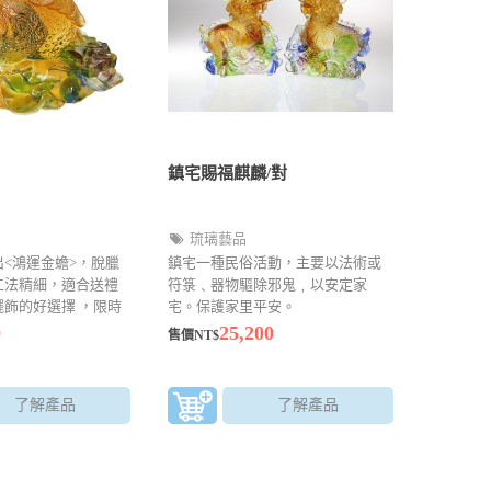
鎮宅賜福麒麟/對
琉璃藝品
<鴻運金蟾>，脫臘
鎮宅一種民俗活動，主要以法術或
工法精細，適合送禮
符箓﹑器物驅除邪鬼﹐以安定家
飾的好選擇 ，限時
宅。保護家里平安。
0
25,200
售價NT$
了解產品
了解產品