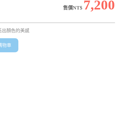
7,200
售價NT$
托出顏色的美感
購物車