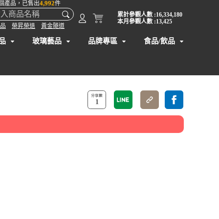
4,992
個產品，已售出
件
累計參觀人數 :16,334,180
本月參觀人數 :13,425
品
榮昇榮退
黃金隧道
品
玻璃藝品
品牌專區
食品/飲品
1
】