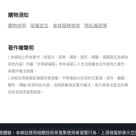
購物須知
購物說明
版權宣告
會員服務條款
隱私權政策
著作權聲明
1.本網站之所有著作（含語文、音樂、攝影、圖形、視聽、電腦程式及網站
其他內容）均屬「台灣玻璃館」所有或第三人合法授權本公司使用之著作，
為著作權法保護。
2.非經台灣玻璃館書面同意授權，不得擅自以任何形式重製、改作、編輯、
散布、傳輸 前條所述內容，否則即屬違反著作權法，我方將依法提出刑事
告訴並請求損害賠償。
台明將企業股份有限公司 台灣玻璃館 | 統編：45499448
覽體驗，本網站使用相關技術來蒐集使用者瀏覽行為，上滑視窗即表示您