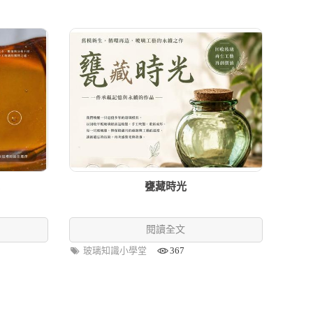
甕藏時光
閱讀全文
玻璃知識小學堂
367