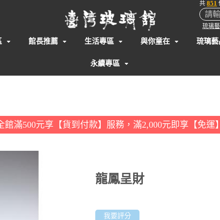
851
共
琉璃藝
區
館長推薦
生活專區
與你童在
琉璃藝
永續專區
全館滿500元享【貨到付款】服務，滿2,000元即享【免運
龍鳳呈財
我要評分