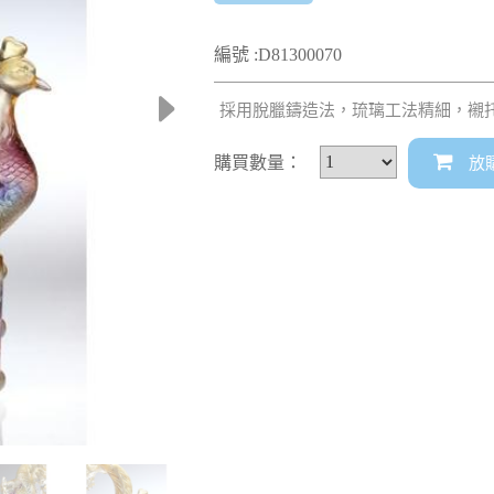
編號 :D81300070
採用脫臘鑄造法，琉璃工法精細，襯
購買數量：
放