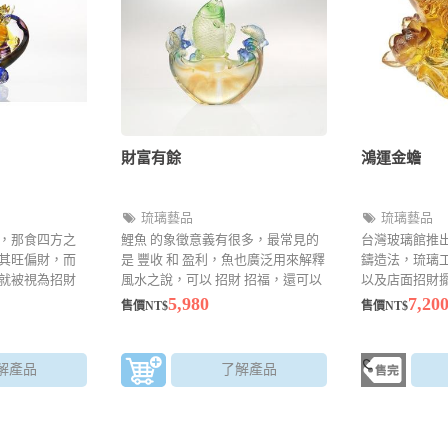
財富有餘
鴻運金蟾
琉璃藝品
琉璃藝品
，那食四方之
鯉魚 的象徵意義有很多，最常見的
台灣玻璃館推出
其旺偏財，而
是 豐收 和 盈利，魚也廣泛用來解釋
鑄造法，琉璃
就被視為招財
風水之說，可以 招財 招福，還可以
以及店面招財擺
有“一摸貔貅運
擋災避禍，元寶 是財富的象徵,也是
優惠$7200元
5,980
7,20
售價NT$
售價NT$
運滾滾，三摸
求財求福的富貴吉祥物品。
好祝願。貔貅除
的功用外，還
解產品
了解產品
姻緣等作用。