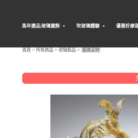
馬年選品|玻璃擺飾
吹玻璃體驗
優惠好康
>
>
>
首頁
所有商品
琉璃藝品
龍鳳呈財