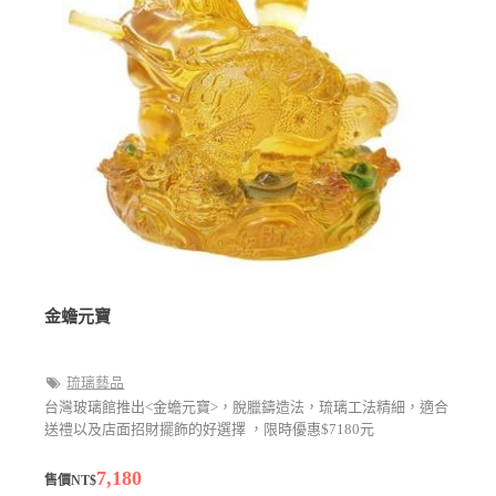
金蟾元寶
琉璃藝品
台灣玻璃館推出<金蟾元寶>，脫臘鑄造法，琉璃工法精細，適合
送禮以及店面招財擺飾的好選擇 ，限時優惠$7180元
7,180
售價NT$