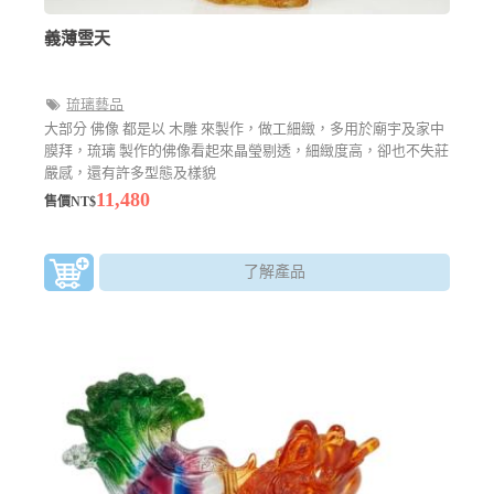
義薄雲天
琉璃藝品
大部分 佛像 都是以 木雕 來製作，做工細緻，多用於廟宇及家中
膜拜，琉璃 製作的佛像看起來晶瑩剔透，細緻度高，卻也不失莊
嚴感，還有許多型態及樣貌
11,480
售價NT$
了解產品