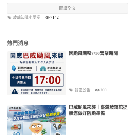
閱讀全文
玻璃知識小學堂
7142
熱門消息
因颱風調整7/10營業時間
館區公告
200
巴威颱風來襲｜臺灣玻璃館提
醒您做好防颱準備