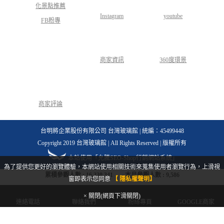
Instagram
youtube
FB粉專
商家資訊
360度環景
商家評論
台明將企業股份有限公司 台灣玻璃館 | 統編：45499448
Copyright 2019 台灣玻璃館 | All Rights Reserved | 版權所有
本站使用「允騰SEO-Shop行銷網站系統」
為了提供您更好的瀏覽體驗，本網站使用相關技術來蒐集使用者瀏覽行為，上滑視
累積參觀人數 :
16,330,341
本月參觀人數 :
9,586
窗即表示您同意
【 隱私權聲明】
× 關閉(網頁下滑關閉)
連絡電話
聯絡我們
粉絲專頁
GOOGLE商家