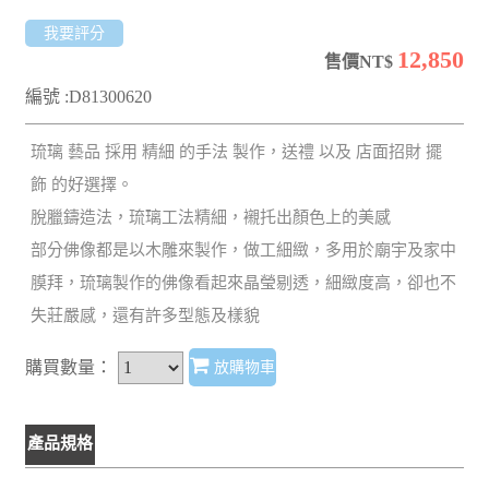
我要評分
12,850
售價NT$
編號 :D81300620
琉璃 藝品 採用 精細 的手法 製作，送禮 以及 店面招財 擺
飾 的好選擇。
脫臘鑄造法，琉璃工法精細，襯托出顏色上的美感
部分佛像都是以木雕來製作，做工細緻，多用於廟宇及家中
膜拜，琉璃製作的佛像看起來晶瑩剔透，細緻度高，卻也不
失莊嚴感，還有許多型態及樣貌
購買數量：
放購物車
產品規格