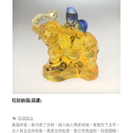
旺財納福(葫蘆)
琉璃藝品
象諧祥音，象代表了吉祥，給人給人帶來祥瑞，象徵天下太平，
古人有云吉祥有象，寓意吉祥如意，象它性情溫和，知恩圖報。