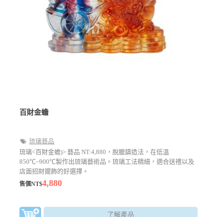
百財金蟾
琉璃藝品
琉璃<百財金蟾)> 藝品 NT:4,880，脫臘鑄造法，在低溫
850℃~900℃製作出琉璃藝術品。琉璃工法精細，適合送禮以及
店面招財擺飾的好選擇。
4,880
售價NT$
了解產品