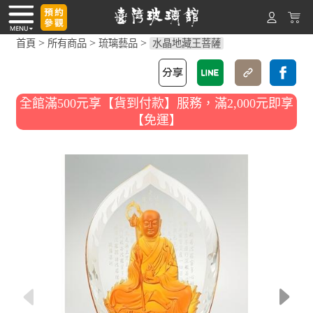
>
>
>
首頁
所有商品
琉璃藝品
水晶地藏王菩薩
全館滿500元享【貨到付款】服務，滿2,000元即享
【免運】