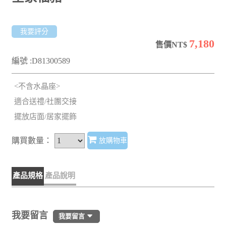
我要評分
7,180
售價NT$
編號 :D81300589
<不含水晶座>
適合送禮/社團交接
擺放店面/居家擺飾
購買數量：
放購物車
產品規格
產品說明
我要留言
我要留言