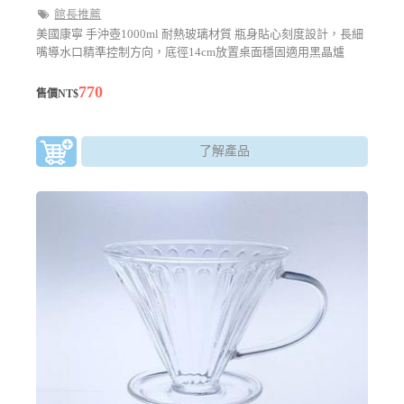
館長推薦
美國康寧 手沖壺1000ml 耐熱玻璃材質 瓶身貼心刻度設計，長細
嘴導水口精準控制方向，底徑14cm放置桌面穩固適用黑晶爐
770
售價NT$
了解產品