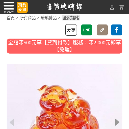
>
>
>
首頁
所有商品
琉璃藝品
全家福豬
全館滿500元享【貨到付款】服務，滿2,000元即享
【免運】