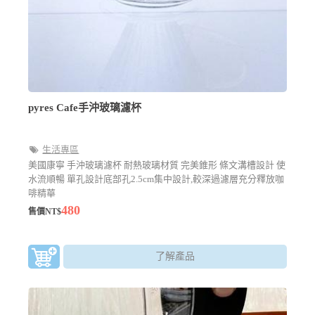
pyres Cafe手沖玻璃濾杯
生活專區
美國康寧 手沖玻璃濾杯 耐熱玻璃材質 完美錐形 條文溝槽設計 使
水流順暢 單孔設計底部孔2.5cm集中設計,較深過濾層充分釋放咖
啡精華
480
售價NT$
了解產品