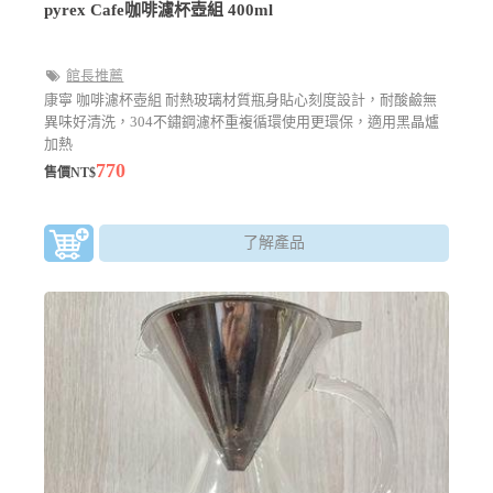
pyrex Cafe咖啡濾杯壺組 400ml
館長推薦
康寧 咖啡濾杯壺組 耐熱玻璃材質瓶身貼心刻度設計，耐酸鹼無
異味好清洗，304不鏽鋼濾杯重複循環使用更環保，適用黑晶爐
加熱
770
售價NT$
了解產品