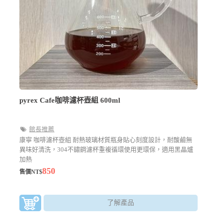
pyrex Cafe咖啡濾杯壺組 600ml
館長推薦
康寧 咖啡濾杯壺組 耐熱玻璃材質瓶身貼心刻度設計，耐酸鹼無
異味好清洗，304不鏽鋼濾杯重複循環使用更環保，適用黑晶爐
加熱
850
售價NT$
了解產品