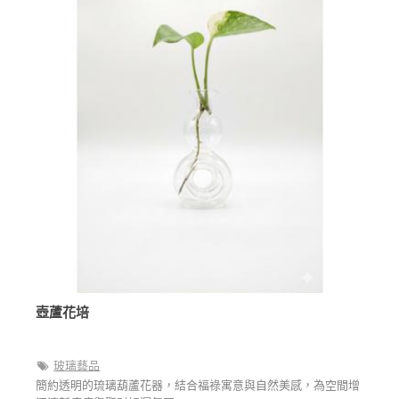
壺蘆花培
玻璃藝品
簡約透明的琉璃葫蘆花器，結合福祿寓意與自然美感，為空間增