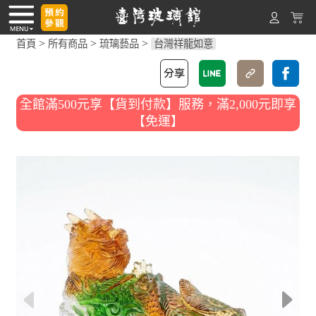
>
>
>
首頁
所有商品
琉璃藝品
台灣祥龍如意
全館滿500元享【貨到付款】服務，滿2,000元即享
【免運】