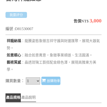
我要評分
3,000
售價NT$
編號 :D81530007
祥龍納福
：龍騰姿態象徵吉祥守護與財運匯聚，展現大器氣
勢。
如意順心
：融合如意寓意，象徵事業順遂、生活圓滿。
藝術質感
：晶透琉璃工藝搭配金綠色澤，展現高雅東方美
學。
購買數量：
放購物車
產品規格
產品說明