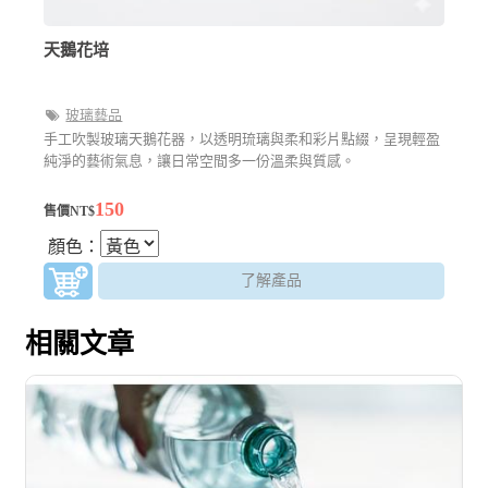
天鵝花培
玻璃藝品
手工吹製玻璃天鵝花器，以透明琉璃與柔和彩片點綴，呈現輕盈
純淨的藝術氣息，讓日常空間多一份溫柔與質感。
150
售價NT$
顏色：
了解產品
相關文章