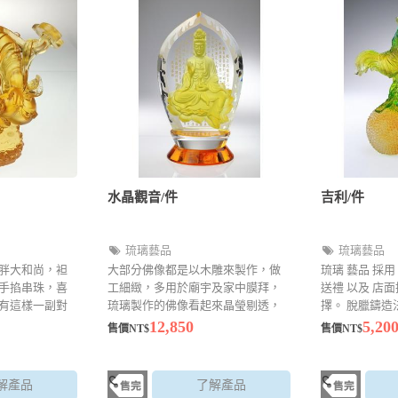
水晶觀音/件
吉利/件
琉璃藝品
琉璃藝品
胖大和尚，袒
大部分佛像都是以木雕來製作，做
琉璃 藝品 採用
手掐串珠，喜
工細緻，多用於廟宇及家中膜拜，
送禮 以及 店面
有這樣一副對
琉璃製作的佛像看起來晶瑩剔透，
擇。 脫臘鑄造
容天下難容之
細緻度高，卻也不失莊嚴感，還有
襯托出顏色上
12,850
5,20
售價NT$
售價NT$
下可笑之人
許多型態及樣貌
14.5*7.8*16
色：以現場銷售
銷售為主
解產品
了解產品