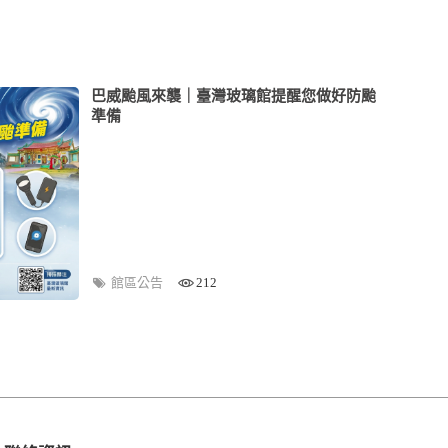
巴威颱風來襲｜臺灣玻璃館提醒您做好防颱
準備
館區公告
212