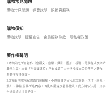
購物常見問題
購物常見問題
運費說明
退換貨服務
購物須知
購物說明
版權宣告
會員服務條款
隱私權政策
著作權聲明
1.本網站之所有著作（含語文、音樂、攝影、圖形、視聽、電腦程式及網站
其他內容）均屬「台灣玻璃館」所有或第三人合法授權本公司使用之著作，
為著作權法保護。
2.非經台灣玻璃館書面同意授權，不得擅自以任何形式重製、改作、編輯、
散布、傳輸 前條所述內容，否則即屬違反著作權法，我方將依法提出刑事
告訴並請求損害賠償。