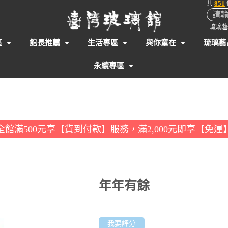
851
共
琉璃藝
區
館長推薦
生活專區
與你童在
琉璃藝
永續專區
全館滿500元享【貨到付款】服務，滿2,000元即享【免運
年年有餘
我要評分