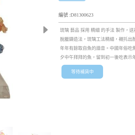
編號 :D81300623
琉璃 藝品 採用 精細 的手法 製作，
脫臘鑄造法，琉璃工法精細，襯托出
年年有餘取自魚的諧音。中國年俗吃魚
夕中午拜拜的魚，留到初一後吃表示
等待補貨中