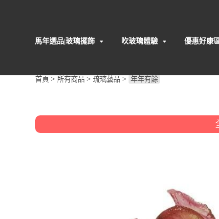
馬年選品|玻璃擺飾
吹玻璃體驗
優惠好康
>
>
>
首頁
所有商品
琉璃藝品
年年有餘