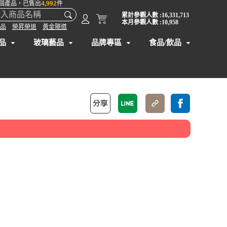
4,992
個產品，已售出
件
累計參觀人數 :16,331,713
本月參觀人數 :10,958
品
榮昇榮退
黃金隧道
品
玻璃藝品
品牌專區
食品/飲品
】