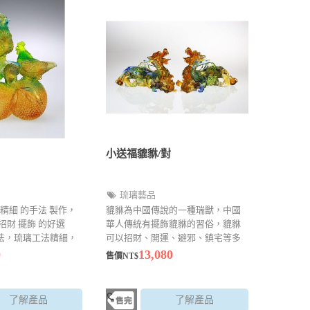
小送福貔貅/對
琉璃藝品
 精細 的手法 製作，
貔貅為中國傳說的一種瑞獸，中國
招財 擺飾 的好選
華人傳統有擺飾貔貅的習俗，貔貅
法，琉璃工法精細，
可以招財、開運、避邪、鎮宅等多
的美感尺寸：
種寓意，適合店面擺飾、居家擺設
0
13,080
售價NT$
.5±1.5cm材質：琉璃顏
為主 款式：以現場
了解產品
了解產品