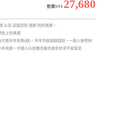
27,680
售價NT$
送禮 以及 店面招財 擺飾 的好選擇。
顏色上的美感
代表年年有魚(餘)，年年均有剩餘錢財。一般人會把除
年年有餘。中國人以這種含蓄的諧音祈求平安富足