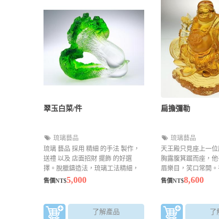
翠玉白菜/件
扁擔彌勒
琉璃藝品
琉璃藝品
琉璃 藝品 採用 精細 的手法 製作，
天王殿只見座上一位
送禮 以及 店面招財 擺飾 的好選
胸露腹箕踞而座，他
擇。脫臘鑄造法，琉璃工法精細，
眉樂目，笑口常開。
襯托出顏色上的美感
聯，形容他的大肚能
5,000
8,600
售價NT$
售價NT$
事；開口便笑，笑天
了解產品
了