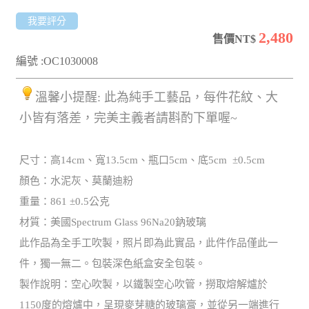
我要評分
2,480
售價NT$
編號 :OC1030008
溫馨小提醒: 此為純手工藝品，每件花紋、大
小皆有落差，完美主義者請斟酌下單喔~
尺寸：高14cm、寬13.5cm、瓶口5cm、底5cm ±0.5cm
顏色：水泥灰、莫蘭迪粉
重量：861 ±0.5公克
材質：美國Spectrum Glass 96Na20鈉玻璃
此作品為全手工吹製，照片即為此實品，此件作品僅此一
件，獨一無二。包裝深色紙盒安全包裝。
製作說明：空心吹製，以鐵製空心吹管，撈取熔解爐於
1150度的熔爐中，呈現麥芽糖的玻璃膏，並從另一端進行