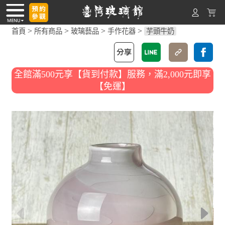
>
>
>
>
首頁
所有商品
玻璃藝品
手作花器
芋頭牛奶
全館滿500元享【貨到付款】服務，滿2,000元即享
【免運】