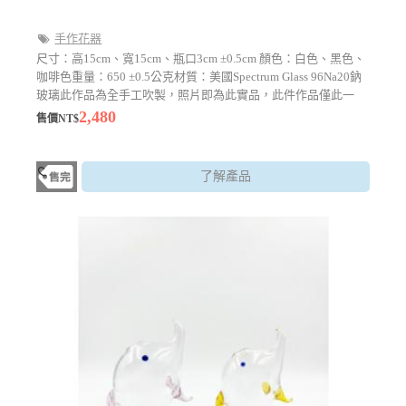
手作花器
尺寸：高15cm、寬15cm、瓶口3cm ±0.5cm 顏色：白色、黑色、
咖啡色重量：650 ±0.5公克材質：美國Spectrum Glass 96Na20鈉
玻璃此作品為全手工吹製，照片即為此實品，此件作品僅此一
件，獨一無二。包裝深色紙盒安全包裝。製作說明：空心吹製，
2,480
售價NT$
以鐵製空心吹管，撈取熔解爐於1150度的熔爐中，呈現麥芽糖的
玻璃膏，並從另一端進行吹氣來撐大玻璃體，吹出所需大小的中
空形體，並加以塑形的玻璃製作方式，純正台灣生產製作。
了解產品