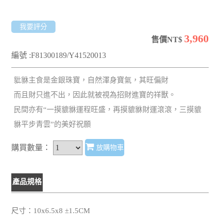
我要評分
3,960
售價NT$
編號 :F81300189/Y41520013
豼貅主食是金銀珠寶，自然渾身寶氣，其旺偏財
而且財只進不出，因此就被視為招財進寶的祥獸。
民間亦有“一摸貔貅運程旺盛，再摸貔貅財運滾滾，三摸貔
貅平步青雲”的美好祝願
購買數量：
放購物車
產品規格
尺寸：10x6.5x8 ±1.5CM