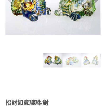
招財如意貔貅/對