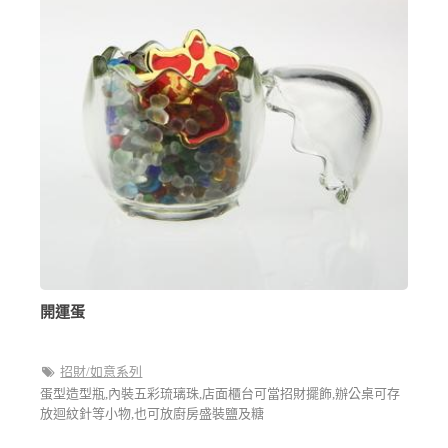
開運蛋
招財/如意系列
蛋型造型瓶,內裝五彩琉璃珠,店面櫃台可當招財擺飾,辦公桌可存
放迴紋針等小物,也可放廚房盛裝鹽及糖