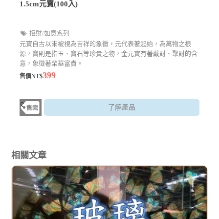
1.5cm元寶(100入)
招財/如意系列
元寶自古以來被視為吉祥的象徵，元代表著起始，為萬物之根
源，寶則是指玉、寶石等珍貴之物，金元寶有著戴財、聚財的含
意，象徵著榮華富貴。
399
售價NT$
了解產品
相關文章