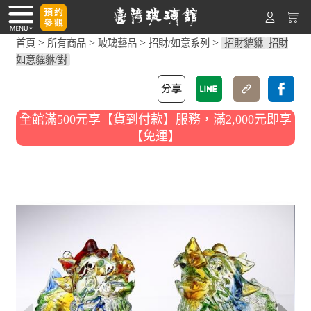
>
>
>
>
首頁
所有商品
玻璃藝品
招財/如意系列
招財貔貅
招財
如意貔貅/對
全館滿500元享【貨到付款】服務，滿2,000元即享
【免運】